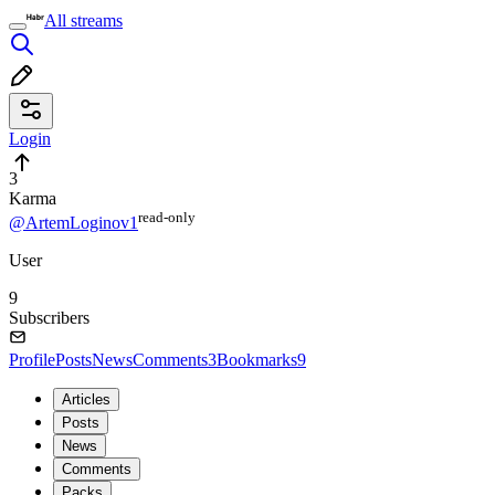
All streams
Login
3
Karma
read⁠-⁠only
@ArtemLoginov1
User
9
Subscribers
Profile
Posts
News
Comments
3
Bookmarks
9
Articles
Posts
News
Comments
Packs