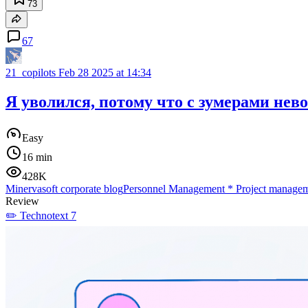
73
67
21_copilots
Feb 28 2025 at 14:34
Я уволился, потому что с зумерами нев
Easy
16 min
428K
Minervasoft corporate blog
Personnel Management
*
Project manage
Review
✏️ Technotext 7