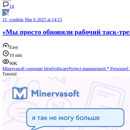
14
21_copilots
Mar 6 2025 at 14:15
«Мы просто обновили рабочий таск-тре
Easy
10 min
90K
Minervasoft corporate blog
Software
Project management
*
Personnel
Tutorial