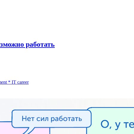
озможно работать
ment
*
IT career