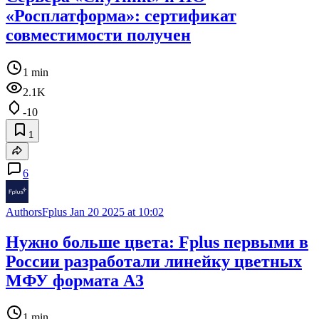
«Росплатформа»: сертификат
совместимости получен
1 min
2.1K
-10
1
6
AuthorsFplus
Jan 20 2025 at 10:02
Нужно больше цвета: Fplus первыми в
России разработали линейку цветных
МФУ формата А3
1 min