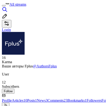
All streams
Login
16
Karma
Ваши авторы Fplus
@AuthorsFplus
User
12
Subscribers
Follow
Profile
Articles
10
Posts
1
News
3
Comments
23
Bookmarks
1
Followers
Fo