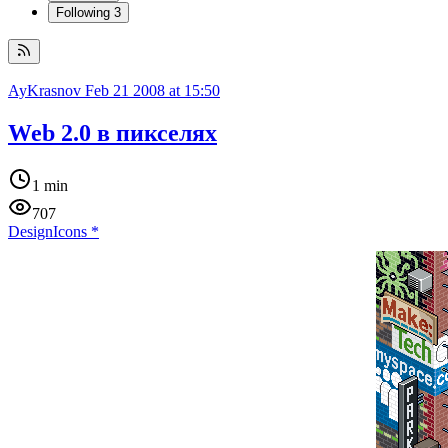
Following
3
AyKrasnov
Feb 21 2008 at 15:50
Web 2.0 в пикселях
1 min
707
Design
Icons
*