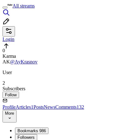
All streams
Login
0
Karma
AK
@AyKrasnov
User
2
Subscribers
Follow
Profile
Articles
1
Posts
News
Comments
132
More
Bookmarks
986
Followers