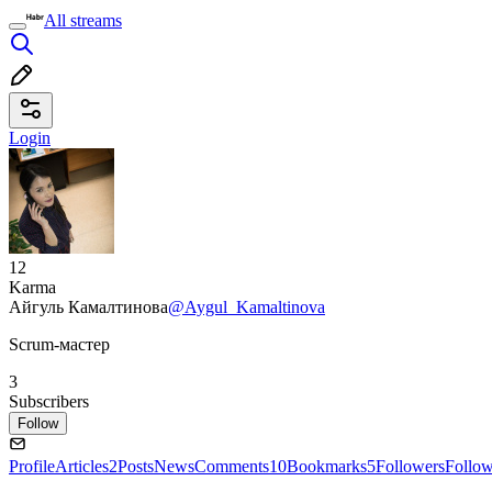
All streams
Login
12
Karma
Айгуль Камалтинова
@Aygul_Kamaltinova
Scrum-мастер
3
Subscribers
Follow
Profile
Articles
2
Posts
News
Comments
10
Bookmarks
5
Followers
Follo