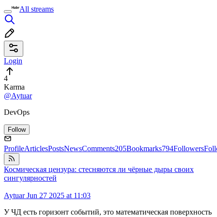
All streams
Login
4
Karma
@Aytuar
DevOps
Follow
Profile
Articles
Posts
News
Comments
205
Bookmarks
794
Followers
Fol
Космическая цензура: стесняются ли чёрные дыры своих
сингулярностей
Aytuar
Jun 27 2025 at 11:03
У ЧД есть горизонт событий, это математическая поверхность