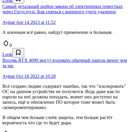
Look
Самый детальный разбор закона об электронных повестках
через Госуслуги. Как сняться с военного учета удаленно
Aytuar
Apr 14 2023 at 11:52
А военным всё равно, найдут применение и больным.
0
Look
Восемь RTX 4090 могут взломать обычный пароль менее чем
за час
Aytuar
Oct 18 2022 at 10:28
Всё создано людми содержит ошибки, так что "изолировать"
ОС на данном устройстве не получится. Ведь даже как-то
пароли на неё должны попадать, значит оно доступно на
запись, ещё и обновление ПО которое тоже может быть
скомпроментировано.
В общем чем больше слоёв защиты, тем больше растёт
вероятность что где то будет дыра.