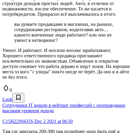
структуре доходов простых людей. Авто, в отличии от
недвижимости, кислое обеспечение. То же касается и
потребкредитов. Прекрасно всё выплачивалось в итоге.
вы думаете продавцами в магазинах, на рынках,
сотрудниками ресторанов, водителями авто…
какието конченные люди работают? или они не
умеют в нетворкинг?
Умеют. И работают. И неплохо вполне зарабатывают.
Хорошего ответственного продавца приглашают
исключительно по знакомствам. Объявление в открытом
доступе означает что работа дерьмо и ищут лохов. На хорошие
места хз кого "с улицы" никто нигде не берёт. Да оно и в айти
не без этого.
0
Look
Сотрудники IT вошли в рейтинг профессий с неоправданно
высоким уровнем дохода
C15H22N6O5S
Dec 2 2021 at 06:50
Там где зарплаты 200-300 там полюбому надо быть ещё и