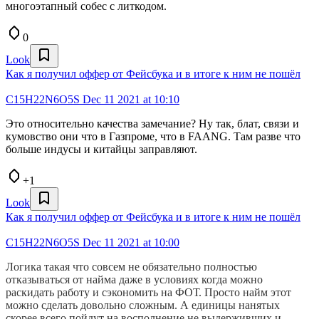
многоэтапный собес с литкодом.
0
Look
Как я получил оффер от Фейсбука и в итоге к ним не пошёл
C15H22N6O5S
Dec 11 2021 at 10:10
Это относительно качества замечание? Ну так, блат, связи и
кумовство они что в Газпроме, что в FAANG. Там разве что
больше индусы и китайцы заправляют.
+1
Look
Как я получил оффер от Фейсбука и в итоге к ним не пошёл
C15H22N6O5S
Dec 11 2021 at 10:00
Логика такая что совсем не обязательно полностью
отказываться от найма даже в условиях когда можно
раскидать работу и сэкономить на ФОТ. Просто найм этот
можно сделать довольно сложным. А единицы нанятых
скорее всего пойдут на восполнение не выдерживших и