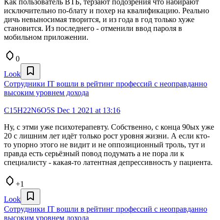
Как пользователь ВТБ, терзают подозрения что набирают
исключительно по-блату и похер на квалификацию. Реально
дичь невыносимая творится, и из года в год только хуже
становится. Из последнего - отменили ввод пароля в
мобильном приложении.
0
Look
Сотрудники IT вошли в рейтинг профессий с неоправданно
высоким уровнем дохода
C15H22N6O5S
Dec 1 2021 at 13:16
Ну, с этми уже психотерапевту. Собственно, с конца 90ых уже
20 с лишним лет идёт только рост уровня жизни. А если кто-
то упорно этого не видит и не оппозиционный троль, тут и
правда есть серьёзный повод подумать а не пора ли к
специалисту - какая-то латентная депрессивность у пациента.
+1
Look
Сотрудники IT вошли в рейтинг профессий с неоправданно
высоким уровнем дохода