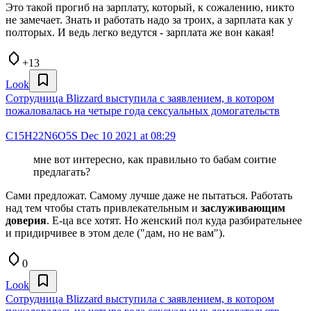
Это такой прогиб на зарплату, который, к сожалению, никто
не замечает. Знать и работать надо за троих, а зарплата как у
полторых. И ведь легко ведутся - зарплата же вон какая!
+13
Look
Сотрудница Blizzard выступила с заявлением, в котором
пожаловалась на четыре года сексуальных домогательств
C15H22N6O5S
Dec 10 2021 at 08:29
мне вот интересно, как правильно то бабам соитие
предлагать?
Сами предложат. Самому лучше даже не пытаться. Работать
над тем чтобы стать привлекательным и
заслуживающим
доверия
. Е-ца все хотят. Но женский пол куда разбирательнее
и придирчивее в этом деле ("дам, но не вам").
0
Look
Сотрудница Blizzard выступила с заявлением, в котором