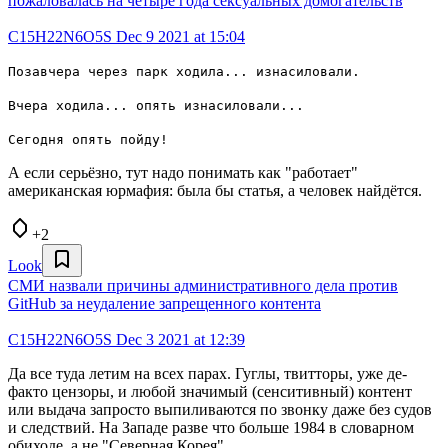
пожаловалась на четыре года сексуальных домогательств
C15H22N6O5S
Dec 9 2021 at 15:04
Позавчера через парк ходила... изнасиловали.
Вчера ходила... опять изнасиловали...
Сегодня опять пойду!
А если серьёзно, тут надо понимать как "работает"
американская юрмафия: была бы статья, а человек найдётся.
+2
Look
СМИ назвали причины административного дела против
GitHub за неудаление запрещенного контента
C15H22N6O5S
Dec 3 2021 at 12:39
Да все туда летим на всех парах. Гуглы, твитторы, уже де-
факто цензоры, и любой значимый (сенситивный) контент
или выдача запросто выпиливаются по звонку даже без судов
и следствий. На Западе разве что больше 1984 в словарном
обиходе, а не "Северная Корея".