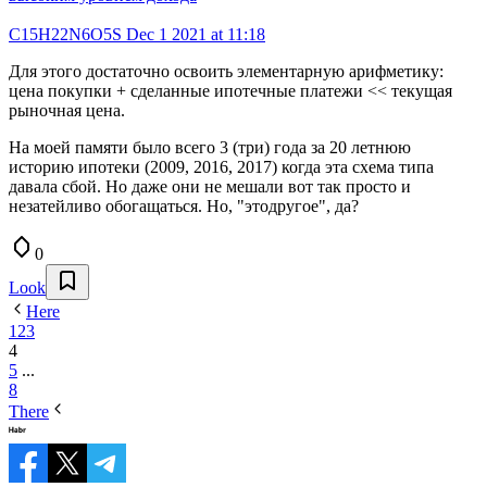
C15H22N6O5S
Dec 1 2021 at 11:18
Для этого достаточно освоить элементарную арифметику:
цена покупки + сделанные ипотечные платежи << текущая
рыночная цена.
На моей памяти было всего 3 (три) года за 20 летнюю
историю ипотеки (2009, 2016, 2017) когда эта схема типа
давала сбой. Но даже они не мешали вот так просто и
незатейливо обогащаться. Но, "этодругое", да?
0
Look
Here
1
2
3
4
5
...
8
There