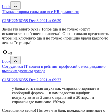
Look
Тёмная сторона силы или все HR делают это
C15H22N6O5S
Dec 3 2021 at 06:29
Зачем так много букв? Топов (да и не только) берут
исключительно "своего человека". Очень сложно представить
чтобы на ключевую (да и не только) позицию брали какого-то
левака "с улицы".
+5
Look
Сотрудники IT вошли в рейтинг профессий с неоправданно
высоким уровнем дохода
C15H22N6O5S
Dec 2 2021 at 09:23
у банка есть такая штука как «справка о зарплате в
свободной форме»… и вам радостно одобрят
покупку авто за 2 ляма с зарплатой в 20тыр… и
справкой где написано 150тыр.
Совершенно верно! Потому что банк прекрасно понимает о