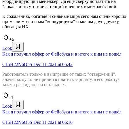
координирующий менеджер. Да ещё сверху доплатить на
"локал" и отсутствие латенций внешних взаимодействий.
К сожалению, богатые и сильные мира сего нам очень хорошо
промыли мозги и мы "конкурируем" и мочим друг дружку,
обогащая ИХ.
+6
Look
Как я получил оффер от Фейсбука и в итоге к ним не пошёл
C15H22N6O5S
Dec 11 2021 at 06:42
Работодатель только в выигрыше от таких "отвержений".
Значит кому-то не придётся платить зарплату, а его работу/
задачи раскидают на остальных.
-4
Look
Как я получил оффер от Фейсбука и в итоге к ним не пошёл
C15H22N6O5S
Dec 11 2021 at 06:16