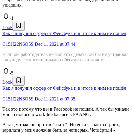
ушедших.
-1
Look
Как я получил оффер от Фейсбука и в итоге к ним не пошёл
C15H22N6O5S
Dec 11 2021 at 07:44
Если бы работодатель не мог это сделать, он бы не устраивал
клоунаду с многоэтапными собесами и литкодом.
-5
Look
Как я получил оффер от Фейсбука и в итоге к ним не пошёл
C15H22N6O5S
Dec 11 2021 at 07:35
Так это потому что вы в Facebook не пошли. А так бы узнали
много нового о work-life balance в FAANG.
А так, я тоже не против "знать". Но если я знаю за троих,
зарплата у меня должна быть за четверых. Четвёртый -