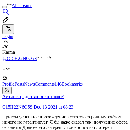
All streams
Login
-30
Karma
read⁠-⁠only
@C15H22N6O5S
User
Profile
Posts
News
Comments
146
Bookmarks
Айтишка, где твоё золотишко?
C15H22N6O5S
Dec 13 2021 at 08:23
Притом успешное прохождение всего этого ровным счётом
ничего не гарантирует. Я бы даже сказал так: получение офера
сегодня в Долине это лотерея. Стоимость этой лотереи -