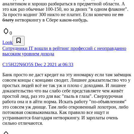
аналитиком и хорошо разбираться в предметной области. А
это как раз обычные 100-150, но за двоих "в одном флаконе".
За просто кодинг 300 никто не платит. Если конечно не
по
блату
нетворкингу в Сбере каком-нибудь.
0
Look
Сотрудники IT вошли в рейтинг профессий с неоправданно
высоким уровнем дохода
C15H22N6O5S
Dec 2 2021 at 06:33
Банк просто не даст кредит на эту иномарку если там заёмщик
совсем концы с концами сводит. Лишнее доказательство что у
простых людей всё не так уж и плохо с доходами. И лишнее
доказательство что вы слабо себе представляете чем живёт
простой люд, раз это для вас "пыль в глаза". Сверхурочная
работа она и в айти норма. Искать работу "по-объявлениям"
это совсем уж днище. Там либо откровенный лохотрон, либо
потоковая соковыжималка. Как правило все ищут и
устраиваются благодаря нетворкингу. И зарплаты очень
сильно отличаются.