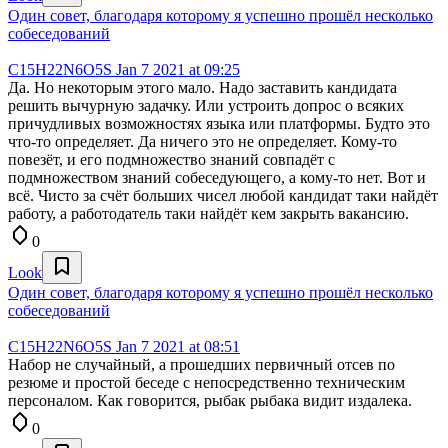
Один совет, благодаря которому я успешно прошёл несколько
собеседований
C15H22N6O5S
Jan 7 2021 at 09:25
Да. Но некоторым этого мало. Надо заставить кандидата
решить вычурную задачку. Или устроить допрос о всяких
причудливых возможностях языка или платформы. Будто это
что-то определяет. Да ничего это не определяет. Кому-то
повезёт, и его подмножество знаний совпадёт с
подмножеством знаний собеседующего, а кому-то нет. Вот и
всё. Чисто за счёт больших чисел любой кандидат таки найдёт
работу, а работодатель таки найдёт кем закрыть вакансию.
0
Look
Один совет, благодаря которому я успешно прошёл несколько
собеседований
C15H22N6O5S
Jan 7 2021 at 08:51
Набор не случайный, а прошедших первичный отсев по
резюме и простой беседе с непосредственно техническим
персоналом. Как говорится, рыбак рыбака видит издалека.
0