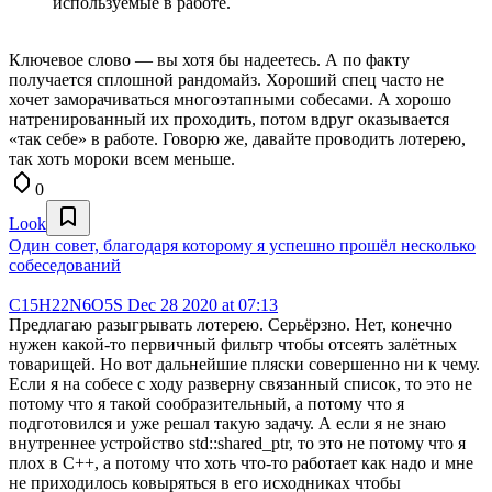
используемые в работе.
Ключевое слово — вы хотя бы надеетесь. А по факту
получается сплошной рандомайз. Хороший спец часто не
хочет заморачиваться многоэтапными собесами. А хорошо
натренированный их проходить, потом вдруг оказывается
«так себе» в работе. Говорю же, давайте проводить лотерею,
так хоть мороки всем меньше.
0
Look
Один совет, благодаря которому я успешно прошёл несколько
собеседований
C15H22N6O5S
Dec 28 2020 at 07:13
Предлагаю разыгрывать лотерею. Серьёрзно. Нет, конечно
нужен какой-то первичный фильтр чтобы отсеять залётных
товарищей. Но вот дальнейшие пляски совершенно ни к чему.
Если я на собесе с ходу разверну связанный список, то это не
потому что я такой сообразительный, а потому что я
подготовился и уже решал такую задачу. А если я не знаю
внутреннее устройство std::shared_ptr, то это не потому что я
плох в C++, а потому что хоть что-то работает как надо и мне
не приходилось ковыряться в его исходниках чтобы