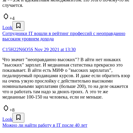
случается.
+4
Look
Сотрудники IT вошли в рейтинг профессий с неоправданно
высоким уровнем дохода
C15H22N6O5S
Nov 29 2021 at 13:30
Что значит "неоправданно высоких"? В айти нет никаких
"высоких" зарплат. И медианная статистика прекрасно это
показывает. В айти есть МИФ о "высоких зарплатах",
педалируемый продавцами курсов. И даже если обратить взор
на очень узкую прослойку с действительно высокими
номинальными зарплатами (больше 200), то на деле окажется
что и работать там надо за двоих-троих. А это те же
медианные 100-150 на человека, если не меньше.
+8
Look
Можно ли найти работу в IT после 40 лет