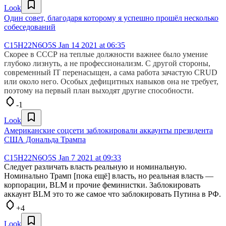
Look
Один совет, благодаря которому я успешно прошёл несколько
собеседований
C15H22N6O5S
Jan 14 2021 at 06:35
Скорее в СССР на теплые должности важнее было умение
глубоко лизнуть, а не профессионализм. С другой стороны,
современный IT перенасыщен, а сама работа зачастую CRUD
или около него. Особых дефицитных навыков она не требует,
поэтому на первый план выходят другие способности.
-1
Look
Американские соцсети заблокировали аккаунты президента
США Дональда Трампа
C15H22N6O5S
Jan 7 2021 at 09:33
Следует различать власть реальную и номинальную.
Номинально Трамп [пока ещё] власть, но реальная власть —
корпорации, BLM и прочие феминистки. Заблокировать
аккаунт BLM это то же самое что заблокировать Путина в РФ.
+4
Look