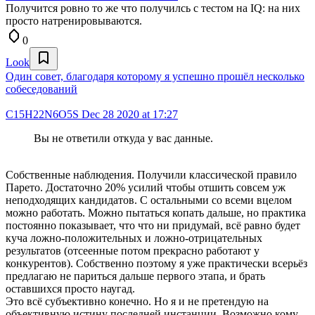
Получится ровно то же что получилсь с тестом на IQ: на них
просто натренировываются.
0
Look
Один совет, благодаря которому я успешно прошёл несколько
собеседований
C15H22N6O5S
Dec 28 2020 at 17:27
Вы не ответили откуда у вас данные.
Собственные наблюдения. Получили классической правило
Парето. Достаточно 20% усилий чтобы отшить совсем уж
неподходящих кандидатов. С остальными со всеми вцелом
можно работать. Можно пытаться копать дальше, но практика
постоянно показывает, что что ни придумай, всё равно будет
куча ложно-положительных и ложно-отрицательных
результатов (отсеенные потом прекрасно работают у
конкурентов). Собственно поэтому я уже практически всерьёз
предлагаю не париться дальше первого этапа, и брать
оставшихся просто наугад.
Это всё субъективно конечно. Но я и не претендую на
объективную истину последней инстанции. Возможно кому-