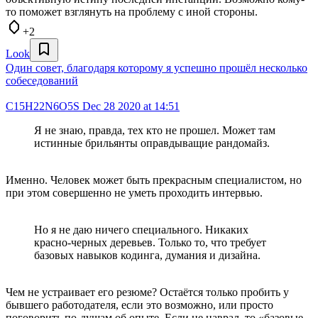
то поможет взглянуть на проблему с иной стороны.
+2
Look
Один совет, благодаря которому я успешно прошёл несколько
собеседований
C15H22N6O5S
Dec 28 2020 at 14:51
Я не знаю, правда, тех кто не прошел. Может там
истинные брильянты оправдыващие рандомайз.
Именно. Человек может быть прекрасным специалистом, но
при этом совершенно не уметь проходить интервью.
Но я не даю ничего специального. Никаких
красно-черных деревьев. Только то, что требует
базовых навыков кодинга, думания и дизайна.
Чем не устраивает его резюме? Остаётся только пробить у
бывшего работодателя, если это возможно, или просто
поговорить по-душам об опыте. Если не наврал, то «базовые