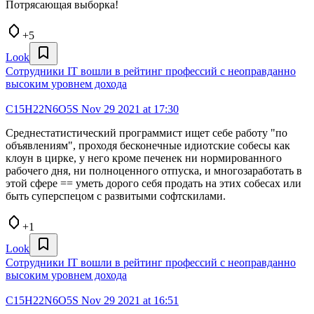
Потрясающая выборка!
+5
Look
Сотрудники IT вошли в рейтинг профессий с неоправданно
высоким уровнем дохода
C15H22N6O5S
Nov 29 2021 at 17:30
Среднестатистический программист ищет себе работу "по
объявлениям", проходя бесконечные идиотские собесы как
клоун в цирке, у него кроме печенек ни нормированного
рабочего дня, ни полноценного отпуска, и многозаработать в
этой сфере == уметь дорого себя продать на этих собесах или
быть суперспецом с развитыми софтскилами.
+1
Look
Сотрудники IT вошли в рейтинг профессий с неоправданно
высоким уровнем дохода
C15H22N6O5S
Nov 29 2021 at 16:51