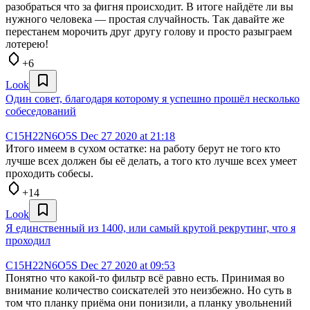
разобраться что за фигня происходит. В итоге найдёте ли вы
нужного человека — простая случайность. Так давайте же
перестанем морочить друг другу голову и просто разыграем
лотерею!
+6
Look
Один совет, благодаря которому я успешно прошёл несколько
собеседований
C15H22N6O5S
Dec 27 2020 at 21:18
Итого имеем в сухом остатке: на работу берут не того кто
лучше всех должен бы её делать, а того кто лучше всех умеет
проходить собесы.
+14
Look
Я единственный из 1400, или самый крутой рекрутинг, что я
проходил
C15H22N6O5S
Dec 27 2020 at 09:53
Понятно что какой-то фильтр всё равно есть. Принимая во
внимание количество соискателей это неизбежно. Но суть в
том что планку приёма они понизили, а планку увольнений