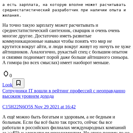
а есть зарплата, на которую вполне может расчитывать
среднестатистический разработчик при наличии опыта и
желания.
На точно такую зарплату может расчитывать и
среднестатистический сантехник, сварщик и очень очень
многие другие. Достаточно иметь развитые
коммуникационные навыки чтобы понять что мир не
крутится вокруг айти, и люди вокруг живут ну ничуть не хуже
айтишников. Аналогично, рукастый спец с большим опытом
и связями поднимает порой даже больше айтишного синьора.
А гимора (во всех смыслах) имеет наоборот меньше.
0
Look
Сотрудники IT вошли в рейтинг профессий с неоправданно
высоким уровнем дохода
C15H22N6O5S
Nov 29 2021 at 16:42
А ещё можно быть богатым и здоровым, а не бедным и
больным. Если бы всё было так просто, сейчас бы все
работали в российских филиалах международных компаний
за >>$5k и адекватным менеджментом. Но этого почему-то не