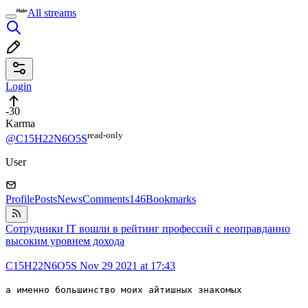
All streams
Login
-30
Karma
read⁠-⁠only
@C15H22N6O5S
User
Profile
Posts
News
Comments
146
Bookmarks
Сотрудники IT вошли в рейтинг профессий с неоправданно
высоким уровнем дохода
C15H22N6O5S
Nov 29 2021 at 17:43
а именно большинство моих айтишных знакомых