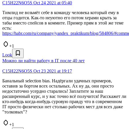
C15H22N6O5S
Oct 24 2021 at 05:40
Тимлид не возьмёт себе в команду человека который ему в
отцы годится. Как-то неуютно его потом херами крыть за
табы вместо спейсов в коммите. Пример прям в этой же теме
есть:
https://habr.com/ru/company/yandex_praktikum/blog/584806/#com
+1
Look
Можно ли найти работу в IT после 40 лет
C15H22N6O5S
Oct 23 2021 at 19:17
Банальный selection bias. Надёргали удачных примеров,
оставив за бортом всех остальных. Ах ну да, они просто
недостаточно усердно старались! Заплатите за наш
расширенный курс, и у вас точно всё получится! Расскажет ли
кто-нибудь когда-нибудь суровую правду что в современном
IT просто физически нет столько рабочих мест для всех даже
"толковых"?
+1