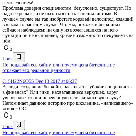
самолечением!
Проблема доверия специалистам, безусловно, существует. Но
надо её решать, а не пытаться стать «специалистом». В
лучшем случае вы так изобретете корявый велосипед, ездящий
в каком-то частном случае. Что мы, похоже, в биткоинах
сейчас и наблюдаем: ни одну из возлагавшихся на него
функций он не выполняет, кроме возможности спекульнуть на
нём.
0
Look
Не поддавайтесь хайпу, или почему цена биткоина не
отражает его реальной ценности
C15H22N6O5S
Dec 13 2017 at 06:37
А люди, создавшие биткойн, насколько глубокие специалисты
в финансах? Или гики, нахватавшиеся верхушек, вдруг
уверовали что они перевернули всю финансовую науку?
Напоминает давнюю историю про школьника, «написавшего»
«свою» ОС.
0
Look
Не поддавайтесь хайпу, или почему цена биткоина не