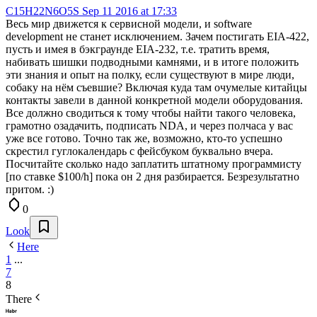
C15H22N6O5S
Sep 11 2016 at 17:33
Весь мир движется к сервисной модели, и software
development не станет исключением. Зачем постигать EIA-422,
пусть и имея в бэкграунде EIA-232, т.е. тратить время,
набивать шишки подводными камнями, и в итоге положить
эти знания и опыт на полку, если существуют в мире люди,
собаку на нём съевшие? Включая куда там очумелые китайцы
контакты завели в данной конкретной модели оборудования.
Все должно сводиться к тому чтобы найти такого человека,
грамотно озадачить, подписать NDA, и через полчаса у вас
уже все готово. Точно так же, возможно, кто-то успешно
скрестил гуглокалендарь с фейсбуком буквально вчера.
Посчитайте сколько надо заплатить штатному программисту
[по ставке $100/h] пока он 2 дня разбирается. Безрезультатно
притом. :)
0
Look
Here
1
...
7
8
There