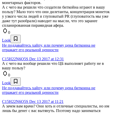
монетарных факторов.
А с чего вы решили что создатели биткойна играют в вашу
пользу? Мало того что они дилетанты, концентрация монеток
у узкого числа людей и глуповатый PR (глуповатость мы уже
даже тут разобрали) наводит на мысли, что это заранее
спланированная пирамидная афера.
0
Look
Не поддавайтесь хайпу, или почему цена биткоина не
отражает его реальной ценности
C15H22N6O5S
Dec 13 2017 at 12:31
А с чего вы вообще решили что ЦБ выполняет работу не в
вашу пользу?
0
Look
Не поддавайтесь хайпу, или почему цена биткоина не
отражает его реальной ценности
C15H22N6O5S
Dec 13 2017 at 11:21
А зачем вам врачи? Они хоть и отличные специалисты, но им
лишь бы денег с вас вытянуть. Поэтому надо заниматься