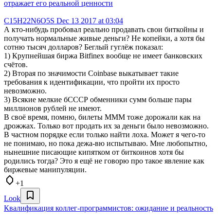
отражает его реальной ценности
C15H22N6O5S
Dec 13 2017 at 03:04
А кто-нибудь пробовал реально продавать свои биткойны и
получать нормальные живые деньги? Не копейки, а хотя бы
сотню тысяч долларов? Беглый гуглёж показал:
1) Крупнейшая биржа Bitfinex вообще не имеет банковских
счётов.
2) Вторая по значимости Coinbase выкатывает такие
требования к идентификации, что пройти их просто
невозможно.
3) Всякие мелкие бСССР обменники сумм больше пары
миллионов рублей не имеют.
В своё время, помню, билеты МММ тоже дорожали как на
дрожжах. Только вот продать их за деньги было невозможно.
В частном порядке если только найти лоха. Может я чего-то
не понимаю, но пока дежа-вю испытываю. Мне любопытно,
нынешние писающие кипятком от биткоинов хотя бы
родились тогда? Это я ещё не говорю про такое явление как
биржевые манипуляции.
+1
Look
Квалификация коллег-программистов: ожидание и реальность