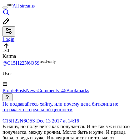
All streams
Login
-30
Karma
read⁠-⁠only
@C15H22N6O5S
User
Profile
Posts
News
Comments
146
Bookmarks
Не поддавайтесь хайпу, или почему цена биткоина не
отражает его реальной ценности
C15H22N6O5S
Dec 13 2017 at 14:16
В нашу, но получается как получается. И не так уж и плохо
получается, между прочим. Могло быть и хуже. И правда
бывало ведь и хуже. Инфляция зависит не только от