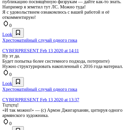
публикацию посвящённую физрукам — дайте как-то знать.
Например я земетил тут ЛС. Можно туда!
Я с удовольствием ознакомлюсь с вашей работой и её
откомментирую!
0
Look
Хрестоматийный случай одного гика
CYBERPRESENT
Feb 13 2020 at 14:11
Ну эт да.
Будет попытка более системного подхода, потерпите)
Нужно структурировать накопленный с 2016 года материал.
0
Look
Хрестоматийный случай одного гика
CYBERPRESENT
Feb 13 2020 at 13:37
Тцтцтц!
«И так можно!» — (с) Армэн Джигарханян, цитируя одного
армянского художника.
0