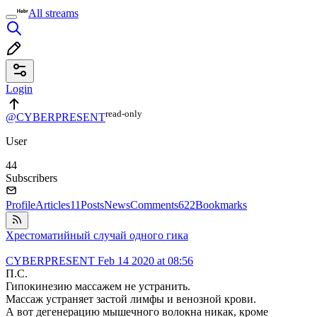
All streams
Login
read⁠-⁠only
@CYBERPRESENT
User
44
Subscribers
Profile
Articles
11
Posts
News
Comments
622
Bookmarks
Хрестоматийный случай одного гика
CYBERPRESENT
Feb 14 2020 at 08:56
П.С.
Гипокинезию массажем не устранить.
Массаж устраняет застой лимфы и венозной крови.
А вот дегенерацию мышечного волокна никак, кроме