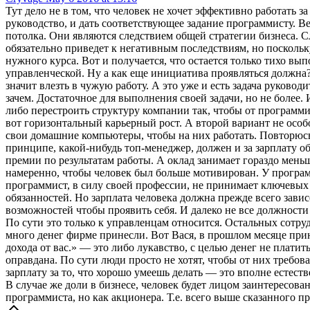
Тут дело не в том, что человек не хочет эффективно работать з
руководство, и дать соответствующее задание программисту. Ве
потолка. Они являются следствием общей стратегии бизнеса. Сл
обязательно приведет к негативным последствиям, но поскольку
нужного курса. Вот и получается, что остается только тихо 
управленческой. Ну а как еще инициатива проявляться должна?
значит влезть в чужую работу. А это уже и есть задача руково
зачем. Достаточное для выполнения своей задачи, но не более. 
либо перестроить структуру компании так, чтобы от программ
вот горизонтальный карьерный рост. А второй вариант не особо
свои домашние компьютеры, чтобы на них работать. Повторюсь, 
принципе, какой-нибудь топ-менеджер, должен и за зарплату об
премии по результатам работы. А оклад занимает гораздо меньш
намеренно, чтобы человек был больше мотивирован. У программ
программист, в силу своей профессии, не принимает ключевых
обязанностей. Но зарплата человека должна прежде всего зави
возможностей чтобы проявить себя. И далеко не все должност
По сути это только к управленцам относится. Остальных сотруд
много денег фирме принесли. Вот Вася, в прошлом месяце прин
дохода от вас.» — это либо лукавство, с целью денег не платит
оправдана. По сути люди просто не хотят, чтобы от них требов
зарплату за то, что хорошо умеешь делать — это вполне естест
В случае же доли в бизнесе, человек будет лицом заинтересова
программиста, но как акционера. Т.е. всего выше сказанного п