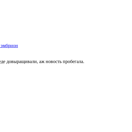
 эмбрион
еде довыращивали, аж новость пробегала.