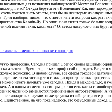
о возможным для появления наблюдателей? Могут ли Вселенные 
имое для нас? Откуда берутся эти Вселенные? Как они зарожда
 очень хочется знать ответы, хотя бы на некоторые из озвученн
 Грин наоборот пишет, что ответов на эти вопросы как раз таки 
пространства Калаби-Яу. Но опять появляется только больше вопр
ленной именно такая, какая есть? Ответом наверное опять буде
оставлены в мешках на повозке с лошадью
ругую профессию. Сегодня пришел Uber со своим дешевым сервис
 сказать точно Время «простых» профессий проходит. Все, что 
сколько возможно. В любом случае, все сферы трудовой деятель
видел где-то статистику, что самая распространенная профессия
можно начать заменять уже сегодня. Придя в макдональдс, я уже
нужен. А в одном из местных гипермаркетов есть кассы самообсл
е сейчас частично заменяются примитивным автоответчиком. А чт
 нестандартных случаях та же девушка из call-центра все равно
шно. Единственное, на что пока надеюсь, это безусловный доход