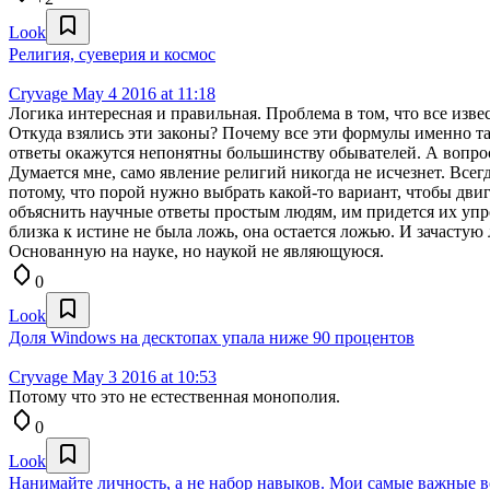
Look
Религия, суеверия и космос
Cryvage
May 4 2016 at 11:18
Логика интересная и правильная. Проблема в том, что все из
Откуда взялись эти законы? Почему все эти формулы именно так
ответы окажутся непонятны большинству обывателей. А вопрос
Думается мне, само явление религий никогда не исчезнет. Всег
потому, что порой нужно выбрать какой-то вариант, чтобы двиг
объяснить научные ответы простым людям, им придется их упро
близка к истине не была ложь, она остается ложью. И зачасту
Основанную на науке, но наукой не являющуюся.
0
Look
Доля Windows на десктопах упала ниже 90 процентов
Cryvage
May 3 2016 at 10:53
Потому что это не естественная монополия.
0
Look
Нанимайте личность, а не набор навыков. Мои самые важные 