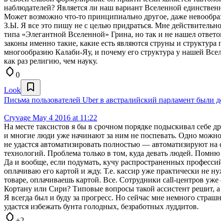
наблюдателей? Является ли наш вариант Вселенной единственн
Может возможно что-то принципиально другое, даже невообраз
З.Ы. Я все это пишу не с целью придраться. Мне действительно
типа «Элегантной Вселенной» Грина, но так и не нашел ответов.
законы именно такие, какие есть являются струны и структура 
многообразию Калаби-Яу, и почему его структура у нашей Все
как раз религию, чем науку.
0
Look
Письма пользователей Uber в австралийский парламент были д
Cryvage
May 4 2016 at 11:22
На месте таксистов я бы в срочном порядке подыскивал себе д
и многие люди уже начинают за ним не поспевать. Одно можно
не удастся автоматизировать полностью — автоматизируют на 
технологий. Проблема только в том, куда девать людей. Помню 
Да и вообще, если подумать, кучу распространенных профессий 
оплачиваю его картой и жду. Т.е. кассир уже практически не 
товаре, оплачиваешь картой. Все. Сотрудники call-центров уж
Кортану или Сири? Типовые вопросы такой ассистент решит, а в
Я всегда был и буду за прогресс. Но сейчас мне немного стра
удастся избежать бунта голодных, безработных луддитов.
+2