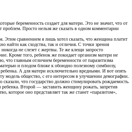
торые беременность создает для матери. Это не значит, что от
дет проблем. Просто нельзя же сказать в одном комментарии
ем. Этим сравнением я лишь хотел сказать, что женщина платит
 найти как сходства, так и отличия. С точки зрения
никогда не слезет с жертвы. Те же клещи запросто
чие. Кроме того, ребенок же покидает организм матери не
аю, что главным отличием беременности от паразитизма
ду матерью и плодом ближе к обоюдно полезному симбиозу,
ребенка. А для матери исключительно вредными. И вот опять
эту модель общество, с его интересом в улучшении демографии.
но сказали, что государство должно стимулировать рождаемость.
и ребенка. Второй — заставить женщину рожать, запретив
тво, которое оно представляет так же станет «паразитом»,