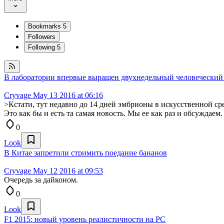
Bookmarks
5
Followers
Following
5
В лаборатории впервые выращен двухнедельный человеческий
Cryvage
May 13 2016 at 06:16
>Кстати, тут недавно до 14 дней эмбрионы в искусственной ср
Это как бы и есть та самая новость. Мы ее как раз и обсуждаем.
0
Look
В Китае запретили стримить поедание бананов
Cryvage
May 12 2016 at 09:53
Очередь за дайконом.
0
Look
F1 2015: новый уровень реалистичности на PC