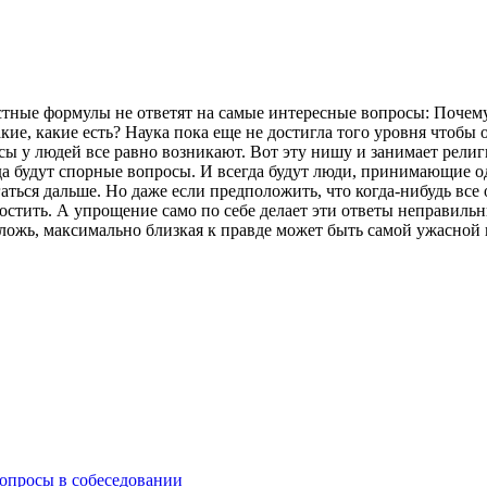
вестные формулы не ответят на самые интересные вопросы: Поче
ие, какие есть? Наука пока еще не достигла того уровня чтобы о
ы у людей все равно возникают. Вот эту нишу и занимает религ
да будут спорные вопросы. И всегда будут люди, принимающие од
аться дальше. Но даже если предположить, что когда-нибудь все
стить. А упрощение само по себе делает эти ответы неправильн
ю ложь, максимально близкая к правде может быть самой ужасной 
вопросы в собеседовании