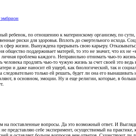
 эмбрион
ный ребенок, по отношению к материнскому организму, по сути, 
твенные риски для здоровья. Вплоть до смертельного исхода. Со
х сфер жизни. Вынуждена прерывать свою карьеру. Отказываться
я общество поддерживает матерей, то это не значит, что их не «
личная проблема каждого. Неправильно отнимать чью-то жизнь. Н
ь человека продлять чью-то чужую жизнь за счет своей это ведь
атери и даже наносит ей ущерб, как биологический, так и социа
 а следовательно только ей решать, будет ли она его вынашивать
ляют, в основном, эмоции. Ну и еще религии, которые, в больши
т.
 на поставленные вопросы. Да это возможный ответ. И Выглядит
 я не представляю себе эксперимент, осуществимый на практике,
гией и оставляет больше вопросов чем ответов. Существуют ли д