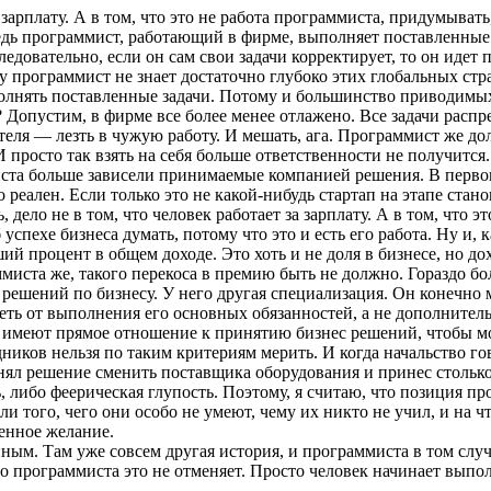
а зарплату. А в том, что это не работа программиста, придумыва
дь программист, работающий в фирме, выполняет поставленные за
едовательно, если он сам свои задачи корректирует, то он идет 
 программист не знает достаточно глубоко этих глобальных стра
выполнять поставленные задачи. Потому и большинство приводи
 Допустим, в фирме все более менее отлажено. Все задачи расп
дителя — лезть в чужую работу. И мешать, ага. Программист же д
И просто так взять на себя больше ответственности не получится
иста больше зависели принимаемые компанией решения. В перво
 реален. Если только это не какой-нибудь стартап на этапе стан
дело не в том, что человек работает за зарплату. А в том, что 
 успехе бизнеса думать, потому что это и есть его работа. Ну и,
ий процент в общем доходе. Это хоть и не доля в бизнесе, но до
иста же, такого перекоса в премию быть не должно. Гораздо бол
 решений по бизнесу. У него другая специализация. Он конечно
сеть от выполнения его основных обязанностей, а не дополните
и имеют прямое отношение к принятию бизнес решений, чтобы мо
ников нельзя по таким критериям мерить. И когда начальство го
ял решение сменить поставщика оборудования и принес столько-
ь, либо феерическая глупость. Поэтому, я считаю, что позиция п
али того, чего они особо не умеют, чему их никто не учил, и н
венное желание.
нным. Там уже совсем другая история, и программиста в том случ
ро программиста это не отменяет. Просто человек начинает выпол