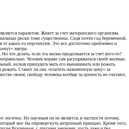
является паразитом. Живет за счет материнского организма.
циальные риски тоже существенны. Сидя почти год беременной,
 от каких-то перспектив. Это все достаточно проблемно и
кинут» завтра.
о что делать, если эта жизнь продолжается за счет кого-то?
 неправильно. Человек вправе сам распоряжаться своей жизнью.
льный, нельзя принудить мать его вынашивать или рожать.
 и рожать. Станет ли она «платить назначенную цену» за
нстве своем, свободу человека вообще за ценность не считают,
 логично. Но научным он не является, в частности потому,
 который мог бы опровергнуть антропный принцип. Кроме того,
ругие Вселенные, с другими законами, пусть даже и без