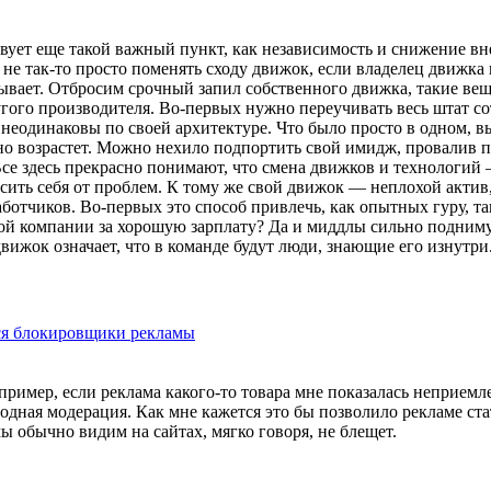
ует еще такой важный пункт, как независимость и снижение вн
 не так-то просто поменять сходу движок, если владелец движк
бывает. Отбросим срочный запил собственного движка, такие ве
угого производителя. Во-первых нужно переучивать весь штат со
неодинаковы по своей архитектуре. Что было просто в одном, в
вно возрастет. Можно нехило подпортить свой имидж, провалив 
Все здесь прекрасно понимают, что смена движков и технологий
ить себя от проблем. К тому же свой движок — неплохой актив, 
ботчиков. Во-первых это способ привлечь, как опытных гуру, т
ой компании за хорошую зарплату? Да и миддлы сильно поднимут
ижок означает, что в команде будут люди, знающие его изнутри.
тся блокировщики рекламы
пример, если реклама какого-то товара мне показалась неприемл
ародная модерация. Как мне кажется это бы позволило рекламе с
мы обычно видим на сайтах, мягко говоря, не блещет.