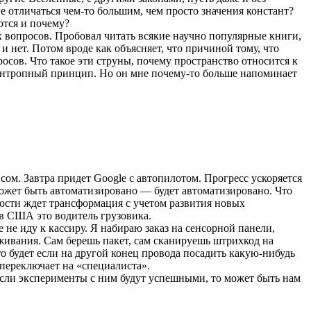
отличаться чем-то большим, чем просто значения констант?
ются и почему?
ых вопросов. Пробовал читать всякие научно популярные книги,
и нет. Потом вроде как объясняет, что причиной тому, что
осов. Что такое эти струны, почему пространство относится к
т антропный принцип. Но он мне почему-то больше напоминает
ом. Завтра придет Google с автопилотом. Прогресс ускоряется
может быть автоматизировано — будет автоматизировано. Что
ности ждет трансформация с учетом развития новых
 в США это водитель грузовика.
 не иду к кассиру. Я набираю заказ на сенсорной панели,
уживания. Сам берешь пакет, сам сканируешь штрихкод на
о будет если на другой конец провода посадить какую-нибудь
 переключает на «специалиста».
. Если эксперименты с ним будут успешными, то может быть нам