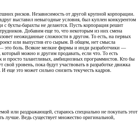
ешних рисков. Независимость от другой крупной корпорации.
а вдруг выставил невыгодные условия, был куплен конкурентом
щи с бухты-барахты не делаются. Пусть корпорация решит
трудников. Добавим еще то, что некоторым из них смена
ызовет неожиданные сложности в другом. То есть, на первых
проект или выпустив его сырым. В общем, нет смысла
 — это боль. Всякие мелкие фирмы и инди разработчики —
который можно и другим продавать, если что. То есть
ак и просто талантливых, амбициозных программистов. Кто бы
 свой уровень, пока будут участвовать в разработке движка
 И еще это может сильно снизить текучесть кадров.
емой или раздражающей, стараюсь специально не покупать этот
тать лучше. Ведь существует множество оригинальной,