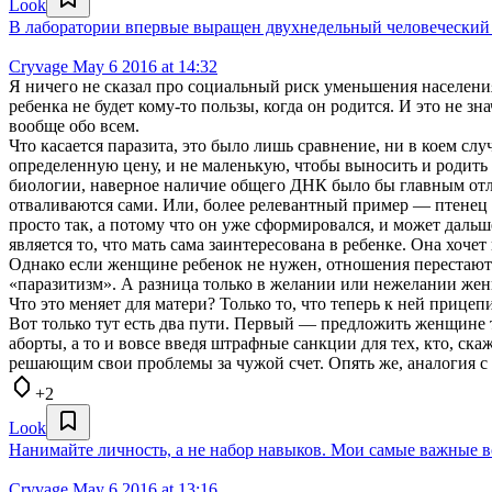
Look
В лаборатории впервые выращен двухнедельный человеческий
Cryvage
May 6 2016 at 14:32
Я ничего не сказал про социальный риск уменьшения населения,
ребенка не будет кому-то пользы, когда он родится. И это не з
вообще обо всем.
Что касается паразита, это было лишь сравнение, ни в коем сл
определенную цену, и не маленькую, чтобы выносить и родить 
биологии, наверное наличие общего ДНК было бы главным отличи
отваливаются сами. Или, более релевантный пример — птенец ку
просто так, а потому что он уже сформировался, и может даль
является то, что мать сама заинтересована в ребенке. Она хоч
Однако если женщине ребенок не нужен, отношения перестают
«паразитизм». А разница только в желании или нежелании женщ
Что это меняет для матери? Только то, что теперь к ней прице
Вот только тут есть два пути. Первый — предложить женщине т
аборты, а то и вовсе введя штрафные санкции для тех, кто, скаж
решающим свои проблемы за чужой счет. Опять же, аналогия с 
+2
Look
Нанимайте личность, а не набор навыков. Мои самые важные 
Cryvage
May 6 2016 at 13:16