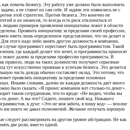
ть, как помочь бизнесу. Эту работу уже должно было выполнить
дачи, а не ставит их сам себе. И задачи эти появились не с
против этой стратегии. Против бизнеса. Это конечно не
тегий и их нюансов, то всегда есть риск отклониться от
мых людьми примеров проявления инициативы лежит в области
ределены. Проявить инициативу за пределами своей профессии,
олжен иметь лишь определенное представление, что он делает и
. Для этого надо либо занять другую должность в компании,
м случае программист перестанет быть программистом. Такой
овления, где каждый делает что хочет, и программисты приносят
это лежит далеко за пределами профессии программиста. В
 как правило, люди на таких должностях получают серьезные
ход тут искусственно привязан к успехам бизнеса. Это делается
ьшую часть дохода обычно составляет оклад. Это потому, что
 может проявлять инициативу за пределами основных
льных. Иными словами, далеко не каждая должность дает много
жно было сказать: «Я принес компании вот столько-то денег».
ворит таким сотрудникам, что-то вроде: «Не видно, чтобы вы
то денег. А вы что? Сидите, пишите свой код. Никакого
рограммистов, в духе: «Это не моя забота, я пишу код» — вполне
а что им никто не давал полномочий. Желание получать хорошую
ае следует рассматривать на другом уровне абстракции. Не как
нять две роли, вместо одной.