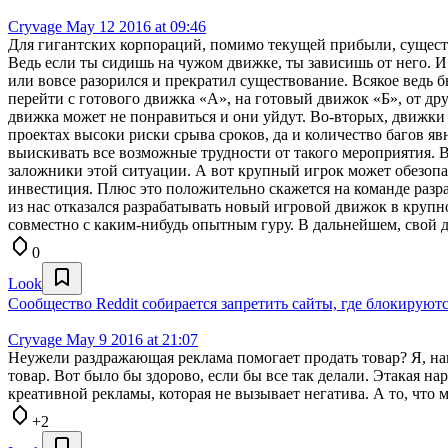
Cryvage
May 12 2016 at 09:46
Для гигантских корпораций, помимо текущей прибыли, существ
Ведь если ты сидишь на чужом движке, ты зависишь от него. И
или вовсе разорился и прекратил существование. Всякое ведь 
перейти с готового движка «А», на готовый движок «Б», от др
движка может не понравиться и они уйдут. Во-вторых, движки 
проектах высоки риски срыва сроков, да и количество багов я
выискивать все возможные трудности от такого мероприятия. 
заложники этой ситуации. А вот крупный игрок может обезопас
инвестиция. Плюс это положительно скажется на команде разра
из нас отказался разрабатывать новый игровой движок в крупн
совместно с каким-нибудь опытным гуру. В дальнейшем, свой дв
0
Look
Сообщество Reddit собирается запретить сайты, где блокирую
Cryvage
May 9 2016 at 21:07
Неужели раздражающая реклама помогает продать товар? Я, на
товар. Вот было бы здорово, если бы все так делали. Этакая н
креативной рекламы, которая не вызывает негатива. А то, что 
+2