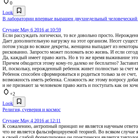
0
Look
В лаборатории впервые выращен двухнедельный человеческий
Cryvage
May 6 2016 at 10:59
Если рассуждать логически, то все довольно просто. Нерожден
Дает дополнительную нагрузку на этот организм. Несет сущес
потом уходя во всякие декреты, женщина выпадает из некоторы
рискованно. Запросто может поломать всю жизнь. И если сегодн
Да, каждый имеет право жить. Но в то же время выживание это 
Причем обходится этому кому-то далеко не бесплатно? Заставит
И, поскольку, нерожденный ребенок живет полностью за счет м
Ребенок способен сформироваться и родиться только за ее счет,
возможность иметь ребенка. Сложность же этому вопросу добав
и не признают за человеком право жить и поступать как он хоче
+2
Look
Религия, суеверия и космос
Cryvage
May 4 2016 at 12:11
К сожалению, антропный принцип не является научным ответом
что не является фальсифицируемой теорией. Во всяком случае
в своей слабой формулировке он практически является тавтоло