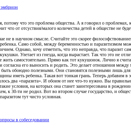
 эмбрион
 потому что это проблема общества. А я говорил о проблемах, ко
начит что от отсуствия/малого количества детей в обществе не бу
учае не в научном смысле. Считайте это скорее философствовани
ребенка. Само собой, между беременностью и паразитизмом можно
ем. Однако, хочу отметить, что это неправда, что паразит сам 
кушки. Улетает из гнезда, когда вырастает. Так что это не отли
ше жить самостоятельно. Прямо как тот кукушонок. Лично я счит
ет и согласна его выносить и родить. Это делает отношения меж
 быть обоюдно полезными. Они становятся полезными лишь для 
ины иметь ребенка. Такая вот тонкая грань. Теперь добавим в 
пилось два «паразита». И обоим от нее что-то нужно. Вы правиль
акие условия, на которых она станет заинтересована в рождени
ем, к 30-ти не родил. Вот во втором случае государство, и общес
паразитом тут чисто условная.
вопросы в собеседовании