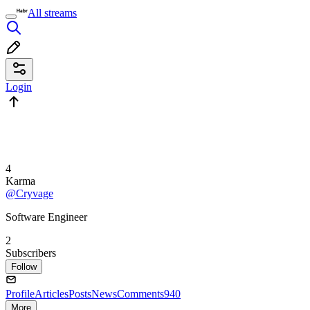
All streams
Login
4
Karma
@Cryvage
Software Engineer
2
Subscribers
Follow
Profile
Articles
Posts
News
Comments
940
More