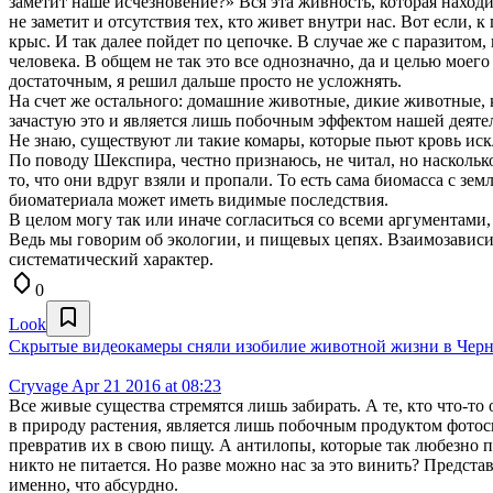
заметит наше исчезновение?» Вся эта живность, которая находит
не заметит и отсутствия тех, кто живет внутри нас. Вот если, к
крыс. И так далее пойдет по цепочке. В случае же с паразитом,
человека. В общем не так это все однозначно, да и целью моего
достаточным, я решил дальше просто не усложнять.
На счет же остального: домашние животные, дикие животные,
зачастую это и является лишь побочным эффектом нашей деяте
Не знаю, существуют ли такие комары, которые пьют кровь ис
По поводу Шекспира, честно признаюсь, не читал, но наскольк
то, что они вдруг взяли и пропали. То есть сама биомасса с зе
биоматериала может иметь видимые последствия.
В целом могу так или иначе согласиться со всеми аргументами, 
Ведь мы говорим об экологии, и пищевых цепях. Взаимозависи
систематический характер.
0
Look
Скрытые видеокамеры сняли изобилие животной жизни в Черн
Cryvage
Apr 21 2016 at 08:23
Все живые существа стремятся лишь забирать. А те, кто что-то
в природу растения, является лишь побочным продуктом фотос
превратив их в свою пищу. А антилопы, которые так любезно п
никто не питается. Но разве можно нас за это винить? Представ
именно, что абсурдно.