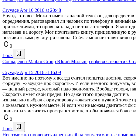
Cryvage
Apr 16 2016 at 20:48
Ерунда это все. Можно иметь запасной телефон, для предоста
определения, разговаривал ли человек по телефону в данный м
приложениями, то проверять надо не только телефон. Я мог од
наплевав на дорогу. Мог почитывать книгу, прицепленную к р
поставить камеру внутри салона. Сейчас многие ставят видео
0
Look
Совладелец Mail.ru Group Юрий Мильнер и физик-теоретик Ст
Cryvage
Apr 15 2016 at 16:09
Вот именно по поэтому я всегда считал попытки достичь скор
формулу: «Забудьте про скорость». И если немного подумать, в
— ценный ресурс, который надо экономить. Вообще говоря, наш
Скорость имеет свой предел. Но даже этого предела достичь —
изначально выбрал формулировку «оказаться в нужной точке про
а оказаться в нужном месте. И если мы не можем двигаться быс
попытаться исказить пространство так, чтобы появился более к
0
Look
Невозможно проверить адрес e-mail на допустимость с помощ