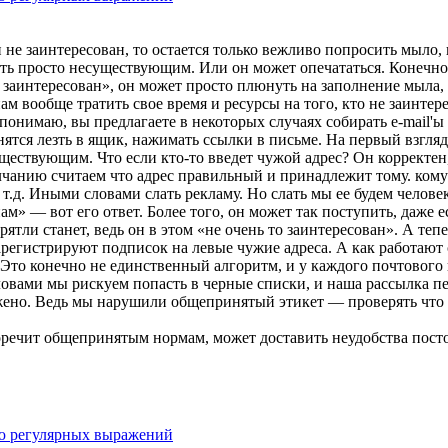
 не заинтересован, то остается только вежливо попросить мыло, и
ыть просто несуществующим. Или он может опечататься. Конечно
е заинтересован», он может просто плюнуть на заполнение мыла
ам вообще тратить свое время и ресурсы на того, кто не заинтере
 понимаю, вы предлагаете в некоторых случаях собирать e-mail'
ятся лезть в ящик, нажимать ссылки в письме. На первый взгляд 
ществующим. Что если кто-то введет чужой адрес? Он корректен,
чанию считаем что адрес правильный и принадлежит тому. кому н
.д. Иными словами слать рекламу. Но слать мы ее будем человек
м» — вот его ответ. Более того, он может так поступить, даже е
ятли станет, ведь он в этом «не очень то заинтересован». А тепе
регистрируют подписок на левые чужие адреса. А как работают 
 Это конечно не единственный алгоритм, и у каждого почтового 
овами мы рискуем попасть в черные списки, и наша рассылка пер
ено. Ведь мы нарушили общепринятый этикет — проверять что п
речит общепринятым нормам, может доставить неудобства посто
ью регулярных выражений