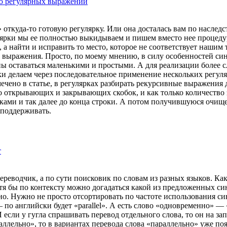
ью регулярных выражений
откуда-то готовую регулярку. Или она досталась вам по наследств
гулярки мы ее полностью выкидываем и пишем вместо нее процеду
, а найти и исправить то место, которое не соответствует нашим
е выражения. Просто, по моему мнению, в силу особенностей си
 оставаться маленькими и простыми. А для реализации более 
ки делаем через последовательное применение нескольких регул
мечено в статье, в регулярках разбирать рекурсивные выражения
тво открывающих и закрывающих скобок, и как только количест
обками и так далее до конца строки. А потом получившуюся оч
 поддерживать.
т
переводчик, а по сути поисковик по словам из разных языков. Как
хотя бы по контексту можно догадаться какой из предложенных 
ачно. Нужно не просто отсортировать по частоте использования
по английски будет «parallel». А есть слово «одновременно» — «
 если у гугла спрашивать перевод отдельного слова, то он на зап
араллельно», то в вариантах перевода слова «параллельно» уже п