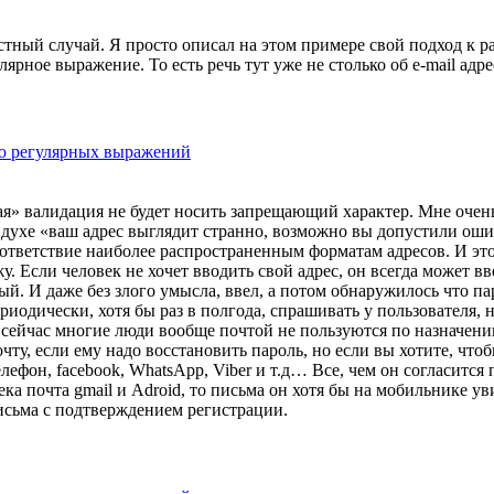
астный случай. Я просто описал на этом примере свой подход к 
ярное выражение. То есть речь тут уже не столько об e-mail адр
ью регулярных выражений
ая» валидация не будет носить запрещающий характер. Мне очен
 в духе «ваш адрес выглядит странно, возможно вы допустили оши
оответствие наиболее распространенным форматам адресов. И это
 Если человек не хочет вводить свой адрес, он всегда может вв
. И даже без злого умысла, ввел, а потом обнаружилось что пар
иодически, хотя бы раз в полгода, спрашивать у пользователя, н
 сейчас многие люди вообще почтой не пользуются по назначению
очту, если ему надо восстановить пароль, но если вы хотите, чт
телефон, facebook, WhatsApp, Viber и т.д… Все, чем он согласитс
ека почта gmail и Adroid, то письма он хотя бы на мобильнике уви
письма с подтверждением регистрации.