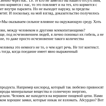
енно через нас. Т.е. те кто не заметил бы нашего отсутствия,
но кормятся с нас, то это повлияет и на тех, кто кормится с
зит внутри паразита. Но не выходит наружу, за пределы
етят. И поскольку, на мой взгляд, доказательство получилось
у «Мы оказываем сильное влияние на окружающую среду. Хоть
крови, между человеком и другими млекопитающими?
ще, под исчезновением людей, я лично понимал их гибель, а не
ние, то даже просто исчезновение такого количества
ловека это немного не то, о чем идет речь. Не тот контекст.
 тогда, когда поедание имеет явно выраженный
о продукта. Например кислород, который так любезно привносят
природы минеральные вещества и солнечную энергию,
 делали. Человек же находится на вершине пищевой цепи. Нами
лишком хорошие замки, которые никак не взломать. Абсурдно? Вот