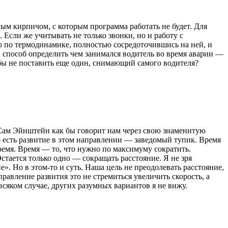
ым кирпичом, с которым программа работать не будет. Для
Если же учитывать не только звонки, но и работу с
ию по термодинамике, полностью сосредоточившись на ней, и
 способ определить чем занимался водитель во время аварии —
бы не поставить еще один, снимающий самого водителя?
 Сам Эйнштейн как бы говорит нам через свою знаменитую
То есть развитие в этом направлении — заведомый тупик. Время
ремя. Время — то, что нужно по максимуму сократить.
тается только одно — сокращать расстояние. Я не зря
». Но в этом-то и суть. Наша цель не преодолевать расстояние,
равление развития это не стремиться увеличить скорость, а
всяком случае, других разумных вариантов я не вижу.