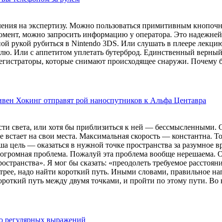
вления на экспертизу. Можно пользоваться примитивным кнопочн
омент, можно запросить информацию у оператора. Это надежней. 
ной рукой рубиться в Nintendo 3DS. Или слушать в плеере лекц
улю. Или с аппетитом уплетать бутерброд. Единственный верный
 регистраторы, которые снимают происходящее снаружи. Почему 
ивен Хокинг отправят рой наноспутников к Альфа Центавра
ости света, или хотя бы приблизиться к ней — бессмысленными.
се встает на свои места. Максимальная скорость — константна. 
а цель — оказаться в нужной точке пространства за разумное в
 огромная проблема. Пожалуй эта проблема вообще нерешаема. Ос
странства». Я мог бы сказать: «преодолеть требуемое расстояние
трее, надо найти короткий путь. Иными словами, правильное нап
ороткий путь между двумя точками, и пройти по этому пути. Во 
ью регулярных выражений