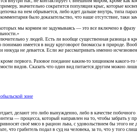
ся внутри нас, не контактирует с внешним миром, кроме как косв
 примеру, значительно сократится популяция крыс, которые косвен
 цепочка на нем обрывается, либо идет дальше внутрь, типа пара
 комментария было доказательство, что наше отсутствие, таки зам
 которых мы кормим не задумываясь — это все включено в фраз
льности.»
ключительно у людей. Есть ли вообще существенная разница в 
о понимаю имеется в виду круговорот биомассы в природе. Вооб
мли никуда не девается. Если же рассматривать именно исчезнове
кроме первого. Разовое поедание каким-то хищником какого-то че
мости видов. Сказать что один вид питается другим можно лишь
обыльской зоне
 отдает, делают это либо вынужденно, либо в качестве побочног
интеза — процесса, который направлен на то, чтобы забрать у 
ривносят своё мясо в рацион льва, с удовольствием бы этого не
ьте, что грабитель подал в суд на человека, за то, что у того с