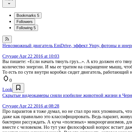
Bookmarks
5
Followers
Following
5
Невозможный двигатель EmDrive, эффект Унру, фотоны и инер
Cryvage
Apr 22 2016 at 10:03
Вы пишете: «Если начать тянуть груз...». А кто должен его тя
количество энергии. И мы ее тратим на сокращение мышц, чтоб
То есть по сути внутри коробки сидит двигатель, работающий 
0
Look
Скрытые видеокамеры сняли изобилие животной жизни в Черн
Cryvage
Apr 22 2016 at 08:28
Про паразитов я тоже думал, но не стал про них упоминать, чт
даже как правильно это классифицировать. Ведь паразит, живу
бактерии рассуждать. А куча «полезных» микроорганизмов, для
вместе с человеком. Но тут уже философский вопрос встает даж