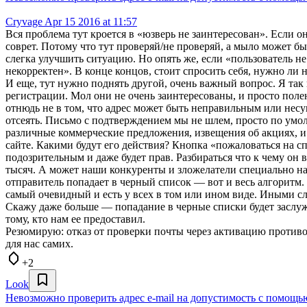
Cryvage
Apr 15 2016 at 11:57
Вся проблема тут кроется в «юзверь не заинтересован». Если он
соврет. Потому что тут проверяй/не проверяй, а мыло может б
слегка улучшить ситуацию. Но опять же, если «пользователь н
некорректен». В конце концов, стоит спросить себя, нужно ли н
И еще, тут нужно поднять другой, очень важный вопрос. Я так
регистрации. Мол они не очень заинтересованы, и просто полен
отнюдь не в том, что адрес может быть неправильным или несу
отсеять. Письмо с подтверждением мы не шлем, просто по умол
различные коммерческие предложения, извещения об акциях, и т
сайте. Какими будут его действия? Кнопка «пожаловаться на спа
подозрительным и даже будет прав. Разбираться что к чему он вр
тысяч. А может наши конкуренты и зложелатели специально на
отправитель попадает в черный список — вот и весь алгоритм.
самый очевидный и есть у всех в том или ином виде. Иными сл
Скажу даже больше — попадание в черные списки будет заслуж
тому, кто нам ее предоставил.
Резюмирую: отказ от проверки почты через активацию противо
для нас самих.
+2
Look
Невозможно проверить адрес e-mail на допустимость с помощ