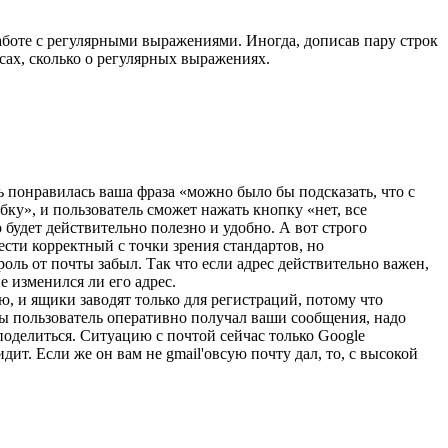
работе с регулярными выражениями. Иногда, дописав пару строк
есах, сколько о регулярных выражениях.
ь понравилась ваша фраза «можно было бы подсказать, что с
бку», и пользователь сможет нажать кнопку «нет, все
 будет действительно полезно и удобно. А вот строго
ести корректный с точки зрения стандартов, но
оль от почты забыл. Так что если адрес действительно важен,
е изменился ли его адрес.
, и ящики заводят только для регистраций, потому что
обы пользователь оперативно получал ваши сообщения, надо
я поделиться. Ситуацию с почтой сейчас только Google
дит. Если же он вам не gmail'овсую почту дал, то, с высокой