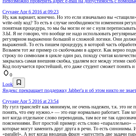
Невозможно проверить адрес e-mail на допустимость с помощ
Cryvage
Apr 6 2016 at 09:23
Ну, как вариант, конечно. Но это если изначально вы «стащили» 
write-only код? То есть в случае необходимости изменения ре
понятная процедура, то мы бы могли ее не с нуля переписывать
З.Ы. Я не говорю, что вообще не надо использовать регулярны
регулярном выражении большой и сложной логики. Они должны
выражений. То есть пишем процедуру, в которой часть обработ
Возьмем тот же пример со скобочками в адресе. Как верно под
строку по символам в цикле один раз, походу считая количес
закрылась самая внешняя скобка, удаляем все между этими ск
Код получается простейший, его даже студент сможет понять и
0
Look
Яндекс прекращает поддержку Jabber'a и об этом никто не знае
Cryvage
Apr 5 2016 at 23:54
Ну гугл транслейт как минимум, не очень надежен, т.к. это не 
понять, что ему нужно.» — это еще нормально работает. Там 
вот когда отдельное слово переводишь, там все не так однозн
пояснениями. Вот простой пример: есть слово «параллельно» — 
которые могут заменить друг друга в речи. То есть синонимы. И
«parallel». А вот когда вводишь фразу «запустить две задачи п