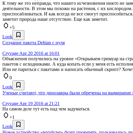
К тому же это неправда, что нашего исчезновения никто не з
деятельности. В этом мы похожи на растения, с их кислородом
приспосабливаться. И как всегда не все смогут приспособиться
заметит природа наше отсутствие. Еще как заметит.
+5
Look
Создание пакета Debian с нуля
Cryvage
Apr 20 2016 at 16:01
Объяснения получились на уровне «Открываем гримуар на страни
пакетов с исходниками. А куда копать если у меня есть испол
Или не париться с пакетами и написать обычный скрипт? Хочется
0
Look
Ученые считают, что динозавры были обречены на вымирание и
Cryvage
Apr 19 2016 at 21:21
На самом деле тут есть над чем задуматься.
+1
Look
Новое устройство «textalyzer» будет проверять, пользовались л