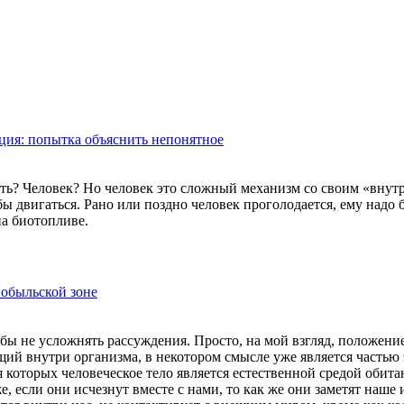
ция: попытка объяснить непонятное
нуть? Человек? Но человек это сложный механизм со своим «внутр
ы двигаться. Рано или поздно человек проголодается, ему надо 
на биотопливе.
обыльской зоне
обы не усложнять рассуждения. Просто, на мой взгляд, положени
щий внутри организма, в некотором смысле уже является частью 
 которых человеческое тело является естественной средой обита
е, если они исчезнут вместе с нами, то как же они заметят наше