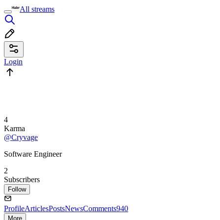
All streams
Login
4
Karma
@Cryvage
Software Engineer
2
Subscribers
Follow
Profile
Articles
Posts
News
Comments
940
More