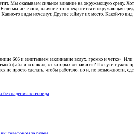
аметит. Мы оказываем сильное влияние на окружающую среду. Хо
. Если мы исчезнем, влияние это прекратится и окружающая сред
. Какие-то виды исчезнут. Другие займут их место. Какой-то ви
це 666 и зачитываем заклинание вслух, громко и четко». Или мо
няемый файл и «сошки», от которых он зависит? По сути нужно 
 не просто сделать, чтобы работало, но и, по возможности, сдел
 без падения астероида
и вы телефоном за рулем