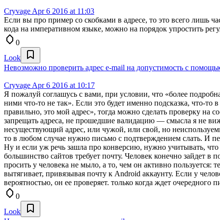
Cryvage
Apr 6 2016 at 11:03
Если вы про пример со скобками в адресе, то это всего лишь ч
кода на императивном языке, можно на порядок упростить регул
0
Look
Невозможно проверить адрес e-mail на допустимость с помощ
Cryvage
Apr 6 2016 at 10:17
Я пожалуй соглашусь с вами, при условии, что «более подробн
ними что-то не так». Если это будет именно подсказка, что-то
правильно, это мой адрес», тогда можно сделать проверку на с
запрещать адреса, не прошедшие валидацию — смысла я не вижу.
несуществующий адрес, или чужой, или свой, но неиспользуемый
то в любом случае нужно письмо с подтверждением слать. И пер
Ну и если уж речь зашла про конверсию, нужно учитывать, что
большинство сайтов требует почту. Человек конечно зайдет в п
просить у человека не мыло, а то, чем он активно пользуется: 
вытягивает, привязывая почту к Android аккаунту. Если у челов
вероятностью, он ее проверяет. только когда ждет очередного 
0
Look