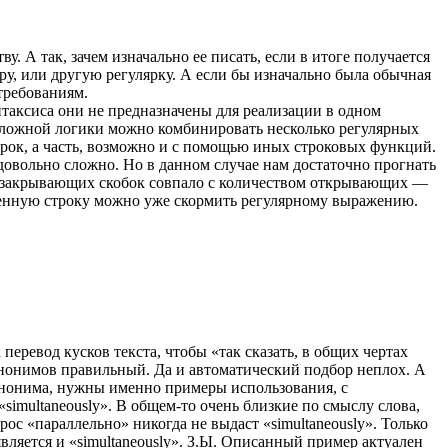
у. А так, зачем изначально ее писать, если в итоге получается
ру, или другую регулярку. А если бы изначально была обычная
 требованиям.
нтаксиса они не предназначены для реализации в одном
сложной логики можно комбинировать несколько регулярных
ярок, а часть, возможно и с помощью иных строковых функций.
 довольно сложно. Но в данном случае нам достаточно прогнать
во закрывающих скобок совпало с количеством открывающих —
ищенную строку можно уже скормить регулярному выражению.
 перевод кусков текста, чтобы «так сказать, в общих чертах
синонимов правильный. Да и автоматический подбор неплох. А
 синонима, нужны именно примеры использования, с
simultaneously». В общем-то очень близкие по смыслу слова,
рос «параллельно» никогда не выдаст «simultaneously». Только
оявляется и «simultaneously». З.Ы. Описанный пример актуален