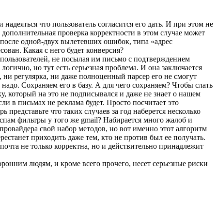
 надеяться что пользователь согласится его дать. И при этом не
 дополнительная проверка корректности в этом случае может
, после одной-двух вылетевших ошибок, типа «адрес
сован. Какая с него будет конверсия?
ы пользователей, не посылая им письмо с подтверждением
логично, но тут есть серьезная проблема. И она заключается
 ни регулярка, ни даже полноценный парсер его не смогут
адо. Сохраняем его в базу. А для чего сохраняем? Чтобы слать
у, который на это не подписывался и даже не знает о нашем
сли в письмах не реклама будет. Просто посчитает это
рь представьте что таких случаев за год наберется несколько
спам фильтры у того же gmail? Набирается много жалоб и
провайдера свой набор методов, но вот именно этот алгоритм
естанет приходить даже тем, кто не против был ее получать.
очта не только корректна, но и действительно принадлежит
ронним людям, и кроме всего прочего, несет серьезные риски