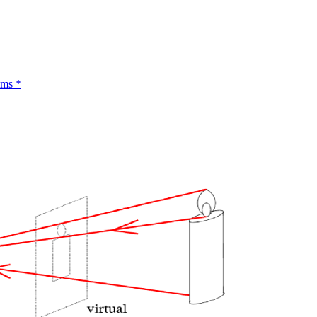
hms
*