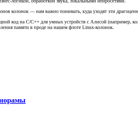
знес‑логикой, обработкой звука, локальными нейросетями.
нов колонок — нам важно понимать, куда уходят эти драгоцен
адной код на C/C++ для умных устройств с Алисой (например, ко
ления памяти в проде на нашем флоте Linux‑колонок.
анорамы