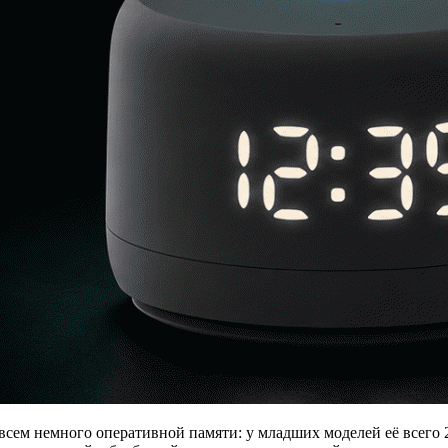
сем немного оперативной памяти: у младших моделей её всего 2