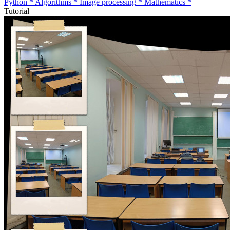
Python
*
Algorithms
*
Image processing
*
Mathematics
*
Tutorial