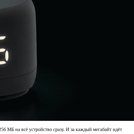
56 МБ на всё устройство сразу. И за каждый мегабайт идёт