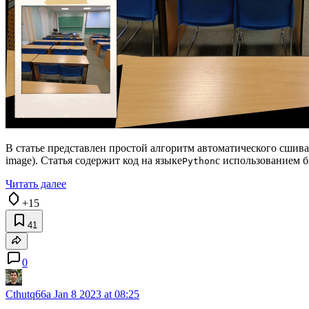
В статье представлен простой алгоритм автоматического сшива
image). Статья содержит код на языке
с использованием 
Python
Читать далее
+15
41
0
Cthutq66a
Jan 8 2023 at 08:25