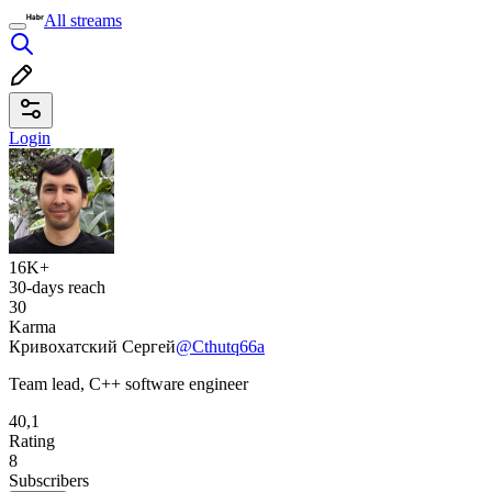
All streams
Login
16K+
30-days reach
30
Karma
Кривохатский Сергей
@Cthutq66a
Team lead, C++ software engineer
40,1
Rating
8
Subscribers