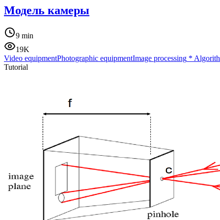
Модель камеры
9 min
19K
Video equipment
Photographic equipment
Image processing
*
Algorit
Tutorial