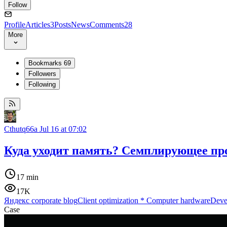
Follow
Profile
Articles
3
Posts
News
Comments
28
More
Bookmarks
69
Followers
Following
Cthutq66a
Jul 16 at 07:02
Куда уходит память? Семплирующее про
17 min
17K
Яндекс corporate blog
Client optimization
*
Computer hardware
Deve
Case