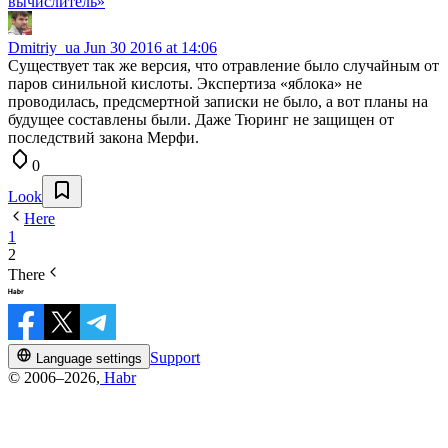
вычислитель»
Dmitriy_ua
Jun 30 2016 at 14:06
Существует так же версия, что отравление было случайным от
паров синильной кислоты. Экспертиза «яблока» не
проводилась, предсмертной записки не было, а вот планы на
будущее составлены были. Даже Тюринг не защищен от
последствий закона Мерфи.
0
Look
Here
1
2
There
Support
Language settings
© 2006–2026,
Habr