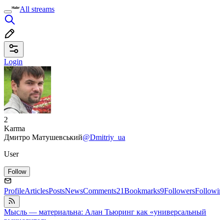
All streams
Login
2
Karma
Дмитро Матушевський
@Dmitriy_ua
User
Follow
Profile
Articles
Posts
News
Comments
21
Bookmarks
9
Followers
Followi
Мысль — материальна: Алан Тьюринг как «универсальный