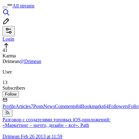
All streams
Login
41
Karma
Drimean
@Drimean
User
13
Subscribers
Follow
Profile
Articles
7
Posts
News
Comments
84
Bookmarks
64
Followers
Foll
Разговор с создателями топовых iOS-приложений:
«Маркетинг – ничто, дизайн – всё». Path
Drimean
Feb 26 2013 at 11:59