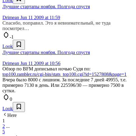
Look
Лучшие стартапы ноября. Полгода спустя
Drimean
Jun 11 2009 at 11:59
Спасибо, поправил. Это я невнимательный, не туда
посмотрел…
-1
Look
Лучшие стартапы ноября. Полгода спустя
Drimean
Jun 11 2009 at 10:56
Обзор по BFM дописывал ночью Судя по:
top100.rambler.ru/cgi-bin/stats_top100.cgi?id=1527808&page=1
Вчера было 8000 с лишним. За последние 7 дней 49955, т.е.
примерно 7130 в день. Или 225596/30 — примерно 7500 в
сутки.
0
Look
Here
1
2
...
5