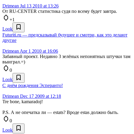
Drimean
Jul 13 2010 at 13:26
От RU-CENTER статистика судя по всему будет завтра.
+1
Look
Futuriti.ru — предсказывай будущее и смотри, как это делают
другие
Drimean
Apr 1 2010 at 16:06
Забавный проект. Недавно 3 зелёных непонятных штучки там
выиграл.=)
0
Look
С днём рождения Эсперанто!
Drimean
Dec 17 2009 at 12:18
Tre bone, kamaradoj!
P.S. А не опечатка ли — estats? Вроде estas должно быть.
0
Look