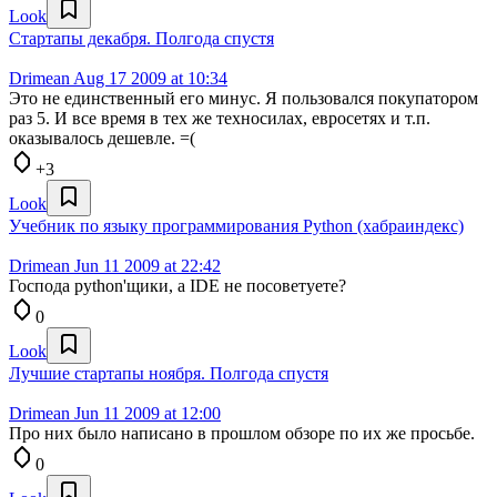
Look
Стартапы декабря. Полгода спустя
Drimean
Aug 17 2009 at 10:34
Это не единственный его минус. Я пользовался покупатором
раз 5. И все время в тех же техносилах, евросетях и т.п.
оказывалось дешевле. =(
+3
Look
Учебник по языку программирования Python (хабраиндекс)
Drimean
Jun 11 2009 at 22:42
Господа python'щики, а IDE не посоветуете?
0
Look
Лучшие стартапы ноября. Полгода спустя
Drimean
Jun 11 2009 at 12:00
Про них было написано в прошлом обзоре по их же просьбе.
0