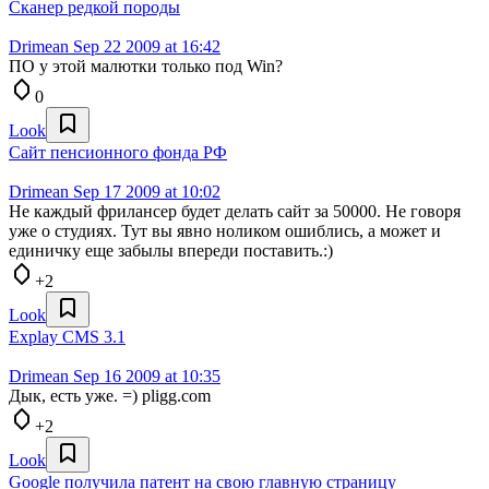
Сканер редкой породы
Drimean
Sep 22 2009 at 16:42
ПО у этой малютки только под Win?
0
Look
Сайт пенсионного фонда РФ
Drimean
Sep 17 2009 at 10:02
Не каждый фрилансер будет делать сайт за 50000. Не говоря
уже о студиях. Тут вы явно ноликом ошиблись, а может и
единичку еще забылы впереди поставить.:)
+2
Look
Explay CMS 3.1
Drimean
Sep 16 2009 at 10:35
Дык, есть уже. =) pligg.com
+2
Look
Google получила патент на свою главную страницу