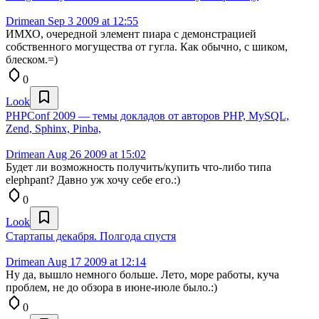
Drimean
Sep 3 2009 at 12:55
ИМХО, очередной элемент пиара с демонстрацией
собственного могущества от гугла. Как обычно, с шиком,
блеском.=)
0
Look
PHPConf 2009 — темы докладов от авторов PHP, MySQL,
Zend, Sphinx, Pinba,
Drimean
Aug 26 2009 at 15:02
Будет ли возможность получить/купить что-либо типа
elephpant? Давно уж хочу себе его.:)
0
Look
Стартапы декабря. Полгода спустя
Drimean
Aug 17 2009 at 12:14
Ну да, вышло немного больше. Лето, море работы, куча
проблем, не до обзора в июне-июле было.:)
0