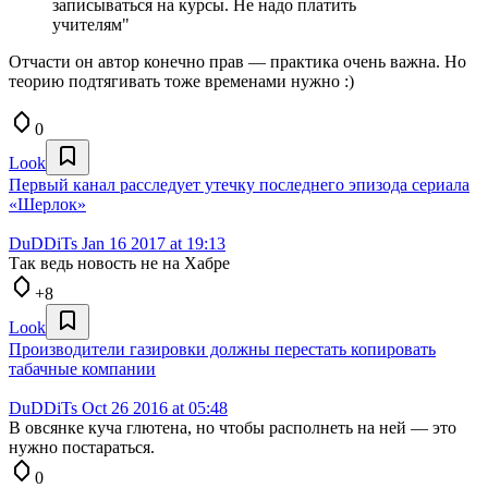
записываться на курсы. Не надо платить
учителям"
Отчасти он автор конечно прав — практика очень важна. Но
теорию подтягивать тоже временами нужно :)
0
Look
Первый канал расследует утечку последнего эпизода сериала
«Шерлок»
DuDDiTs
Jan 16 2017 at 19:13
Так ведь новость не на Хабре
+8
Look
Производители газировки должны перестать копировать
табачные компании
DuDDiTs
Oct 26 2016 at 05:48
В овсянке куча глютена, но чтобы располнеть на ней — это
нужно постараться.
0