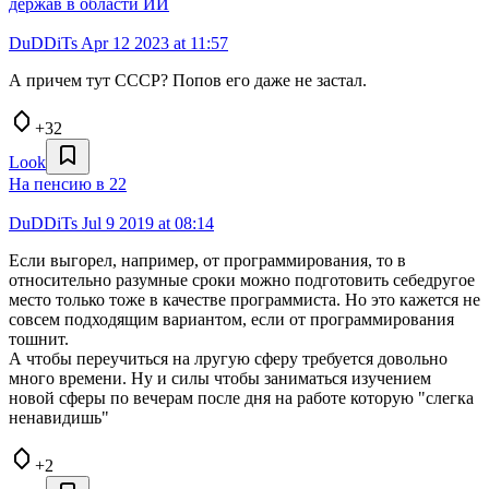
держав в области ИИ
DuDDiTs
Apr 12 2023 at 11:57
А причем тут СССР? Попов его даже не застал.
+32
Look
На пенсию в 22
DuDDiTs
Jul 9 2019 at 08:14
Если выгорел, например, от программирования, то в
относительно разумные сроки можно подготовить себедругое
место только тоже в качестве программиста. Но это кажется не
совсем подходящим вариантом, если от программирования
тошнит.
А чтобы переучиться на лругую сферу требуется довольно
много времени. Ну и силы чтобы заниматься изучением
новой сферы по вечерам после дня на работе которую "слегка
ненавидишь"
+2