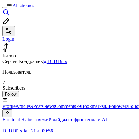
All streams
Login
48
Karma
Сергей Кондрашев
@DuDDiTs
Пользователь
7
Subscribers
Follow
Profile
Articles
9
Posts
News
Comments
79
Bookmarks
83
Followers
Foll
Frontend Status: свежий дайджест фронтенда и AI
DuDDiTs
Jan 21 at 09:56