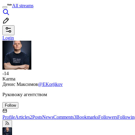
All streams
Login
-14
Karma
Денис Максимов
@EKorjikov
Руковожу агентством
Follow
Profile
Articles
2
Posts
News
Comments
3
Bookmarks
Followers
Followin