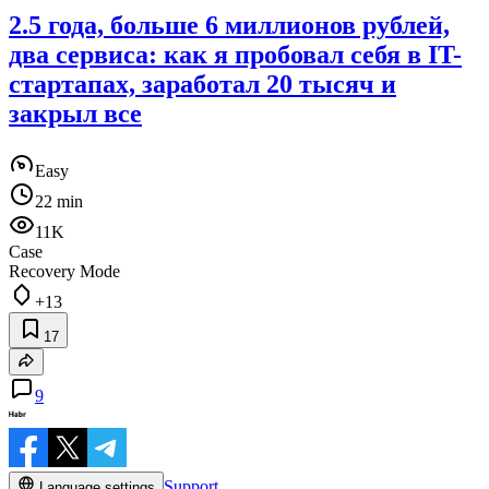
2.5 года, больше 6 миллионов рублей,
два сервиса: как я пробовал себя в IT-
стартапах, заработал 20 тысяч и
закрыл все
Easy
22 min
11K
Case
Recovery Mode
+13
17
9
Support
Language settings