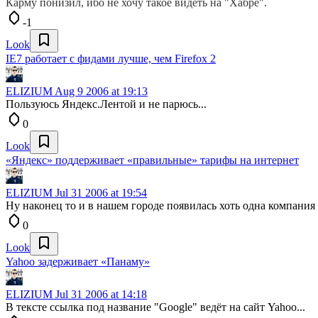
Карму понизил, ибо не хочу такое видеть на "Хабре".
-1
Look
IE7 работает с фидами лучше, чем Firefox 2
ELIZIUM
Aug 9 2006 at 19:13
Пользуюсь Яндекс.Лентой и не парюсь...
0
Look
«Яндекс» поддерживает «правильные» тарифы на интернет
ELIZIUM
Jul 31 2006 at 19:54
Ну наконец то и в нашем городе появилась хоть одна компания
0
Look
Yahoo задерживает «Панаму»
ELIZIUM
Jul 31 2006 at 14:18
В тексте ссылка под название "Google" ведёт на сайт Yahoo...