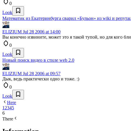
0
Look
Математик из Екатеринбурга сварил «Бульон» из wiki и репута
ELIZIUM
Jul 28 2006 at 14:00
Вы конечно извините, может это я такой тупой, но для кого бл
0
Look
Новый поиск видео в стиле web 2.0
ELIZIUM
Jul 28 2006 at 09:57
Дык, ведь практически одно и тоже. :)
0
Look
Here
1
2
3
4
5
6
There