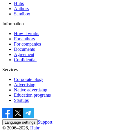
Hubs
Authors
Sandbox
Information
How it works
For authors
For companies
Documents
Agreement
Confidential
Services
Corporate blogs
Advertising
Native advertising
Education programs
Startups
Support
Language settings
© 2006–2026,
Habr