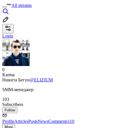
All streams
Login
0
Karma
Никита Бегун
@ELIZIUM
SMM-менеджер
103
Subscribers
Follow
Profile
Articles
Posts
News
Comments
110
More