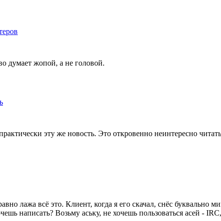
теров
о думает жопой, а не головой.
ь
практически эту же новость. Это откровенно неинтересно читать 
 равно лажа всё это. Клиент, когда я его скачал, снёс буквально 
ешь написать? Возьму аську, не хочешь пользоваться асей - IRC, 