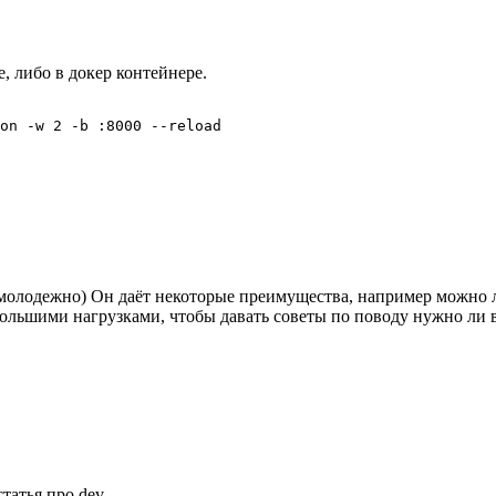
е, либо в докер контейнере.
on -w 2 -b :8000 --reload
о, молодежно) Он даёт некоторые преимущества, например можно
 большими нагрузками, чтобы давать советы по поводу нужно ли 
статья про dev