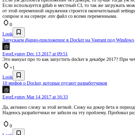
Если используется gitlab и местный CI, то так же загружать мо
от этой переменной окружения строится окончательный settings
compose и на сервере .env файл со всеми переменными.
0
Look
Запускаем django-приложение в Docker на Vagrant под Windows
EgorLyutov
Dec 13 2017 at 09:51
Это мануал про то как запустить docker в декабре 2017? При чем
+1
Look
10 мифов о Docker, которые пугают разработчиков
EgorLyutov
Mar 14 2017 at 16:33
Да, активно слежу за этой веткой. Сижу на докер бета и перио
Надеюсь разработчики не забили на эту проблему. Пробовал ра
0