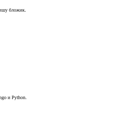
пишу бложик.
ngo и Python.