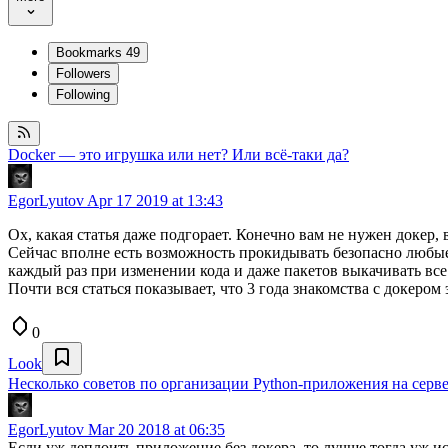
Bookmarks
49
Followers
Following
Docker — это игрушка или нет? Или всё-таки да?
EgorLyutov
Apr 17 2019 at 13:43
Ох, какая статья даже подгорает. Конечно вам не нужен докер
Сейчас вполне есть возможность прокидывать безопасно любые с
каждый раз при изменении кода и даже пакетов выкачивать все
Почти вся статься показывает, что 3 года знакомства с докером э
0
Look
Несколько советов по организации Python-приложения на серв
EgorLyutov
Mar 20 2018 at 06:35
Если уж деплоить приложение без докера, то лучше тогда уж ис