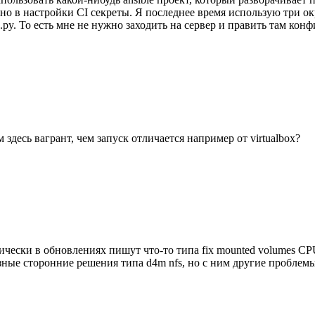
жно в настройки CI секреты. Я последнее время использую три окр
.py. То есть мне не нужно заходить на сервер и править там кон
 здесь вагрант, чем запуск отличается например от virtualbox?
дически в обновлениях пишут что-то типа fix mounted volumes C
зные сторонние решения типа d4m nfs, но с ним другие проблем