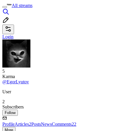
All streams
Login
5
Karma
@EgorLyutov
User
2
Subscribers
Follow
Profile
Articles
2
Posts
News
Comments
22
More