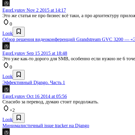
EgorLyutov
Nov 2 2015 at 14:17
Это же статья не про бизнес всё таки, а про архитектуру прило
0
Look
Обзор решения видеоконференций Grandstream GVC 3200 — «Э
EgorLyutov
Sep 15 2015 at 18:48
Это уже как-то дорого для SMB, особенно если нужно не 6 точ
0
Look
Эффективный Django. Часть 1
EgorLyutov
Oct 16 2014 at 05:56
Спасибо за перевод, думаю стоит продолжать.
+2
Look
Минималистичный issue tracker на Django