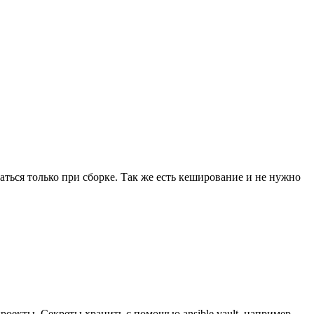
аться только при сборке. Так же есть кеширование и не нужно
проекты. Секреты хранить с помощью ansible vault, например.