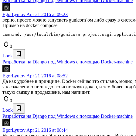
Разработка на Django под Windows с помощью Docker-machine
EgorLyutov
Apr 21 2016 at 09:23
верно, просто можно запускать gunicorn`ом либо сразу в систем
Пример из docker-compose:
command: /usr/local/bin/gunicorn project.wsgi:applicati
0
Look
Разработка на Django под Windows с помощью Docker-machine
EgorLyutov
Apr 21 2016 at 08:52
Да как удобнее в принципе. Docker сейчас это стильно, модн
я к сожалению не так долго использую докер, и тем более под
такую связку в продакшене, нам напишет.
0
Look
Разработка на Django под Windows с помощью Docker-machine
EgorLyutov
Apr 21 2016 at 08:44
Ну да, всё правильно. Я поэтому вопроса и не понял. Всё-таки 