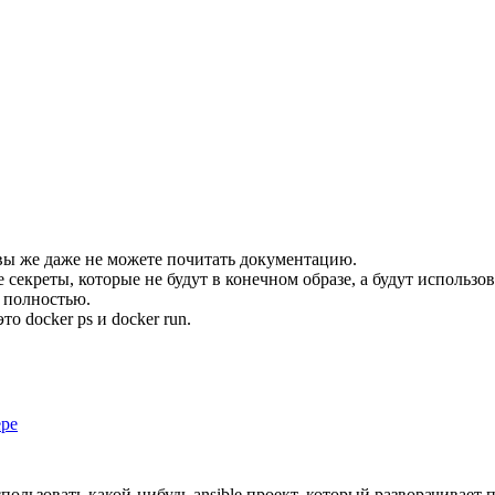
, вы же даже не можете почитать документацию.
екреты, которые не будут в конечном образе, а будут использов
 полностью.
то docker ps и docker run.
ере
пользовать какой-нибудь ansible проект, который разворачивает 