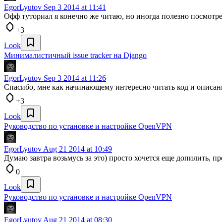
EgorLyutov
Sep 3 2014 at 11:41
Офф туториал я конечно же читаю, но иногда полезно посмотре
+3
Look
Минималистичный issue tracker на Django
EgorLyutov
Sep 3 2014 at 11:26
Спасибо, мне как начинающему интересно читать код и описан
+3
Look
Руководство по установке и настройке OpenVPN
EgorLyutov
Aug 21 2014 at 10:49
Думаю завтра возьмусь за это) просто хочется еще допилить, пр
0
Look
Руководство по установке и настройке OpenVPN
EgorLyutov
Aug 21 2014 at 08:30