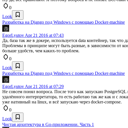
0
Look
Разработка на Django под Windows с помощью Docker-machine
EgorLyutov
Apr 21 2016 at 07:43
Да, база так же в докере, используется data контейнер, так что
Проблемы в принципе могут быть разные, в зависимости от кон
больше удобств, чем каких-то проблем.
0
Look
Разработка на Django под Windows с помощью Docker-machine
EgorLyutov
Apr 21 2016 at 07:29
Не совсем понял вопроса. После того как запускаю PostgreSQL и
удалённого интерпретатора, то есть работаю так же как и с ло
уже нативный на linux, и всё запускаю через docker-compose.
0
Look
Чистая архитектура в Go-приложении. Часть 1