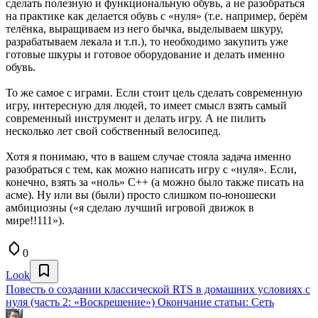
сделать полезную и функциональную обувь, а не разобраться
на практике как делается обувь с «нуля» (т.е. например, берём
телёнка, выращиваем из него бычка, выделываем шкуру,
разрабатываем лекала и т.п.), то необходимо закупить уже
готовые шкуры и готовое оборудование и делать именно
обувь.
То же самое с играми. Если стоит цель сделать современную
игру, интересную для людей, то имеет смысл взять самый
современный инструмент и делать игру. А не пилить
несколько лет свой собственный велосипед.
Хотя я понимаю, что в вашем случае стояла задача именно
разобраться с тем, как можно написать игру с «нуля». Если,
конечно, взять за «ноль» С++ (а можно было также писать на
асме). Ну или вы (были) просто слишком по-юношески
амбициозны («я сделаю лучший игровой движок в
мире!!111»).
0
Look
Повесть о создании классической RTS в домашних условиях с
нуля (часть 2: «Воскрешение») Окончание статьи: Сеть