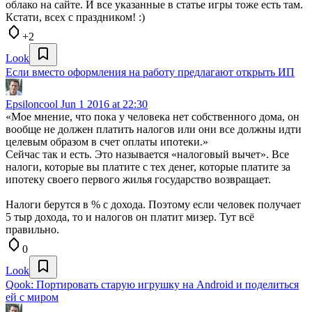
облако на сайте. И все указанные в статье игры тоже есть там.
Кстати, всех с праздником! :)
+2
Look
Если вместо оформления на работу предлагают открыть ИП
Epsiloncool
Jun 1 2016 at 22:30
«Мое мнение, что пока у человека нет собственного дома, он
вообще не должен платить налогов или они все должны идти
целевым образом в счет оплаты ипотеки.»
Сейчас так и есть. Это называется «налоговый вычет». Все
налоги, которые вы платите с тех денег, которые платите за
ипотеку своего первого жилья государство возвращает.
Налоги берутся в % с дохода. Поэтому если человек получает
5 тыр дохода, то и налогов он платит мизер. Тут всё
правильно.
0
Look
Qook: Портировать старую игрушку на Android и поделиться
ей с миром