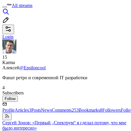
All streams
Login
15
Karma
Алексей
@Epsiloncool
Фанат ретро и современной IT разработки
4
Subscribers
Follow
Profile
Articles
3
Posts
News
Comments
253
Bookmarks
8
Followers
Foll
Сергей Зонов: «Первый „Спектрум“ я сделал потому, что мне
было интересно»