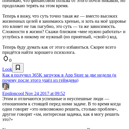
понимаю, что финансовой пользы от этого почти никакой, но
продолжаю терять на этом время.
Теперь я вижу, что суть точно такая же — вместо высоких
жизненных целей я занимаюсь хренью, и хоть на моё здоровье
это влияет не так пагубно, это суть — та же зависимость.
Сложности в жизни? Скажи близким «мне нужно работать» и
углубись в никому не нужный (но приятный, «свой») код.
Теперь буду думать как от этого избавиться. Скорее всего
придётся найти хорошего психолога.
0
Look
Как я получил 365K загрузок в App Store за две недели (и
почему после этого ушёл из геймдева)
Epsiloncool
Nov 24 2017 at 09:52
Этим и отличаются успешные и неуспешные люди —
отношением к стоящей перед ними задаче. В то время когда
одни говорят «это невозможно решить, столько проблем»,
другие говорят «хм, интересная задачка, как я могу решить
это?»