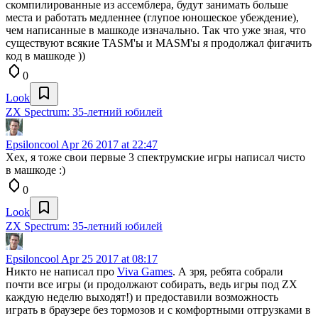
скомпилированные из ассемблера, будут занимать больше
места и работать медленнее (глупое юношеское убеждение),
чем написанные в машкоде изначально. Так что уже зная, что
существуют всякие TASM'ы и MASM'ы я продолжал фигачить
код в машкоде ))
0
Look
ZX Spectrum: 35-летний юбилей
Epsiloncool
Apr 26 2017 at 22:47
Хех, я тоже свои первые 3 спектрумские игры написал чисто
в машкоде :)
0
Look
ZX Spectrum: 35-летний юбилей
Epsiloncool
Apr 25 2017 at 08:17
Никто не написал про
Viva Games
. А зря, ребята собрали
почти все игры (и продолжают собирать, ведь игры под ZX
каждую неделю выходят!) и предоставили возможность
играть в браузере без тормозов и с комфортными отгрузками в