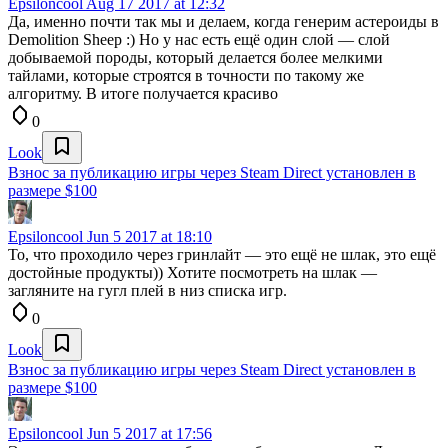
Epsiloncool
Aug 17 2017 at 12:32
Да, именно почти так мы и делаем, когда генерим астероиды в
Demolition Sheep :) Но у нас есть ещё один слой — слой
добываемой породы, который делается более мелкими
тайлами, которые строятся в точности по такому же
алгоритму. В итоге получается красиво
0
Look
Взнос за публикацию игры через Steam Direct установлен в
размере $100
Epsiloncool
Jun 5 2017 at 18:10
То, что проходило через гринлайт — это ещё не шлак, это ещё
достойные продукты)) Хотите посмотреть на шлак —
загляните на гугл плей в низ списка игр.
0
Look
Взнос за публикацию игры через Steam Direct установлен в
размере $100
Epsiloncool
Jun 5 2017 at 17:56