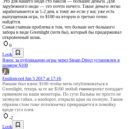
Это для нашего инди сто баксов — большие деньги. Для
зарубежного инди — это почти ничего. Такие деньги легко
зарабатываются за 1-2 дня, к тому же если у вас уже есть
выпущенная игра, то $100 на вторую и третью точно
найдётся.
Самая главная проблема в том, что больше нет большого
забора в виде Greenlight (хотя бы), который бы придерживал
откровенный шлак.
0
Look
Взнос за публикацию игры через Steam Direct установлен в
размере $100
Epsiloncool
Jun 5 2017 at 17:16
Раньше был взнос $100 чтобы мочь опубликоваться в
Greenlight, теперь за те же $100 любой
говно
проект попадает
прямиком на ваши мониторы. По сути Вальвы не просто не
затянули гайки, а наоборот, открыли кран на полную. Таким
образом стим тоже потихонечку превращается в помойку
вроде гугл плея.
-2
Look