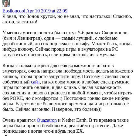
Epsiloncool
Apr 10 2019 at 22:09
Я знал, что Зонов крутой, но не знал, что настолько! Спасибо,
автор, за статью!
У меня самого в юности было штук 5-6 разных Скорпионов
(был и Ленинград), один — самый лучший, с любовью
доработанный, до сих пор лежит в шкафу. Может быть, когда-
нибудь включу. Сейчас проще игры в эмуляторах на PC
запустить и погонять, если прям ностальгия замучала.
Когда я только открыл для себя возможность играть в
эмуляторах, очень напрягала необходимость делать множество
кликов, чтобы просто запустить игру. Поэтому я сделал свой
собственный
сайт
, на котором можно в любые спектрумские
игры погонять онлайн, в два клика. Сделал возможность
сохранения игрового процесса в любой момент, чтобы играть
без POKE, но с комфортом :) Постоянно гоняю какие-нибудь
игры. В детстве не было много времени, да и игр столько не
было. Сейчас нагоняю. Наверное, это болезнь))
Очень нравится
Quazatron
и Nether Earth. В те времена такие
игры были просто бомбовыми, реалтайм стратегии. Даже
пописываю иногда что-нибудь под ZX.