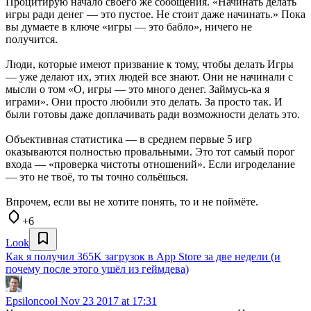
Процитирую начало своего же сообщения. «Начинать делать
игры ради денег — это пустое. Не стоит даже начинать.» Пока
вы думаете в ключе «игры — это бабло», ничего не
получится.
Люди, которые имеют призвание к тому, чтобы делать Игры
— уже делают их, этих людей все знают. Они не начинали с
мысли о том «О, игры — это много денег. Займусь-ка я
играми». Они просто любили это делать. За просто так. И
были готовы даже доплачивать ради возможности делать это.
Объективная статистика — в среднем первые 5 игр
оказываются полностью провальными. Это тот самый порог
входа — «проверка чистоты отношений». Если игроделание
— это не твоё, то ты точно сольёшься.
Впрочем, если вы не хотите понять, то и не поймёте.
+6
Look
Как я получил 365K загрузок в App Store за две недели (и
почему после этого ушёл из геймдева)
Epsiloncool
Nov 23 2017 at 17:31