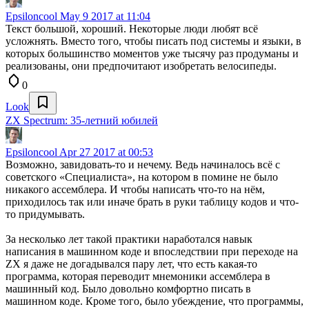
Epsiloncool
May 9 2017 at 11:04
Текст большой, хороший. Некоторые люди любят всё
усложнять. Вместо того, чтобы писать под системы и языки, в
которых большинство моментов уже тысячу раз продуманы и
реализованы, они предпочитают изобретать велосипеды.
0
Look
ZX Spectrum: 35-летний юбилей
Epsiloncool
Apr 27 2017 at 00:53
Возможно, завидовать-то и нечему. Ведь начиналось всё с
советского «Специалиста», на котором в помине не было
никакого ассемблера. И чтобы написать что-то на нём,
приходилось так или иначе брать в руки таблицу кодов и что-
то придумывать.
За несколько лет такой практики наработался навык
написания в машинном коде и впоследствии при переходе на
ZX я даже не догадывался пару лет, что есть какая-то
программа, которая переводит мнемоники ассемблера в
машинный код. Было довольно комфортно писать в
машинном коде. Кроме того, было убеждение, что программы,