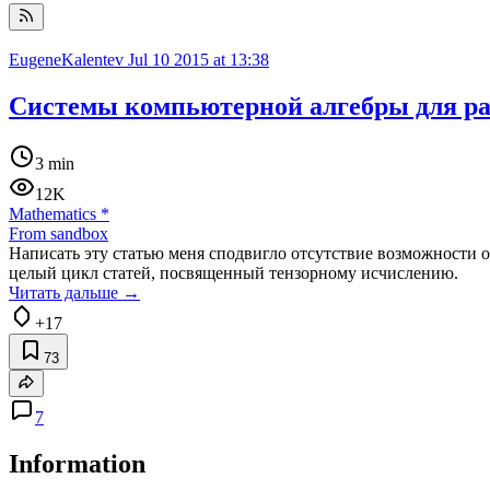
EugeneKalentev
Jul 10 2015 at 13:38
Системы компьютерной алгебры для ра
3 min
12K
Mathematics
*
From sandbox
Написать эту статью меня сподвигло отсутствие возможности ос
целый цикл статей, посвященный тензорному исчислению.
Читать дальше →
+17
73
7
Information