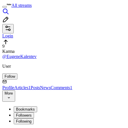
All streams
Login
9
Karma
@EugeneKalentev
User
Follow
Profile
Articles
1
Posts
News
Comments
1
More
Bookmarks
Followers
Following