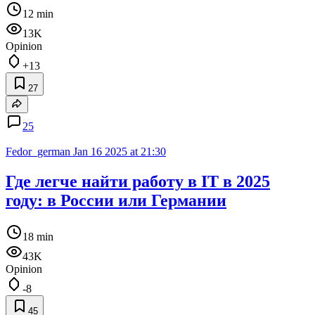
12 min
13K
Opinion
+13
27
25
Fedor_german
Jan 16 2025 at 21:30
Где легче найти работу в IT в 2025
году: в России или Германии
18 min
43K
Opinion
-8
45