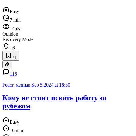
Easy
7 min
146K
Opinion
Recovery Mode
+6
71
116
Fedor_german
Sep 5 2024 at 18:30
Кому не стоит искать работу за
рубежом
Easy
16 min