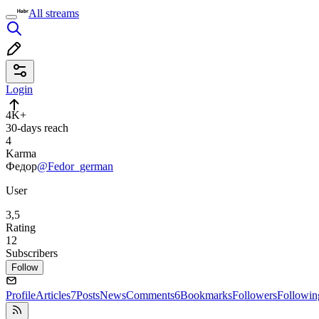
All streams
Login
4K+
30-days reach
4
Karma
Федор
@Fedor_german
User
3,5
Rating
12
Subscribers
Follow
Profile
Articles
7
Posts
News
Comments
6
Bookmarks
Followers
Followin