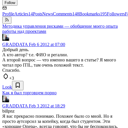
Follow
Profile
Articles
14
Posts
News
Comments
148
Bookmarks
195
Followers
F
Методика управления рисками — обобщение моего опыта
работы над проектами
GRADDATA
Feb 6 2012 at 07:00
Добрый день.
А кто автор? т.е. ФИО и регалии.
А второй вопрос — что именно вашего в статье? Я много
читал про ITIL, там очень похожий текст.
Спасибо.
+3
Look
Как я был торговцем порно
GRADDATA
Feb 3 2012 at 18:29
billpnz
Я вас прекрасно понимаю. Похожее было со мной. Но я
просто аутсорсил за копейку, когда был студентом. Эти
«хорошие Опера», всегда говорят, что бы не беспокоились.