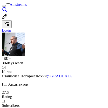
All streams
Login
16K+
30-days reach
14
Karma
Станислав Погоржельский
@GRADDATA
ИТ Архитектор
27,6
Rating
11
Subscribers