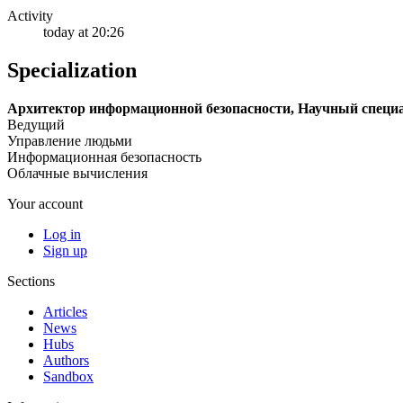
Activity
today at 20:26
Specialization
Архитектор информационной безопасности, Научный специа
Ведущий
Управление людьми
Информационная безопасность
Облачные вычисления
Your account
Log in
Sign up
Sections
Articles
News
Hubs
Authors
Sandbox