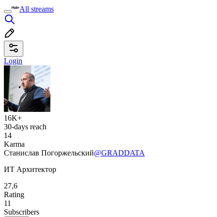
All streams
Login
16K+
30-days reach
14
Karma
Станислав Погоржельский
@GRADDATA
ИТ Архитектор
27,6
Rating
11
Subscribers