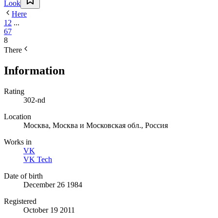
Look
Here
1
2
...
6
7
8
There
Information
Rating
302-nd
Location
Москва, Москва и Московская обл., Россия
Works in
VK
VK Tech
Date of birth
December 26 1984
Registered
October 19 2011