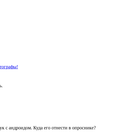
отографы!
ь.
ук с андроидом. Куда его отнести в опроснике?