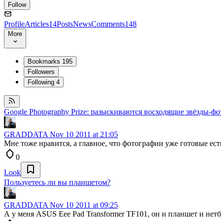
Follow
Profile
Articles
14
Posts
News
Comments
148
More
Bookmarks
195
Followers
Following
4
Google Photography Prize: разыскиваются восходящие звёзды-ф
GRADDATA
Nov 10 2011 at 21:05
Мне тоже нравится, а главное, что фотографии уже готовые ест
0
Look
Пользуетесь ли вы планшетом?
GRADDATA
Nov 10 2011 at 09:25
А у меня ASUS Eee Pad Transformer TF101, он и планшет и нетб