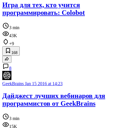
Игра для тех, кто учится
программировать: Colobot
3 min
43K
+9
168
8
GeekBrains
Jan 15 2016 at 14:23
Дайджест лучших вебинаров для
программистов от GeekBrains
3 min
15K