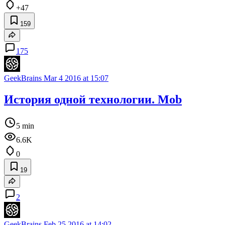
+47
159
175
GeekBrains
Mar 4 2016 at 15:07
История одной технологии. Mob
5 min
6.6K
0
19
2
GeekBrains
Feb 25 2016 at 14:02