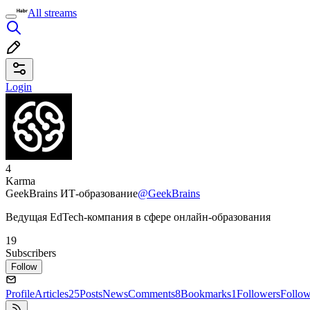
All streams
Login
4
Karma
GeekBrains ИТ-образование
@GeekBrains
Ведущая EdTech-компания в сфере онлайн-образования
19
Subscribers
Follow
Profile
Articles
25
Posts
News
Comments
8
Bookmarks
1
Followers
Follo