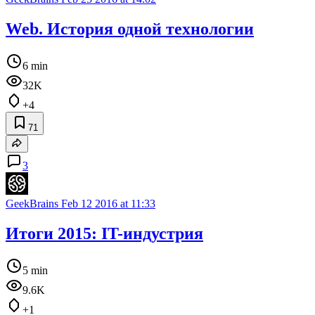
Web. История одной технологии
6 min
32K
+4
71
3
GeekBrains
Feb 12 2016 at 11:33
Итоги 2015: IT-индустрия
5 min
9.6K
+1