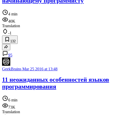
начинающему программисту
4 min
40K
Translation
-1
132
95
GeekBrains
Mar 25 2016 at 13:48
11 неожиданных особенностей языков
программирования
6 min
73K
Translation