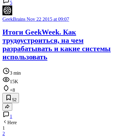
5
GeekBrains
Nov 22 2015 at 09:07
Итоги GeekWeek. Как
трудоустроиться, на чем
разрабатывать и какие системы
использовать
3 min
15K
+8
52
1
Here
1
2