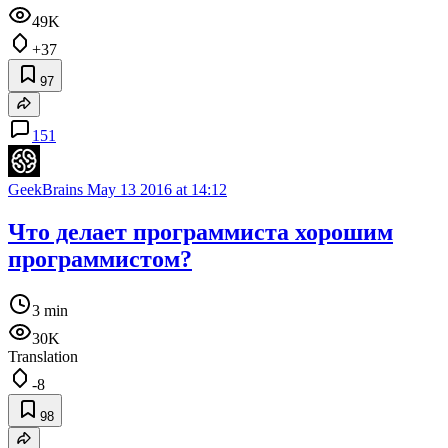
49K
+37
97
151
GeekBrains
May 13 2016 at 14:12
Что делает программиста хорошим
программистом?
3 min
30K
Translation
-8
98