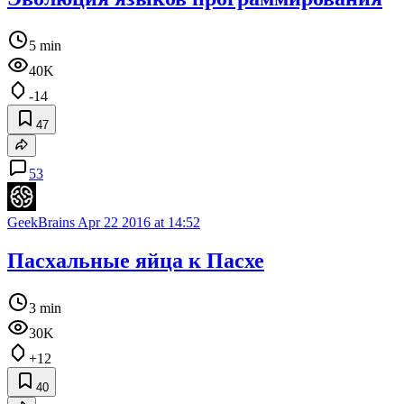
5 min
40K
-14
47
53
GeekBrains
Apr 22 2016 at 14:52
Пасхальные яйца к Пасхе
3 min
30K
+12
40