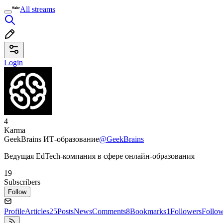
All streams
Login
4
Karma
GeekBrains ИТ-образование
@GeekBrains
Ведущая EdTech-компания в сфере онлайн-образования
19
Subscribers
Follow
Profile
Articles
25
Posts
News
Comments
8
Bookmarks
1
Followers
Follo