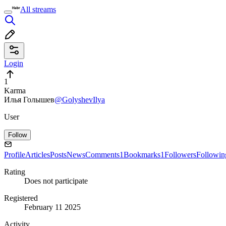
All streams
Login
1
Karma
Илья Голышев
@GolyshevIlya
User
Follow
Profile
Articles
Posts
News
Comments
1
Bookmarks
1
Followers
Followin
Rating
Does not participate
Registered
February 11 2025
Activity