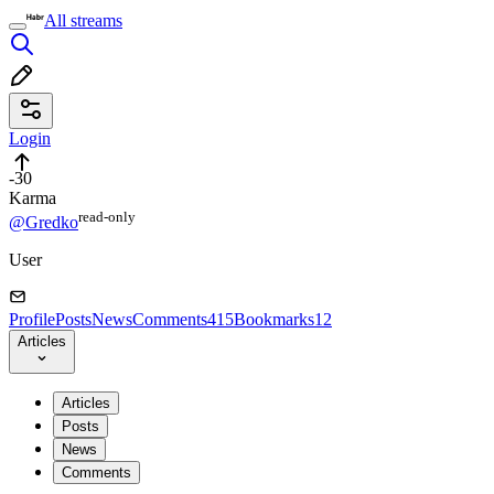
All streams
Login
-30
Karma
read⁠-⁠only
@Gredko
User
Profile
Posts
News
Comments
415
Bookmarks
12
Articles
Articles
Posts
News
Comments