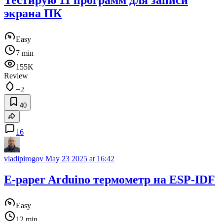
Тестирую 11 программ для записи
экрана ПК
Easy
7 min
155K
Review
+2
40
16
vladipirogov
May 23 2025 at 16:42
E-paper Arduino термометр на ESP-IDF
Easy
12 min