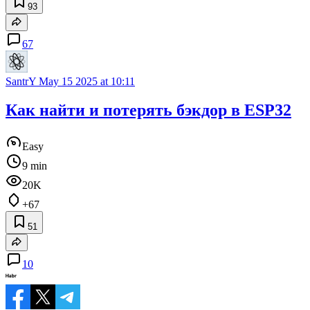
93
67
SantrY
May 15 2025 at 10:11
Как найти и потерять бэкдор в ESP32
Easy
9 min
20K
+67
51
10