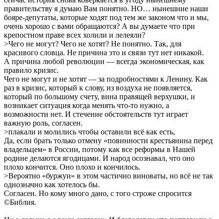
правительству я думаю Вам понятно. НО… нынешние наши
бояре-депутаты, которые ходят под тем же законом что и мы,
очень хорошо с вами обращаются? А вы думаете что при
крепостном праве всех холили и лелеяли?
>Чего не могут? Чего не хотят? Не понятно. Так, для
красивого словца. Не причина это и связи тут нет никакой.
А причина любой революции — всегда экономическая, как
правило кризис.
Чего не могут и не хотят — за подробностями к Ленину. Как
раз в кризис, который к слову, из воздуха не появляется,
который по большому счету, вина правящей верхушки, и
возникает ситуация когда менять что-то нужно, а
возможности нет. И стечение обстоятельств тут играет
важную роль, согласен.
>плакали и молились чтобы оставили всё как есть,
Да, если брать только отмену «повинности крестьянина перед
владельцем» в России, потому как все реформы в Нашей
родине делаются ягодицами. И народ осознавал, что оно
плохо кончится. Оно плохо и кончилось.
>Вероятно «буржуи» в этом частично виноваты, но всё не так
однозначно как хотелось бы.
Согласен. Но кому много дано, с того строже спросится
©Библия.