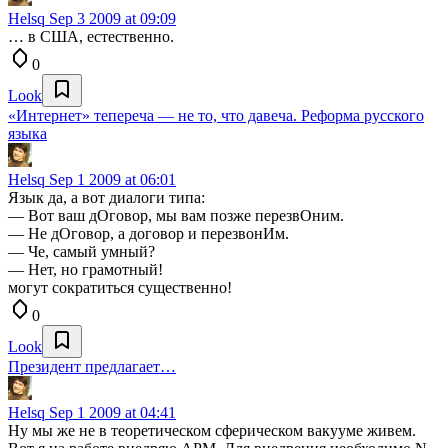
Helsq
Sep 3 2009 at 09:09
… в США, естественно.
0
Look
«Интернет» тепереча — не то, что давеча. Реформа русского
языка
Helsq
Sep 1 2009 at 06:01
Язык да, а вот диалоги типа:
— Вот ваш дОговор, мы вам позже перезвОним.
— Не дОговор, а договор и перезвонИм.
— Че, самый умный?
— Нет, но грамотный!
могут сократиться существенно!
0
Look
Президент предлагает…
Helsq
Sep 1 2009 at 04:41
Ну мы же не в теоретическом сферическом вакууме живем.