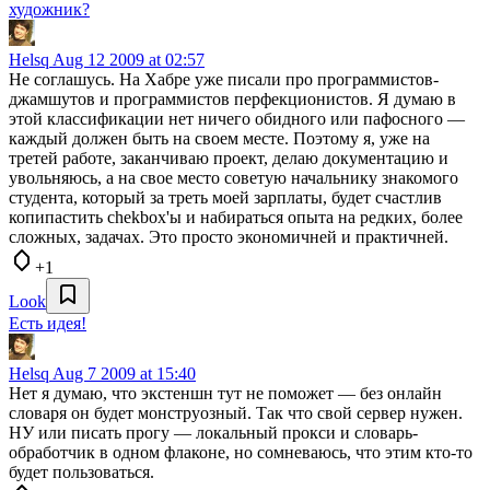
художник?
Helsq
Aug 12 2009 at 02:57
Не соглашусь. На Хабре уже писали про программистов-
джамшутов и программистов перфекционистов. Я думаю в
этой классификации нет ничего обидного или пафосного —
каждый должен быть на своем месте. Поэтому я, уже на
третей работе, заканчиваю проект, делаю документацию и
увольняюсь, а на свое место советую начальнику знакомого
студента, который за треть моей зарплаты, будет счастлив
копипастить chekbox'ы и набираться опыта на редких, более
сложных, задачах. Это просто экономичней и практичней.
+1
Look
Есть идея!
Helsq
Aug 7 2009 at 15:40
Нет я думаю, что экстеншн тут не поможет — без онлайн
словаря он будет монструозный. Так что свой сервер нужен.
НУ или писать прогу — локальный прокси и словарь-
обработчик в одном флаконе, но сомневаюсь, что этим кто-то
будет пользоваться.