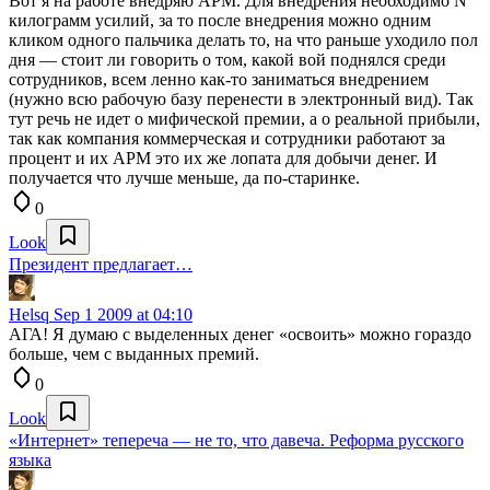
Вот я на работе внедряю АРМ. Для внедрения необходимо N
килограмм усилий, за то после внедрения можно одним
кликом одного пальчика делать то, на что раньше уходило пол
дня — стоит ли говорить о том, какой вой поднялся среди
сотрудников, всем ленно как-то заниматься внедрением
(нужно всю рабочую базу перенести в электронный вид). Так
тут речь не идет о мифической премии, а о реальной прибыли,
так как компания коммерческая и сотрудники работают за
процент и их АРМ это их же лопата для добычи денег. И
получается что лучше меньше, да по-старинке.
0
Look
Президент предлагает…
Helsq
Sep 1 2009 at 04:10
АГА! Я думаю с выделенных денег «освоить» можно гораздо
больше, чем с выданных премий.
0
Look
«Интернет» тепереча — не то, что давеча. Реформа русского
языка