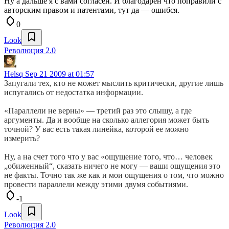
Ну а дальше я с вами согласен. И благодарен что поправили с
авторским правом и патентами, тут да — ошибся.
0
Look
Революция 2.0
Helsq
Sep 21 2009 at 01:57
Запугали тех, кто не может мыслить критически, другие лишь
испугались от недостатка информации.
«Параллели не верны» — третий раз это слышу, а где
аргументы. Да и вообще на сколько аллегория может быть
точной? У вас есть такая линейка, которой ее можно
измерить?
Ну, а на счет того что у вас «ощущение того, что… человек
„обиженный“, сказать ничего не могу — ваши ощущения это
не факты. Точно так же как и мои ощущения о том, что можно
провести параллели между этими двумя событиями.
-1
Look
Революция 2.0