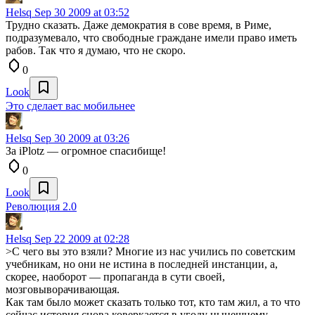
Helsq
Sep 30 2009 at 03:52
Трудно сказать. Даже демократия в сове время, в Риме,
подразумевало, что свободные граждане имели право иметь
рабов. Так что я думаю, что не скоро.
0
Look
Это сделает вас мобильнее
Helsq
Sep 30 2009 at 03:26
За iPlotz — огромное спасибище!
0
Look
Революция 2.0
Helsq
Sep 22 2009 at 02:28
>С чего вы это взяли? Многие из нас учились по советским
учебникам, но они не истина в последней инстанции, а,
скорее, наоборот — пропаганда в сути своей,
мозговыворачивающая.
Как там было может сказать только тот, кто там жил, а то что
сейчас история снова коверкается в угоду нынешнему