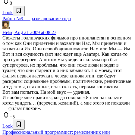
0
Look
Район №9 — разочарование года
Helsq
Aug 21 2009 at 08:27
Сюжеты голливудских фильмов про инопланетян в основном
о том как Они прилетели и захватили Нас, Мы прилетели и
захватили Их, Они осовободили/помогли Нам или Мы — Им.
Вот и вся скудность (вот нас ждет еще Аватар). Как когда-то
про супергероев. А потом мы увидели фильмы про быт
супергероев, их проблемы, что они тоже люди и ходят в
туалет, что они стареют и о них забывают. По моему, этот
фильм первая ласточка в череде кинокартин, где будут
раскрыты социальные проблемы, политические, религиозные
и т.д. темы, связанные, с так сказать, первым контактом.
Вот вам попытка. На мой вкус — удачная.
И вообще мне нравится, когда говорят «Я шел на фильм и
хотел увидеть… (перечень желаний), а мне этого не показали
— фильм плохой».
+5
Look
Профессиональный программист: ремесленник или