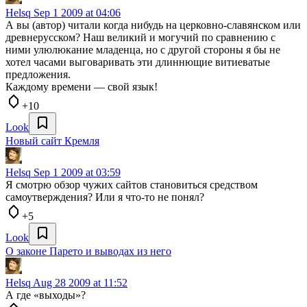
Helsq
Sep 1 2009 at 04:06
А вы (автор) читали когда нибудь на церковно-славянском или
древнерусском? Наш великий и могучий по сравнению с
ними улюлюкание младенца, но с другой стороны я бы не
хотел часами выговаривать эти длиннющие витиеватые
предложения.
Каждому времени — свой язык!
+10
Look
Новый сайт Кремля
Helsq
Sep 1 2009 at 03:59
Я смотрю обзор чужих сайтов становиться средством
самоутверждения? Или я что-то не понял?
+5
Look
О законе Парето и выводах из него
Helsq
Aug 28 2009 at 11:52
А где «выходы»?