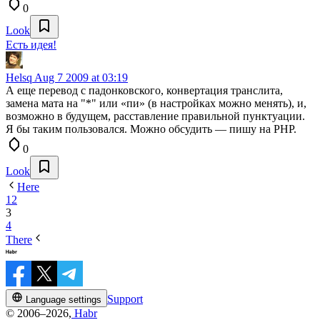
0
Look
Есть идея!
Helsq
Aug 7 2009 at 03:19
А еще перевод с падонковского, конвертация транслита,
замена мата на "*" или «пи» (в настройках можно менять), и,
возможно в будущем, расставление правильной пунктуации.
Я бы таким пользовался. Можно обсудить — пишу на PHP.
0
Look
Here
1
2
3
4
There
Support
Language settings
© 2006–2026,
Habr