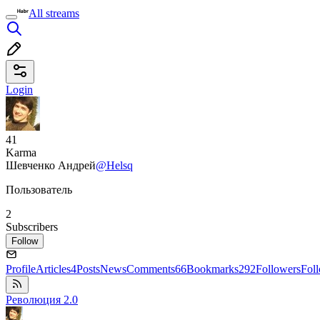
All streams
Login
41
Karma
Шевченко Андрей
@Helsq
Пользователь
2
Subscribers
Follow
Profile
Articles
4
Posts
News
Comments
66
Bookmarks
292
Followers
Fol
Революция 2.0