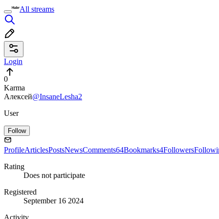
All streams
Login
0
Karma
Алексей
@InsaneLesha2
User
Follow
Profile
Articles
Posts
News
Comments
64
Bookmarks
4
Followers
Followi
Rating
Does not participate
Registered
September 16 2024
Activity