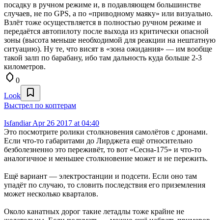
посадку в ручном режиме и, в подавляющем большинстве
случаев, не по GPS, а по «приводному маяку» или визуально.
Взлёт тоже осуществляется в полностью ручном режиме и
передаётся автопилоту после выхода из критически опасной
зоны (высота меньше необходимой для реакции на нештатную
ситуацию). Ну те, что висят в «зона ожидания» — им вообще
такой залп по барабану, ибо там дальность куда больше 2-3
километров.
0
Look
Выстрел по коптерам
Isfandiar
Apr 26 2017 at 04:40
Это посмотрите ролики столкновения самолётов с дронами.
Если что-то габаритами до Лирджета ещё относительно
безболезненно это переживёт, то вот «Сесна-175» и что-то
аналогичное и меньшее столкновение может и не пережить.
Ещё вариант — электростанции и подсети. Если оно там
упадёт по случаю, то словить последствия его приземления
может несколько кварталов.
Около канатных дорог такие летадлы тоже крайне не