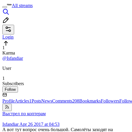
All streams
Login
1
Karma
@Isfandiar
User
1
Subscribers
Follow
Profile
Articles
1
Posts
News
Comments
208
Bookmarks
Followers
Follo
Выстрел по коптерам
Isfandiar
Apr 26 2017 at 04:53
А вот тут вопрос очень большой. Самолёты заходят на