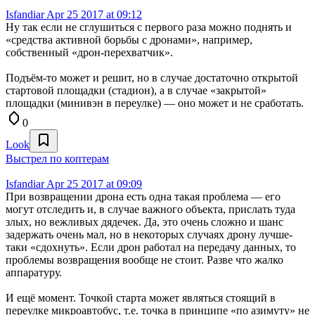
Isfandiar
Apr 25 2017 at 09:12
Ну так если не сглушиться с первого раза можно поднять и
«средства активной борьбы с дронами», например,
собственный «дрон-перехватчик».
Подъём-то может и решит, но в случае достаточно открытой
стартовой площадки (стадион), а в случае «закрытой»
площадки (минивэн в переулке) — оно может и не сработать.
0
Look
Выстрел по коптерам
Isfandiar
Apr 25 2017 at 09:09
При возвращении дрона есть одна такая проблема — его
могут отследить и, в случае важного объекта, прислать туда
злых, но вежливых дядечек. Да, это очень сложно и шанс
задержать очень мал, но в некоторых случаях дрону лучше-
таки «сдохнуть». Если дрон работал на передачу данных, то
проблемы возвращения вообще не стоит. Разве что жалко
аппаратуру.
И ещё момент. Точкой старта может являться стоящий в
переулке микроавтобус, т.е. точка в принципе «по азимуту» не