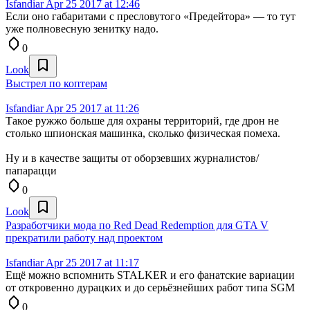
Isfandiar
Apr 25 2017 at 12:46
Если оно габаритами с пресловутого «Предейтора» — то тут
уже полновесную зенитку надо.
0
Look
Выстрел по коптерам
Isfandiar
Apr 25 2017 at 11:26
Такое ружжо больше для охраны территорий, где дрон не
столько шпионская машинка, сколько физическая помеха.
Ну и в качестве защиты от оборзевших журналистов/
папарацци
0
Look
Разработчики мода по Red Dead Redemption для GTA V
прекратили работу над проектом
Isfandiar
Apr 25 2017 at 11:17
Ещё можно вспомнить STALKER и его фанатские вариации
от откровенно дурацких и до серьёзнейших работ типа SGM
0