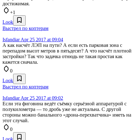
достижимая.
+1
Look
Выстрел по коптерам
Isfandiar
Apr 25 2017 at 09:04
А как насчёт ЛЭП на пути? А если есть парковая зона с
перепадом высот метров в пятьдесят? А что насчёт плотной
застройки? Так что задачка отнюдь не такая простая как
кажется сначала.
0
Look
Выстрел по коптерам
Isfandiar
Apr 25 2017 at 09:02
Если эта фиговина ведёт съёмку серьёзной аппаратурой с
полукилометра — то дробь уже не актуальна. С другой
стороны можно банального «дрона-перехватчика» иметь на
этот случай.
0
Look