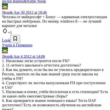
ридер Barnes&Noble Nook
JIesnik
Apr 30 2012 at 18:46
Читалка от майкрософт + Бонус — карманная электростанция
на быстрых нейтронах. По моему, windows 8 — не лучший
вариант для читалки
+1
Look
Учеба в Германии
JIesnik
Apr 4 2012 at 14:06
1. Насколько легко устроится после FH?
2. 11-летнего школьного аттестата достаточно?
3. Как вы думаете, если бы вы не учились предварительно в
России, хватило ли бы вам знаний сразу после школы на
учёбы в FH?
4. Существуют ли льготы выпускникам FH при поступлении
в Uni?
5. Насколько я понял, учёба бесплатная и есть стипендия? Есть
ли какие-либо ежесеместровые сборы?
6. Как проверяется знание немецкого языка? Теста DAF
достаточно? Есть ли возможность обучения на английском
языке?