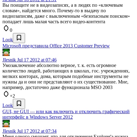
Вы поищите не в видеозаписях, а в людях по «ключевым
словам», найдется много. Почему-то в выдачу по
видиозаписям, даже с выключенным «безопасным поиском»
попадает лишь малая часть всего видео-контента
0
Look
Microsoft представила Office 2013 Customer Preview
JIesnik
Jul 17 2012 at 07:46
Умозаключение абсолютно верное, т. к. есть огромное
количество людей, работающих в школах, гос. учреждениях,
мелких конторах, дома, которым подобные инструменты не
нужны да и они не представляют о их существование. Мне,
например, достаточно даже функционала MSO 2003
+2
Look
GUI, не GUI — или как включить и отключить графический
интерфейс в Windows Server 2012
JIesnik
Jul 17 2012 at 07:34
Меня одного смущает, что для отключения Explorer'а нужна