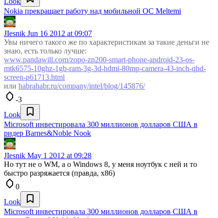
Look
Nokia прекращает работу над мобильной ОС Meltemi
JIesnik
Jun 16 2012 at 09:07
Увы ничего такого же по характеристикам за такие деньги не
знаю, есть только лучше:
www.pandawill.com/zopo-zp200-smart-phone-android-23-os-
mtk6575-10ghz-1gb-ram-3g-3d-hdmi-80mp-camera-43-inch-qhd-
screen-p61713.html
или
habrahabr.ru/company/intel/blog/145876/
-3
Look
Microsoft инвестировала 300 миллионов долларов США в
ридер Barnes&Noble Nook
JIesnik
May 1 2012 at 09:28
Но тут не о WM, а о Windows 8, у меня ноутбук с ней и то
быстро разряжается (правда, x86)
0
Look
Microsoft инвестировала 300 миллионов долларов США в