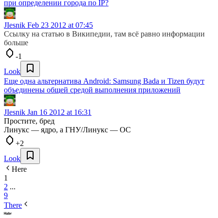
при определении города по IP?
JIesnik
Feb 23 2012 at 07:45
Ссылку на статью в Википедии, там всё равно информации
больше
-1
Look
Еще одна альтернатива Android: Samsung Bada и Tizen будут
объединены общей средой выполнения приложений
JIesnik
Jan 16 2012 at 16:31
Простите, бред
Линукс — ядро, а ГНУ/Линукс — ОС
+2
Look
Here
1
2
...
9
There