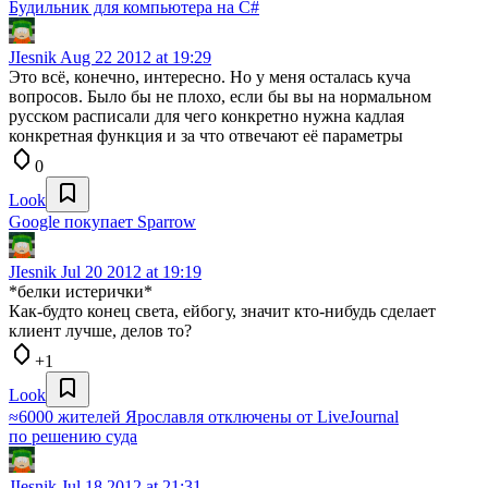
Будильник для компьютера на C#
JIesnik
Aug 22 2012 at 19:29
Это всё, конечно, интересно. Но у меня осталась куча
вопросов. Было бы не плохо, если бы вы на нормальном
русском расписали для чего конкретно нужна кадлая
конкретная функция и за что отвечают её параметры
0
Look
Google покупает Sparrow
JIesnik
Jul 20 2012 at 19:19
*белки истерички*
Как-будто конец света, ейбогу, значит кто-нибудь сделает
клиент лучше, делов то?
+1
Look
≈6000 жителей Ярославля отключены от LiveJournal
по решению суда
JIesnik
Jul 18 2012 at 21:31