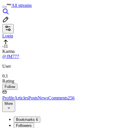
All streams
Login
-11
Karma
@JM777
User
0,1
Rating
Follow
Profile
Articles
Posts
News
Comments
256
More
Bookmarks
6
Followers