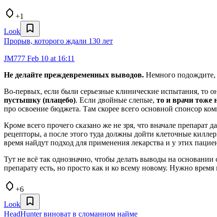
+1
Look
Прорыв, которого ждали 130 лет
JM777
Feb 10 at 16:11
Не делайте преждевременных выводов.
Немного подождите, а
Во-первых, если были серьезные клинические испытания, то 
пустышку (плацебо)
. Если двойные слепые,
то и врачи тоже 
про освоение бюджета. Там скорее всего основной спонсор комм
Кроме всего прочего сказано же не зря, что вначале препарат
рецепторы, а после этого туда должны дойти клеточные киллер
время найдут подход для применения лекарства и у этих пациен
Тут не всё так однозначно, чтобы делать выводы на основании 
препарату есть, но просто как и ко всему новому. Нужно время
+6
Look
HeadHunter виноват в сломанном найме