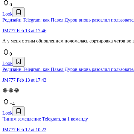
0
Look
Редизайн Telegram: как Павел Дуров вновь разозлил пользовате
JM777
Feb 13 at 17:46
А у меня с этим обновлением поломалась сортировка чатов во 
0
Look
Редизайн Telegram: как Павел Дуров вновь разозлил пользовате
JM777
Feb 13 at 17:43
😂😂😂
+4
Look
Чиним замедление Telegram, за 1 команду
JM777
Feb 12 at 10:22