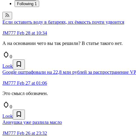
Following
1
Если оставить воду в батареях, их ёмкость почти удвоится
JM777
Feb 28 at 10:34
А на основании чего вы так решили? В статье такого нет.
0
Look
Google оштрафовали на 22,8 млн рублей за распространение V
JM777
Feb 27 at 01:06
Это смысл обозначен.
0
Look
Аннушка уже разлила масло
JM777
Feb 26 at 23:32