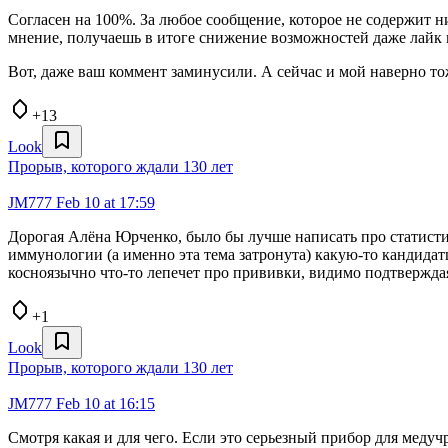
Согласен на 100%. За любое сообщение, которое не содержит н
мнение, получаешь в итоге снижение возможностей даже лайк п
Вот, даже ваш коммент заминусили. А сейчас и мой наверно то
+13
Look
Прорыв, которого ждали 130 лет
JM777
Feb 10 at 17:59
Дорогая Алёна Юрченко, было бы лучше написать про статистик
иммунологии (а именно эта тема затронута) какую-то кандидат
косноязычно что-то лепечет про прививки, видимо подтверждая
+1
Look
Прорыв, которого ждали 130 лет
JM777
Feb 10 at 16:15
Смотря какая и для чего. Если это серьезный прибор для медуч