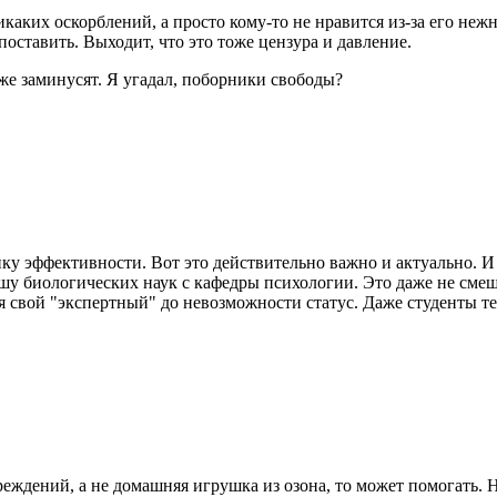
икаких оскорблений, а просто кому-то не нравится из-за его не
оставить. Выходит, что это тоже цензура и давление.
же заминусят. Я угадал, поборники свободы?
у эффективности. Вот это действительно важно и актуально. И 
шу биологических наук с кафедры психологии. Это даже не смеш
 свой "экспертный" до невозможности статус. Даже студенты те
реждений, а не домашняя игрушка из озона, то может помогать. Н