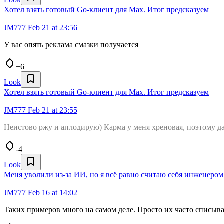
Хотел взять готовый Go-клиент для Max. Итог предсказуем
JM777
Feb 21 at 23:56
У вас опять реклама смазки получается
+6
Look
Хотел взять готовый Go-клиент для Max. Итог предсказуем
JM777
Feb 21 at 23:55
Неистово ржу и аплодирую) Карма у меня хреновая, поэтому д
-4
Look
Меня уволили из-за ИИ, но я всё равно считаю себя инженером
JM777
Feb 16 at 14:02
Таких примеров много на самом деле. Просто их часто списыва