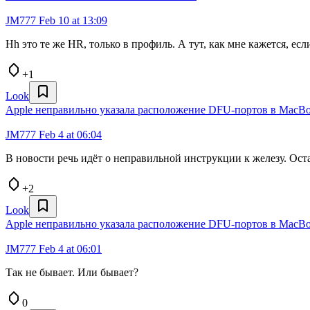
JM777
Feb 10 at 13:09
Hh это те же HR, только в профиль. А тут, как мне кажется, ес
+1
Look
Apple неправильно указала расположение DFU-портов в MacB
JM777
Feb 4 at 06:04
В новости речь идёт о неправильной инструкции к железу. Оста
+2
Look
Apple неправильно указала расположение DFU-портов в MacB
JM777
Feb 4 at 06:01
Так не бывает. Или бывает?
0