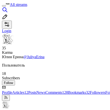
All streams
Login
35
Karma
Юлия Ерина
@JuliyaErina
Пользователь
18
Subscribers
Follow
Profile
Articles
12
Posts
News
Comments
128
Bookmarks
32
Followers
Fo