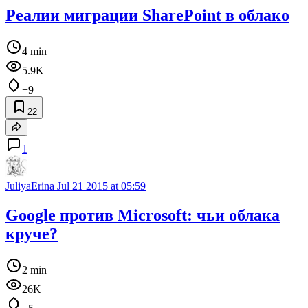
Реалии миграции SharePoint в облако
4 min
5.9K
+9
22
1
JuliyaErina
Jul 21 2015 at 05:59
Google против Microsoft: чьи облака
круче?
2 min
26K