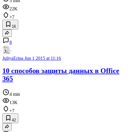
3 min
22K
+7
16
8
JuliyaErina
Jun 1 2015 at 11:16
10 способов защиты данных в Office
365
4 min
13K
+7
42