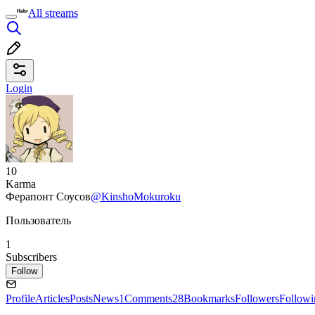
All streams
Login
10
Karma
Ферапонт Соусов
@KinshoMokuroku
Пользователь
1
Subscribers
Follow
Profile
Articles
Posts
News
1
Comments
28
Bookmarks
Followers
Followi