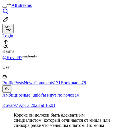
All streams
Login
-26
Karma
read⁠-⁠only
@Koval97
User
Profile
Posts
News
Comments
171
Bookmarks
78
Амбициозные junior'ы идут по головам
Koval97
Apr 3 2023 at 16:01
Короче он должен быть адекватным
специалистом, который отличается от мидла или
синьора разве что меньшим опытом. По моим