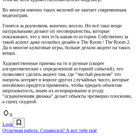
Во многом именно таких мелочей не хватает современным
видеоиграм.
Гонятся за реализмом, конечно, весело. Но всё таки вещи
натуральными делают их несовершенства, которые
показывают, что у них есть какая-то история. Собственно за
такой аспект даже полюбил дизайн в The Room / The Room 2.
Да и многие культовые игры, больше делали акцент на таких
вещах.
Художественные приемы на то и ручные (скорее
алгоритмические с определенной историей событий), что
позволяют сделать акцент там, где "чистый реализм" это
напрочь затеряет в ворохе других случайных чисел, которые
неизбежно придётся применять, чтобы придать объектам
шероховатость, иначе их игнорирование в угоду
"ограничениям движка" делает объекты чрезмерно плоскими,
а сцену скудной.
0
Look
Отличная работа. Справился? А вот тебе ещё