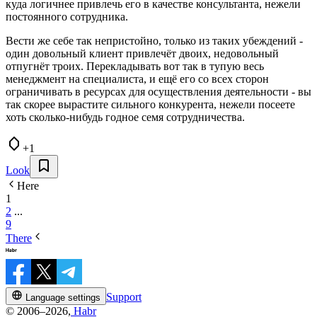
куда логичнее привлечь его в качестве консультанта, нежели
постоянного сотрудника.
Вести же себе так непристойно, только из таких убеждений -
один довольный клиент привлечёт двоих, недовольный
отпугнёт троих. Перекладывать вот так в тупую весь
менеджмент на специалиста, и ещё его со всех сторон
ограничивать в ресурсах для осуществления деятельности - вы
так скорее вырастите сильного конкурента, нежели посеете
хоть сколько-нибудь годное семя сотрудничества.
+1
Look
Here
1
2
...
9
There
Support
Language settings
© 2006–2026,
Habr