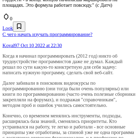
площадях. Это формула работает повсюду." (с Датч)
0
Look
С чего начать изучать программирование?
Koval97
Oct 10 2022 at 22:30
Когда я начинал программировать (2012 год) никто об
трудоустройстве программистов даже не думал. Каждый
решал по сути какую-то конктретную для себя задачу:
написать нужную программу, сделать свой веб-сайт.
Далее забивали в поисковик видеокурсы по
программированию (они тогда были очень популярны) или
книги по программированию (часто очень полезные сборники
закрепляли на форумах), и подражая "справочникам",
методом проб и ошибок учились самостоятельно.
Конечно, со временем менялись инструменты, подходы,
расширялась база знаний, сменялись приоритеты. Кто
устраивался на работу, те легко и работали - все основные
принципы уже отработаны, за спиной уже не одна программа
с достаточно широким функционалом, и в профессию во