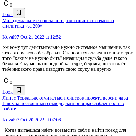
0
Look
Молодежь нынче пошла не та, или поиск системного
аналитика «за 200»
Koval97
Oct 21 2022 at 12:52
Уж кому тут действительно нужно системное мышление, так
это автору этого безобразия. Становится очередным примером
того "каким не нужно быть" незавидная судьба даже такого
бездаря. Скучаешь по родной кафедре, бедняга, но это даёт
тебе никакого права изводить свою скуку на других.
0
Look
Линус Торвальдс отчитал ментейнеров проекта версии ядра
Linux за постоянный срыв дедлайнов и расслабленность в
работе
Koval97
Oct 20 2022 at 07:06
"Когда пытаешься найти возвысить себя и найти повод для
гордости - в конце концов начинаешь маршировать на