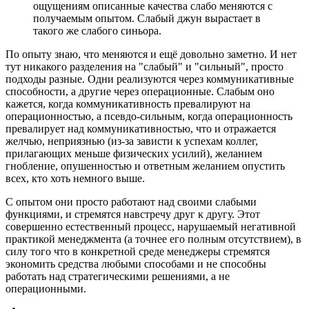
ощущениям описанные качества слабо меняются с
получаемым опытом. Слабый джун вырастает в
такого же слабого синьора.
По опыту знаю, что меняются и ещё довольно заметно. И нет
тут никакого разделения на "слабый" и "сильный", просто
подходы разные. Одни реализуются через коммуникативные
способности, а другие через операционные. Слабым оно
кажется, когда коммуникативность превалируют на
операционностью, а псевдо-сильным, когда операционность
превалирует над коммуникативностью, что и отражается
желчью, неприязнью (из-за зависти к успехам коллег,
прилагающих меньше физических усилий), желанием
гнобление, опушенностью и ответным желанием опустить
всех, кто хоть немного выше.
С опытом они просто работают над своими слабыми
функциями, и стремятся навстречу друг к другу. Этот
совершенно естественный процесс, нарушаемый негативной
практикой менеджмента (а точнее его полным отсутствием), в
силу того что в конкретной среде менеджеры стремятся
экономить средства любыми способами и не способны
работать над стратегическими решениями, а не
операционными.