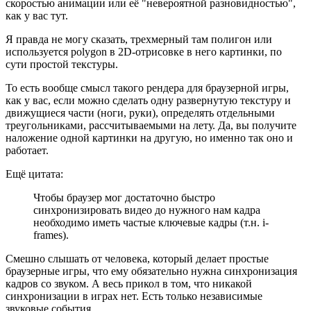
скоростью анимации или её "невероятной разновидностью",
как у вас тут.
Я правда не могу сказать, трехмерный там полигон или
используется polygon в 2D-отрисовке в него картинки, по
сути простой текстуры.
То есть вообще смысл такого рендера для браузерной игры,
как у вас, если можно сделать одну развернутую текстуру и
движущиеся части (ноги, руки), определять отдельными
треугольниками, рассчитываемыми на лету. Да, вы получите
наложение одной картинки на другую, но именно так оно и
работает.
Ещё цитата:
Чтобы браузер мог достаточно быстро
синхронизировать видео до нужного нам кадра
необходимо иметь частые ключевые кадры (т.н. i-
frames).
Смешно слышать от человека, который делает простые
браузерные игры, что ему обязательно нужна синхронизация
кадров со звуком. А весь прикол в том, что никакой
синхронизации в играх нет. Есть только независимые
звуковые события.