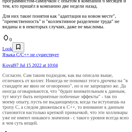
программистом-самоучкой с опытом в компании 6 месяцев и
тем, кто пришёл в компанию две недели назад.
Для них такие понятия как "адаптация на новом месте",
"преемственность" и "коллективное разделение труда" не
виданы и в некоторых случаях, даже не мыслимы.
0
Look
Языка С/C++ не существует
Koval97
Jul 15 2022 at 10:04
Согласен. Сам таким подходом, как вы описали выше,
отличаюсь от коллег. Никогда не понимал этого дрочева на "в
стандарте же явно не оговоренно", но и не запрещено же. Да
иногда оговариваются, что "будьте внимательным к данным,
тут могут быть неприятные побочные эффекты" - так по
моему опыту, пусть не выдающемуся, когда ты вступаешь на
тропу С, а следом движешься к С++, то внимание к данным
становится настолько крепкой привычкой, что эти холливары
уже не имеют никакого значения - с такого уровня всегда ясно
в чем суть вещей.