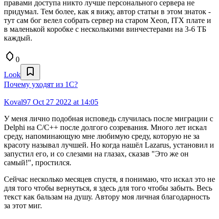
правами доступа никто лучше персонального сервера не
придумал. Тем более, как я вижу, автор статьи в этом знаток -
тут сам бог велел собрать сервер на старом Xeon, ITX плате и
в маленькой коробке с несколькими винчестерами на 3-6 ТБ
каждый.
0
Look
Почему уходят из 1С?
Koval97
Oct 27 2022 at 14:05
У меня лично подобная исповедь случилась после миграции с
Delphi на C/С++ после долгого созревания. Много лет искал
среду, напоминающую мне любимую среду, которую не за
красоту называл лучшей. Но когда нашёл Lazarus, установил и
запустил его, и со слезами на глазах, сказав "Это же он
самый!", простился.
Сейчас несколько месяцев спустя, я понимаю, что искал это не
для того чтобы вернуться, я здесь для того чтобы забыть. Весь
текст как бальзам на душу. Автору моя личная благодарность
за этот миг.