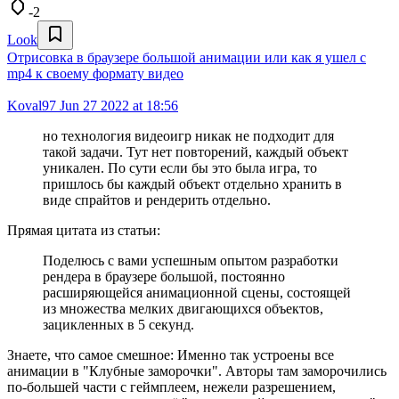
-2
Look
Отрисовка в браузере большой анимации или как я ушел с
mp4 к своему формату видео
Koval97
Jun 27 2022 at 18:56
но технология видеоигр никак не подходит для
такой задачи. Тут нет повторений, каждый объект
уникален. По сути если бы это была игра, то
пришлось бы каждый объект отдельно хранить в
виде спрайтов и рендерить отдельно.
Прямая цитата из статьи:
Поделюсь с вами успешным опытом разработки
рендера в браузере большой, постоянно
расширяющейся анимационной сцены, состоящей
из множества мелких двигающихся объектов,
зацикленных в 5 секунд.
Знаете, что самое смешное: Именно так устроены все
анимации в "Клубные заморочки". Авторы там заморочились
по-большей части с геймплеем, нежели разрешением,