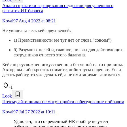
Анализ практики взращивания студентов для успешного
развития ИТ бизнеса
Koval97
Aug 4 2022 at 08:21
Не увидел за весь кейс двух вещей:
а) Преемственности (её тут нет от слова "совсем")
б) Разумных целей и, главное, пользы для действующих
сотрудников от всего этого балагана.
Кейс переусложнен искусственно и без явной на то причины.
Автор, вы либо крестик снимите, либо трусы наденьте. Если
делать работу, то уже делать её, а не имитациями заниматься.
-1
Look
Почему айтишники не могут пройти собеседование с эйчаром
Koval97
Jul 27 2022 at 10:11
Удивляет, что современный HR вообще не умеет
работать внутри компании, огранять самородки.