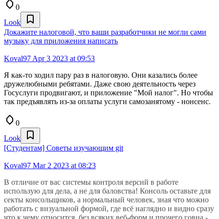
0
Look
Докажите налоговой, что ваши разработчики не могли сами
музыку для приложения написать
Koval97
Apr 3 2023 at 09:53
Я как-то ходил пару раз в налоговую. Они казались более
дружелюбными ребятами. Даже свою деятельность через
Госуслуги продвигают, и приложение "Мой налог". Но чтобы
так предъявлять из-за оплаты услуги самозанятому - нонсенс.
0
Look
[Студентам] Советы изучающим git
Koval97
Mar 2 2023 at 08:23
В отличие от вас системы контроля версий в работе
использую для дела, а не для баловства! Консоль оставьте для
секты консольщиков, а нормальный человек, зная что можно
работать с визуальной формой, где всё наглядно и видно сразу
что к чему относится, без всяких веб-форм и прочего говна -