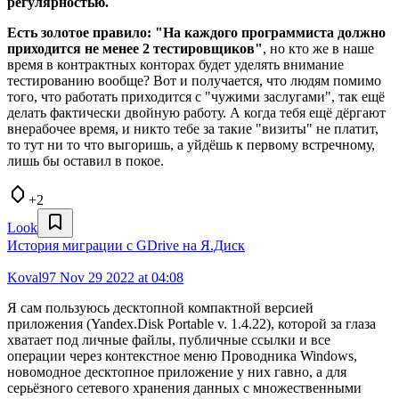
регулярностью.
Есть золотое правило: "На каждого программиста должно
приходится не менее 2 тестировщиков"
, но кто же в наше
время в контрактных конторах будет уделять внимание
тестированию вообще? Вот и получается, что людям помимо
того, что работать приходится с "чужими заслугами", так ещё
делать фактически двойную работу. А когда тебя ещё дёргают
внерабочее время, и никто тебе за такие "визиты" не платит,
то тут ни то что выгоришь, а уйдёшь к первому встречному,
лишь бы оставил в покое.
+2
Look
История миграции с GDrive на Я.Диск
Koval97
Nov 29 2022 at 04:08
Я сам пользуюсь десктопной компактной версией
приложения (Yandex.Disk Portable v. 1.4.22), которой за глаза
хватает под личные файлы, публичные ссылки и все
операции через контекстное меню Проводника Windows,
новомодное десктопное приложение у них гавно, а для
серьёзного сетевого хранения данных с множественными