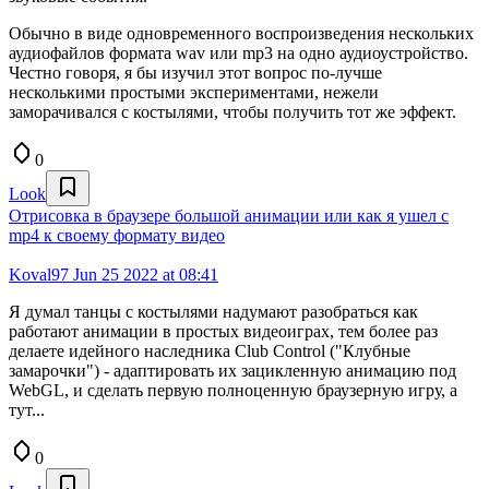
Обычно в виде одновременного воспроизведения нескольких
аудиофайлов формата wav или mp3 на одно аудиоустройство.
Честно говоря, я бы изучил этот вопрос по-лучше
несколькими простыми экспериментами, нежели
заморачивался с костылями, чтобы получить тот же эффект.
0
Look
Отрисовка в браузере большой анимации или как я ушел с
mp4 к своему формату видео
Koval97
Jun 25 2022 at 08:41
Я думал танцы с костылями надумают разобраться как
работают анимации в простых видеоиграх, тем более раз
делаете идейного наследника Club Control ("Клубные
замарочки") - адаптировать их зацикленную анимацию под
WebGL, и сделать первую полноценную браузерную игру, а
тут...
0