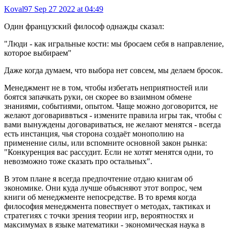
Koval97
Sep 27 2022 at 04:49
Один французский философ однажды сказал:
"Люди - как игральные кости: мы бросаем себя в направление,
которое выбираем"
Даже когда думаем, что выбора нет совсем, мы делаем бросок.
Менеджмент не в том, чтобы избегать неприятностей или
боятся запачкать руки, он скорее во взаимном обмене
знаниями, событиями, опытом. Чаще можно договорится, не
желают договариввться - измените правила игры так, чтобы с
вами вынуждены договариваться, не желают менятся - всегда
есть инстанция, чья сторона создаёт монополию на
применение силы, или вспомните основной закон рынка:
"Конкуренция вас рассудит. Если не хотят менятся одни, то
невозможно тоже сказать про остальных".
В этом плане я всегда предпочтение отдаю книгам об
экономике. Они куда лучше объясняют этот вопрос, чем
книги об менеджменте непосредстве. В то время когда
философия менеджмента повествует о методах, тактиках и
стратегиях с точки зрения теории игр, вероятностях и
максимумах в языке математики - экономическая наука в