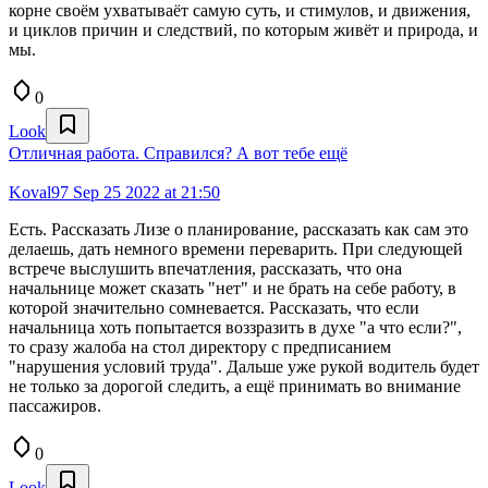
корне своём ухватываёт самую суть, и стимулов, и движения,
и циклов причин и следствий, по которым живёт и природа, и
мы.
0
Look
Отличная работа. Справился? А вот тебе ещё
Koval97
Sep 25 2022 at 21:50
Есть. Рассказать Лизе о планирование, рассказать как сам это
делаешь, дать немного времени переварить. При следующей
встрече выслушить впечатления, рассказать, что она
начальнице может сказать "нет" и не брать на себе работу, в
которой значительно сомневается. Рассказать, что если
начальница хоть попытается воззразить в духе "а что если?",
то сразу жалоба на стол директору с предписанием
"нарушения условий труда". Дальше уже рукой водитель будет
не только за дорогой следить, а ещё принимать во внимание
пассажиров.
0
Look