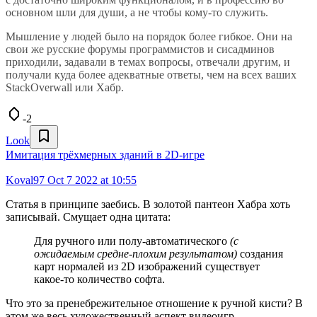
основном шли для души, а не чтобы кому-то служить.
Мышление у людей было на порядок более гибкое. Они на
свои же русские форумы программистов и сисадминов
приходили, задавали в темах вопросы, отвечали другим, и
получали куда более адекватные ответы, чем на всех ваших
StackOverwall или Хабр.
-2
Look
Имитация трёхмерных зданий в 2D-игре
Koval97
Oct 7 2022 at 10:55
Статья в принципе заебись. В золотой пантеон Хабра хоть
записывай. Смущает одна цитата:
Для ручного или полу-автоматического
(с
ожидаемым средне-плохим результатом)
создания
карт нормалей из 2D изображений существует
какое-то количество софта.
Что это за пренебрежительное отношение к ручной кисти? В
этом же весь художественный аспект видеоигр.