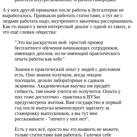
А у них другой привычки после работы в бухгалтерии не
выработалось. Привыкли работать статистами, а тут же с
людьми работать надо, внутреннего заказчика расспрашивать.
Как-то вышел у меня интересный диалог с одной из таких, и
это ещё сливки общества:
"Это вы раскрутили мой простой пример
беспл
а
тного обучения начинающих сотрудников,
имеющих диплом, но не имеющий практического
опыта работы как кейс"
Знания и практический опыт у людей с дипломом
есть. Они знания получали, когда лекции
посещали, делали лабораторные и сдавали
экзамены. Академическая выучка им предаёт
гибкость, там иначе учится не получится. Опыта у
них тоже достаточно - практика в ВУЗах
предусмотрена знатная. Вам государство в первый
год после выпуска компенсирует зарплату за
стажировку выпускников, а вы тут мне
рассказываете - "ничего у них нет".
Есть у них всё, просто вы это выявить не можете,
только статистами вам работать. Галочки себе