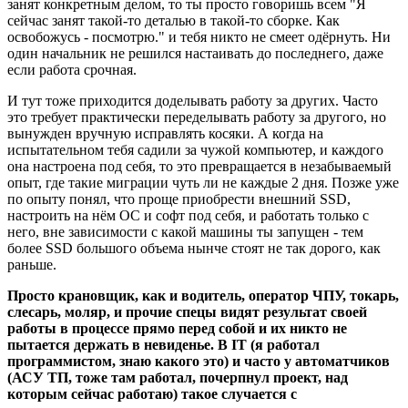
занят конкретным делом, то ты просто говоришь всем "Я
сейчас занят такой-то деталью в такой-то сборке. Как
освобожусь - посмотрю." и тебя никто не смеет одёрнуть. Ни
один начальник не решился настаивать до последнего, даже
если работа срочная.
И тут тоже приходится доделывать работу за других. Часто
это требует практически переделывать работу за другого, но
вынужден вручную исправлять косяки. А когда на
испытательном тебя садили за чужой компьютер, и каждого
она настроена под себя, то это превращается в незабываемый
опыт, где такие миграции чуть ли не каждые 2 дня. Позже уже
по опыту понял, что проще приобрести внешний SSD,
настроить на нём ОС и софт под себя, и работать только с
него, вне зависимости с какой машины ты запущен - тем
более SSD большого объема нынче стоят не так дорого, как
раньше.
Просто крановщик, как и водитель, оператор ЧПУ, токарь,
слесарь, моляр, и прочие спецы видят результат своей
работы в процессе прямо перед собой и их никто не
пытается держать в невиденье. В IT (я работал
программистом, знаю какого это) и часто у автоматчиков
(АСУ ТП, тоже там работал, почерпнул проект, над
которым сейчас работаю) такое случается с