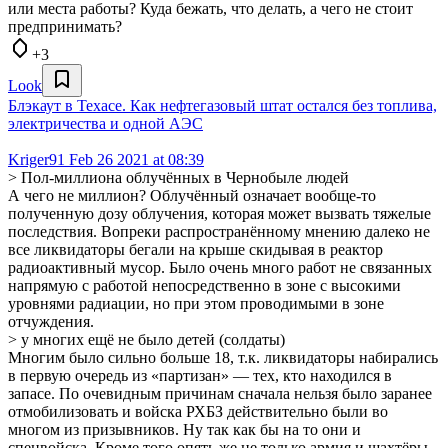
или места работы? Куда бежать, что делать, а чего не стоит
предпринимать?
+3
Look
Блэкаут в Техасе. Как нефтегазовый штат остался без топлива,
электричества и одной АЭС
Kriger91
Feb 26 2021 at 08:39
> Пол-миллиона облучённых в Чернобыле людей
А чего не миллион? Облучённый означает вообще-то
полученную дозу облучения, которая может вызвать тяжелые
последствия. Вопреки распространённому мнению далеко не
все ликвидаторы бегали на крыше скидывая в реактор
радиоактивный мусор. Было очень много работ не связанных
напрямую с работой непосредственно в зоне с высокими
уровнями радиации, но при этом проводимыми в зоне
отчуждения.
> у многих ещё не было детей (солдаты)
Многим было сильно больше 18, т.к. ликвидаторы набирались
в первую очередь из «партизан» — тех, кто находился в
запасе. По очевидным причинам сначала нельзя было заранее
отмобилизовать и войска РХБЗ действительно были во
многом из призывников. Ну так как бы на то они и
спецвойска. Кроме того опять же не только армия и шахтёры,