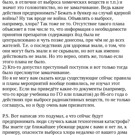
было, в отличии от выброса химических веществ и т.п.) и
значит это головотяпство, но не замалчивание. Ведь какие
действия предпринимать? Бежать в бункер на случай ядерной
войны? Ну так вроде не война. Объявлять о выбросе,
например, хлора? Так тоже не то. Отсутствие такого плана
объясняет в том числе то, что информация о необходимости
принятия препаратов содержащих йод была не
централизовано и чуть позже донесена, при чём не до всех
жителей. Т.е. о последствиях для здоровья знали, о том, что
они могут быть знали и не скрывали, но вот как именно
действовать не знали. Но это верно, опять же, только если
этого плана не было.
2) Кто-то допустил преступный поступок и вот только тогда
было пресловутое замалчивание.
Но я не могу вам сказать когда существующие сейчас правила
и планы мероприятий вообще появились, не изучал этот
вопрос. Если вы приведёте какие-то документы (например,
что-то вроде учебника по ГО или плакатов) до 86-ого года о
действиях при выбросе радиоактивных веществ, то не только
соглашусь, но и буду очень вам признателен.
P.S. Вот написав это подумал, а что сейчас будут
предпринимать люди случись какая техногенная катастрофа?
Вы знаете где ближайшее убежище рядом с вами и нет ли, к
примеру, опасности выброса хлора недалеко от вашего дома