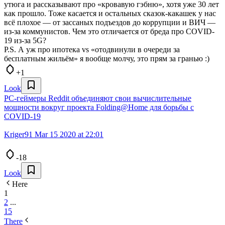
утюга и рассказывают про «кровавую гэбню», хотя уже 30 лет
как прошло. Тоже касается и остальных сказок-какашек у нас
всё плохое — от зассаных подъездов до коррупции и ВИЧ —
из-за коммунистов. Чем это отличается от бреда про COVID-
19 из-за 5G?
P.S. А уж про ипотека vs «отодвинули в очереди за
бесплатным жильём» я вообще молчу, это прям за гранью :)
+1
Look
PC-геймеры Reddit объединяют свои вычислительные
мощности вокруг проекта Folding@Home для борьбы с
COVID-19
Kriger91
Mar 15 2020 at 22:01
-18
Look
Here
1
2
...
15
There