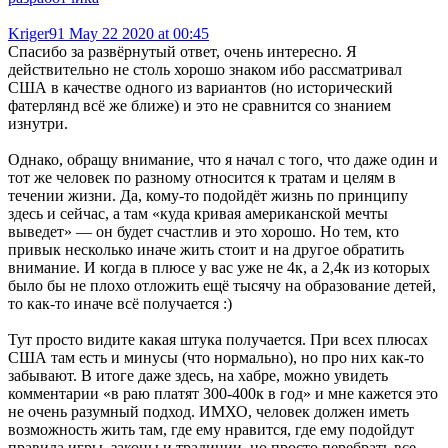
Kriger91
May 22 2020 at 00:45
Спасибо за развёрнутый ответ, очень интересно. Я
действительно не столь хорошо знаком ибо рассматривал
США в качестве одного из вариантов (но исторический
фатерлянд всё же ближе) и это не сравнится со знанием
изнутри.
Однако, обращу внимание, что я начал с того, что даже один и
тот же человек по разному относится к тратам и целям в
течении жизни. Да, кому-то подойдёт жизнь по принципу
здесь и сейчас, а там «куда кривая американской мечты
выведет» — он будет счастлив и это хорошо. Но тем, кто
привык несколько иначе жить стоит и на другое обратить
внимание. И когда в плюсе у вас уже не 4к, а 2,4к из которых
было бы не плохо отложить ещё тысячу на образование детей,
то как-то иначе всё получается :)
Тут просто видите какая штука получается. При всех плюсах
США там есть и минусы (что нормально), но про них как-то
забывают. В итоге даже здесь, на хабре, можно увидеть
комментарии «в раю платят 300-400к в год» и мне кажется это
не очень разумный подход. ИМХО, человек должен иметь
возможность жить там, где ему нравится, где ему подойдут
правила игры, законы и традиции, но просто перебрать все