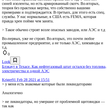
синей изоленты, но есть армированный скотч. Во-вторых,
теория без практики мертва, что собственно вашими
примерами и подтверждается. В-третьих, для этого есть спец.
службы. У нас нормальные, в США есть FEMA, которая
правда хрен пойми чем занята.
> Такое обычно строят возле опасных заводов, или АЭС и т.д
Во-первых, уже не строят. Во-вторых, это почти любое
промышленное предприятие, а не только АЭС, химзаводы и
т.д.
0
Look
Блэкаут в Техасе. Как нефтегазовый штат остался без топлива,
электричества и одной АЭС
Kriger91
Feb 28 2021 at 15:51
> у меня есть знакомые которые были ликвидаторами
Аналогично
> не ликвидаторы, но умершие от проблемной щитовидки —
так как