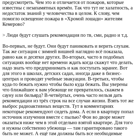
предусмотреть. Чем это и отличается от пожаров, которые
известны с незапамятных времён. Так что тут не халатность, а
недостаток знаний у человечества в целом. К слову, чем
помогло освещение пожара в «Хромой лошади» жителям
Кемерово?
> Люди будут слушать рекомендация по тв, сми, радио и т.д.
Во-первых, не будут. Они будут паниковать и верить слухам.
Так же ситуация с зимней вишней наглядно всё показала,
равно как и десятки других. Во-вторых, часто в подобных
ситуациях вообще нет времени ждать когда скажут что делать,
надо знать что предпринимать и как поступать заранее. Вот
для этого в школах, детских садах, иногда даже в бизнес-
центрах и проводят учебные эвакуации. В-третьих, чтобы
куда-то бежать нужно чтобы было куда бежать. Вы уверены
что ближайшее к вам убежище не превратилось, скажем в
сауну или бильярд? В-четвёртых, очень часто нельзя дать
рекомендации из трёх строк на все случаи жизни. Взять тот же
выброс радиоактивных веществ. Тут в комментариях
некоторые рекомендуют сидеть дома. А если в квартиру попал
источник излучения вместе с пылью? Фон во дворе может
оказаться ниже чем в этой отдельно взятой квартире. Для того
и нужны собственно убежища — там гарантировано такого
быть не может. А ещё там должны быть все необходимые