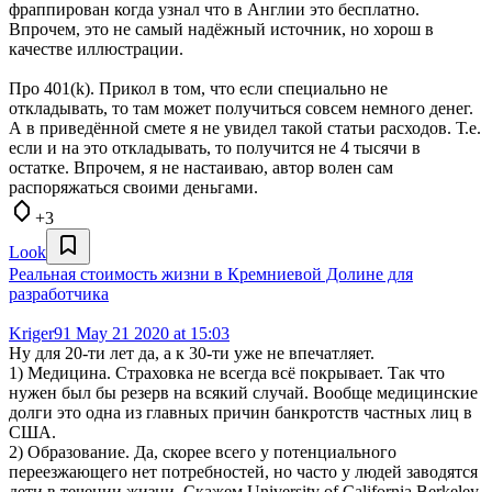
фраппирован когда узнал что в Англии это бесплатно.
Впрочем, это не самый надёжный источник, но хорош в
качестве иллюстрации.
Про 401(k). Прикол в том, что если специально не
откладывать, то там может получиться совсем немного денег.
А в приведённой смете я не увидел такой статьи расходов. Т.е.
если и на это откладывать, то получится не 4 тысячи в
остатке. Впрочем, я не настаиваю, автор волен сам
распоряжаться своими деньгами.
+3
Look
Реальная стоимость жизни в Кремниевой Долине для
разработчика
Kriger91
May 21 2020 at 15:03
Ну для 20-ти лет да, а к 30-ти уже не впечатляет.
1) Медицина. Страховка не всегда всё покрывает. Так что
нужен был бы резерв на всякий случай. Вообще медицинские
долги это одна из главных причин банкротств частных лиц в
США.
2) Образование. Да, скорее всего у потенциального
переезжающего нет потребностей, но часто у людей заводятся
дети в течении жизни. Скажем University of California Berkeley