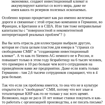
экономике, создают инвестиционный климат и
аккумулируют капитал со всего мира, даже не
имея каких-то резервов полезных ископаемых.
Особенно хорошо процветают как раз именно железные
дороги и связанные с этой отраслью компании в Германии, во
Франции, в Британии и в США. Или там тоже неправильные
капиталисты с "поверхностной и некомпетентной
интерпретацией реальных проблем"? :)
Вы бы хоть отрасль для иллюстрации выбрали другую,
которая не стала целым пластом для юмора в "странах со
свободными СМИ" и "создающими инвестиционный
климат". А то как-то Siemens AG немного не в России, и
повышает только в этом году безработицу на 6 тысяч человек,
что примерно в 10 раз больше чем всего сотрудников на
приведённом вами же предприятии. Даже если взять только
Германию - там 2,6 тысячи сотрудников сокращают, что в 4
раза больше.
Так что если уж проблема имеется, то она что не в культуре
открытости и "свободных" СМИ, потому что вот злые и
тоталитарные КНР как-то не только у нас всех щемят.
Возможно, надо не раз в 10 лет новые станки покупать и как-
то работать с организацией производства, а не писать письма?