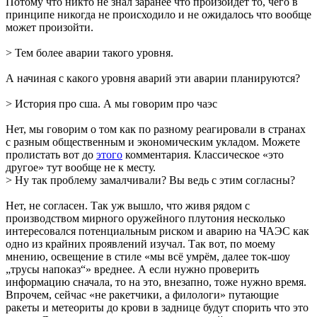
Потому что никто не знал заранее что произойдёт то, чего в
принципе никогда не происходило и не ожидалось что вообще
может произойти.
> Тем более аварии такого уровня.
А начиная с какого уровня аварий эти аварии планируются?
> История про сша. А мы говорим про чаэс
Нет, мы говорим о том как по разному реагировали в странах
с разным общественным и экономическим укладом. Можете
пролистать вот до
этого
комментария. Классическое «это
другое» тут вообще не к месту.
> Ну так проблему замалчивали? Вы ведь с этим согласны?
Нет, не согласен. Так уж вышло, что живя рядом с
производством мирного оружейного плутония несколько
интересовался потенциальным риском и аварию на ЧАЭС как
одно из крайних проявлений изучал. Так вот, по моему
мнению, освещение в стиле «мы всё умрём, далее ток-шоу
„трусы напоказ“» вреднее. А если нужно проверить
информацию сначала, то на это, внезапно, тоже нужно время.
Впрочем, сейчас «не ракетчики, а филологи» путающие
ракеты и метеориты до крови в заднице будут спорить что это