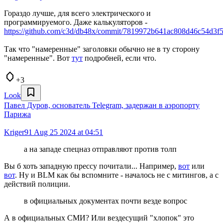
Гораздо лучше, для всего электрического и
программируемого. Даже калькуляторов -
https://github.com/c3d/db48x/commit/7819972b641ac808d46c54d3
Так что "намеренные" заголовки обычно не в ту сторону
"намеренные". Вот
тут
подробней, если что.
+3
Look
Павел Дуров, основатель Telegram, задержан в аэропорту
Парижа
Kriger91
Aug 25 2024 at 04:51
а на западе спецназ отправляют против толп
Вы б хоть западную прессу почитали... Например,
вот
или
вот
. Ну и BLM как бы вспомните - началось не с митингов, а с
действий полиции.
в официальных документах почти везде вопрос
А в официальных СМИ? Или вездесущий "хлопок" это