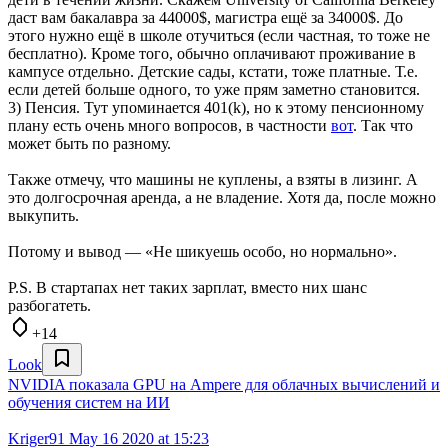
даст вам бакалавра за 44000$, магистра ещё за 34000$. До
этого нужно ещё в школе отучиться (если частная, то тоже не
бесплатно). Кроме того, обычно оплачивают проживание в
кампусе отдельно. Детские сады, кстати, тоже платные. Т.е.
если детей больше одного, то уже прям заметно становится.
3) Пенсия. Тут упоминается 401(k), но к этому пенсионному
плану есть очень много вопросов, в частности
вот
. Так что
может быть по разному.
Также отмечу, что машины не куплены, а взяты в лизинг. А
это долгосрочная аренда, а не владение. Хотя да, после можно
выкупить.
Потому и вывод — «Не шикуешь особо, но нормально».
P.S. В стартапах нет таких зарплат, вместо них шанс
разбогатеть.
+14
Look
NVIDIA показала GPU на Ampere для облачных вычислений и
обучения систем на ИИ
Kriger91
May 16 2020 at 15:23