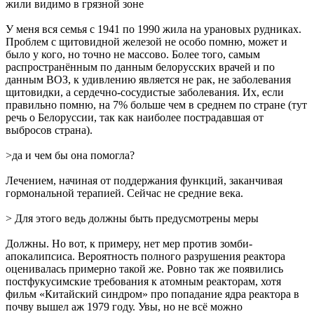
жили видимо в грязной зоне
У меня вся семья с 1941 по 1990 жила на урановых рудниках.
Проблем с щитовидной железой не особо помню, может и
было у кого, но точно не массово. Более того, самым
распространённым по данным белорусских врачей и по
данным ВОЗ, к удивлению является не рак, не заболевания
щитовидки, а сердечно-сосудистые заболевания. Их, если
правильно помню, на 7% больше чем в среднем по стране (тут
речь о Белоруссии, так как наиболее пострадавшая от
выбросов страна).
>да и чем бы она помогла?
Лечением, начиная от поддержания функций, заканчивая
гормональной терапией. Сейчас не средние века.
> Для этого ведь должны быть предусмотрены меры
Должны. Но вот, к примеру, нет мер против зомби-
апокалипсиса. Вероятность полного разрушения реактора
оценивалась примерно такой же. Ровно так же появились
постфукусимские требования к атомным реакторам, хотя
фильм «Китайский синдром» про попадание ядра реактора в
почву вышел аж 1979 году. Увы, но не всё можно