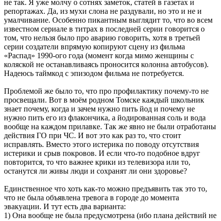
не так. Я уже молчу о сотнях заметок, статей в газетах и
репортажах. Да, из мухи слона не раздували, но это и не и
умалчивание. Особенно пикантным выглядит то, что во всем
известном сериале в титрах в последней серии говорится о
том, что нельзя было про аварию говорить, хотя в третьей
серии создатели впрямую копируют сцену из фильма
«Распад» 1990-ого года (момент когда мимо женщины с
коляской не останавливаясь проносится колонна автобусов).
Надеюсь таймкод с эпизодом фильма не потребуется.
Проблемой же было то, что про профилактику почему-то не
просвещали. Вот в моём родном Томске каждый школьник
знает почему, когда и зачем нужно пить йод и почему не
нужно пить его из флакончика, а йодированная соль и вода
вообще на каждом прилавке. Так же явно не были отработаны
действия ГО при ЧС. И вот это как раз то, что стоит
исправлять. Вместо этого истерика по поводу отсутствия
истерики и срыв покровов. И если что-то подобное вдруг
повторится, то что важнее крики из телевизора или то,
останутся ли живы люди и сохранят ли они здоровье?
Единственное что хоть как-то можно предъявить так это то,
что не была объявлена тревога в городе до момента
эвакуации. И тут есть два варианта:
1) Она вообще не была предусмотрена (ибо плана действий не