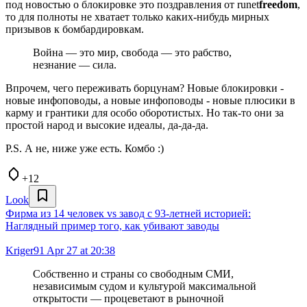
под новостью о блокировке это поздравления от runet
freedom
,
то для полноты не хватает только каких-нибудь мирных
призывов к бомбардировкам.
Война — это мир, свобода — это рабство,
незнание — сила.
Впрочем, чего переживать борцунам? Новые блокировки -
новые инфоповоды, а новые инфоповоды - новые плюсики в
карму и грантики для особо оборотистых. Но так-то они за
простой народ и высокие идеалы, да-да-да.
P.S. А не, ниже уже есть. Комбо :)
+12
Look
Фирма из 14 человек vs завод с 93-летней историей:
Наглядный пример того, как убивают заводы
Kriger91
Apr 27 at 20:38
Собственно и страны со свободным СМИ,
независимым судом и культурой максимальной
открытости — процеветают в рыночной