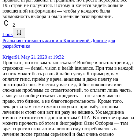
195 стран не получится. Потому и хочется видеть больше
взвешенной информации — чтобы у каждого была
возможность выбора и было меньше разочарований.
+2
Look
Реальная стоимость жизни в Кремниевой Долине для
разработчика
Kriger91
May 21 2020 at 19:32
Простите, но кто вам такое сказал? Вообще в штатах три вида
страховки — dental, vision и health insurance. При том в каждой
из них может быть разный набор услуг. К примеру, вам
оплатят гипс, приём у врача, анализы и даже палату на
некоторый срок. Но если у вас не дай бог онкология или
сложные проблемы со стоматологией, то оплатят лишь часть,
а могут и вообще отказать продлять — по закону имеют
право, это бизнес, а не благотворительность. Кроме того,
лекарства там тоже нужно покупать при амбулаторном
лечении и стоят они вот ни разу не дёшево. Уж медицина
точно не относится к достоинствам США. В качестве примера
можете прочесть об этом в биографии Оззи Осборна — там
врач спросил сколько миллионов ему потребовалось на
лечение после травмы серьёзной и был очень сильно