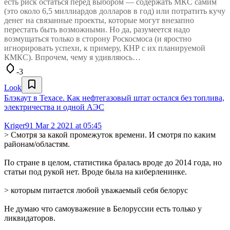
есть риск остаться перед выбором — содержать МКС самим
(это около 6,5 миллиардов долларов в год) или потратить кучу
денег на связанные проекты, которые могут внезапно
перестать быть возможными. Но да, разумеется надо
возмущаться только в сторону Роскосмоса (и яростно
игнорировать успехи, к примеру, КНР с их планируемой
КМКС). Впрочем, чему я удивляюсь…
-3
Look
Блэкаут в Техасе. Как нефтегазовый штат остался без топлива,
электричества и одной АЭС
Kriger91
Mar 2 2021 at 05:45
> Смотря за какой промежуток времени. И смотря по каким
районам/областям.
По стране в целом, статистика бралась вроде до 2014 года, но
статьи под рукой нет. Вроде была на киберленинке.
> которым питается любой уважаемый себя белорус
Не думаю что самоуважение в Белоруссии есть только у
ликвидаторов.