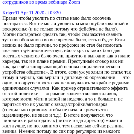
сотрудников во время вебинара Zoom
Kriger91
Apr 11 2020 at 03:20
Правда чтобы уволить по статье надо было оооочень
постараться. Вот не могли уволить за мем опубликованный в
воскресенье (и не только потому что фейсбука не было).
Могли постараться сделать так, чтобы сам захотел свалить —
тут способов много во все времена было, есть и будет. Если
веских не было причин, то профсоюз не стал бы помогать
«начальству/чиновничеству», ибо закрыть таких бонз для
местных чекистов было очень приятно и выгодно как в плане
карьеры, так и в плане премии. Преступный сговор как ни
как, да ещё и «подрывающий основы социалистического
устройства общества». В итоге, если уж уволили по статье так
этому и верили, как верили и диплому об образовании — что
одно, что другое просто так не получалось за крайне редкими
единичными случаями. Как пример отрицательного эффекта
от этой политики — огромное количество алкоголиков,
которые могли уйти в запой на неделю, а то и больше и не
париться что их уволят с завода/стройки/автопарка
(специально привожу чтобы не начали кричать что
идеализирую, не знаю и т.д.). В итоге получается, что
чиновник и работодатель (читате тогда директор) может и
жил лучше, но несравнимо с тем насколько сейчас разница
велика. Именно потому до сих пор регулярно из каждого