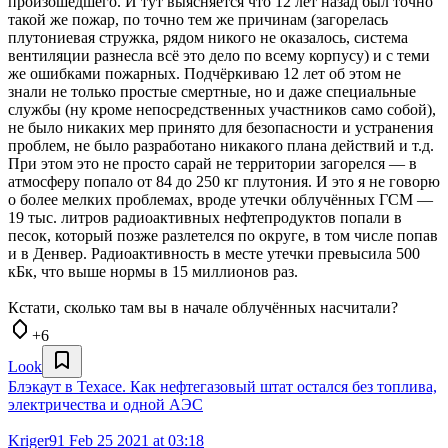
произошедшего. И тут выясняется что 12 лет назад был точно
такой же пожар, по точно тем же причинам (загорелась
плутониевая стружка, рядом никого не оказалось, система
вентиляции разнесла всё это дело по всему корпусу) и с теми
же ошибками пожарных. Подчёркиваю 12 лет об этом не
знали не только простые смертные, но и даже специальные
службы (ну кроме непосредственных участников само собой),
не было никаких мер принято для безопасности и устранения
проблем, не было разработано никакого плана действий и т.д.
При этом это не просто сарай не территории загорелся — в
атмосферу попало от 84 до 250 кг плутония. И это я не говорю
о более мелких проблемах, вроде утечки облучённых ГСМ —
19 тыс. литров радиоактивных нефтепродуктов попали в
песок, который позже разлетелся по округе, в том числе попав
и в Денвер. Радиоактивность в месте утечки превысила 500
кБк, что выше нормы в 15 миллионов раз.
Кстати, сколько там вы в начале облучённых насчитали?
+6
Look
Блэкаут в Техасе. Как нефтегазовый штат остался без топлива,
электричества и одной АЭС
Kriger91
Feb 25 2021 at 03:18