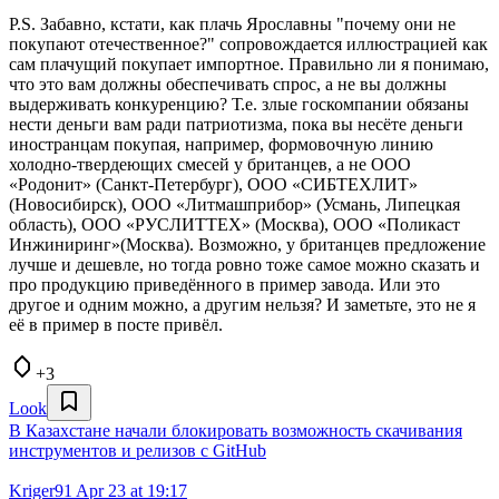
P.S. Забавно, кстати, как плачь Ярославны "почему они не
покупают отечественное?" сопровождается иллюстрацией как
сам плачущий покупает импортное. Правильно ли я понимаю,
что это вам должны обеспечивать спрос, а не вы должны
выдерживать конкуренцию? Т.е. злые госкомпании обязаны
нести деньги вам ради патриотизма, пока вы несёте деньги
иностранцам покупая, например, формовочную линию
холодно-твердеющих смесей у британцев, а не ООО
«Родонит» (Санкт-Петербург), ООО «СИБТЕХЛИТ»
(Новосибирск), ООО «Литмашприбор» (Усмань, Липецкая
область), ООО «РУСЛИТТЕХ» (Москва), ООО «Поликаст
Инжиниринг»(Москва). Возможно, у британцев предложение
лучше и дешевле, но тогда ровно тоже самое можно сказать и
про продукцию приведённого в пример завода. Или это
другое и одним можно, а другим нельзя? И заметьте, это не я
её в пример в посте привёл.
+3
Look
В Казахстане начали блокировать возможность скачивания
инструментов и релизов с GitHub
Kriger91
Apr 23 at 19:17