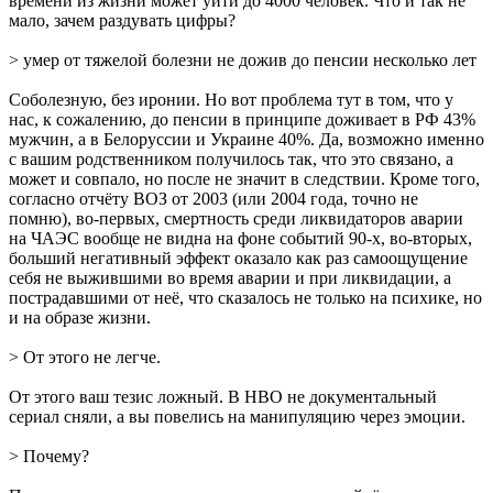
времени из жизни может уйти до 4000 человек. Что и так не
мало, зачем раздувать цифры?
> умер от тяжелой болезни не дожив до пенсии несколько лет
Соболезную, без иронии. Но вот проблема тут в том, что у
нас, к сожалению, до пенсии в принципе доживает в РФ 43%
мужчин, а в Белоруссии и Украине 40%. Да, возможно именно
с вашим родственником получилось так, что это связано, а
может и совпало, но после не значит в следствии. Кроме того,
согласно отчёту ВОЗ от 2003 (или 2004 года, точно не
помню), во-первых, смертность среди ликвидаторов аварии
на ЧАЭС вообще не видна на фоне событий 90-х, во-вторых,
больший негативный эффект оказало как раз самоощущение
себя не выжившими во время аварии и при ликвидации, а
пострадавшими от неё, что сказалось не только на психике, но
и на образе жизни.
> От этого не легче.
От этого ваш тезис ложный. В HBO не документальный
сериал сняли, а вы повелись на манипуляцию через эмоции.
> Почему?