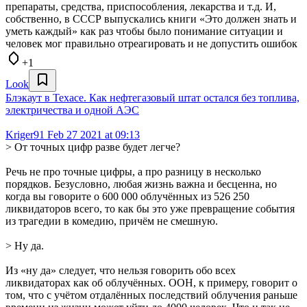
препараты, средства, приспособления, лекарства и т.д. И,
собственно, в СССР выпускались книги «Это должен знать и
уметь каждый» как раз чтобы было понимание ситуации и
человек мог правильно отреагировать и не допустить ошибок
+1
Look
Блэкаут в Техасе. Как нефтегазовый штат остался без топлива,
электричества и одной АЭС
Kriger91
Feb 27 2021 at 09:13
> От точных цифр разве будет легче?
Речь не про точные цифры, а про разницу в несколько
порядков. Безусловно, любая жизнь важна и бесценна, но
когда вы говорите о 600 000 облучённых из 526 250
ликвидаторов всего, то как бы это уже превращение события
из трагедии в комедию, причём не смешную.
> Ну да.
Из «ну да» следует, что нельзя говорить обо всех
ликвидаторах как об облучённых. ООН, к примеру, говорит о
том, что с учётом отдалённых последствий облучения раньше