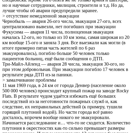
но и научные сотрудники, милиция, строители и т.д. Но да,
лучше чтобы об аварии предупредили заранее.
> отсутствие немедленной эвакуации
Чернобыль — авария 26-ого числа, эвакуация 27-ого, всех
централизовано вывезли, нет погибших при эвакуации
Фукусима — авария 11 числа, полноценная эвакуация
началась 12-ого, но только из 10 км зоны, самая широкая из 20
км вообще 15-ого и заняла 3 дня. Все выезжали как могли (в
итоге примерно пятая часть жителей по 6 раз
эвакуировались), погибло больше 50 человек только
пациентов больниц, ещё были сообщения о ДТП.
Три-Майл-Айленд — авария 28 числа, эвакуация 30-ого, но
при этом добровольная. При эвакуации погибло 17 человек в
результате ряда ДТП из-за паники.
> замалчивание проблемы
11 мая 1969 года, в 24 км от города Денвер (население около
500 000 человек) происходит крупный пожар на заводе Rocky
Flats. В результате чудом удаётся избежать ещё больших
последствий из-за неготовности пожарных служб и, как
следствие, их неправильных действий (к примеру, тушили
горящий плутоний водой). Но части города всё равно
досталось, впрочем вообще никого не эвакуировали.
Начинается расследование и… что-то не сходится. Количество
плутония в окрестностях как-то сильно превышает размеры