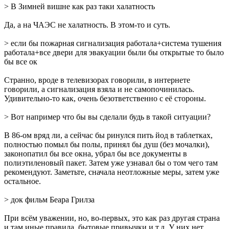
> В Зимней вишне как раз таки халатность
Да, а на ЧАЭС не халатность. В этом-то и суть.
> если бы пожарная сигнализация работала+система тушения
работала+все двери для эвакуации были бы открытые то было
бы все ок
Странно, вроде в телевизорах говорили, в интернете
говорили, а сигнализация взяла и не самопочинилась.
Удивительно-то как, очень безответственно с её стороны.
> Вот например что бы вы сделали будь в такой ситуации?
В 86-ом вряд ли, а сейчас бы ринулся пить йод в таблетках,
полностью помыл бы полы, принял бы душ (без мочалки),
законопатил бы все окна, убрал бы все документы в
полиэтиленовый пакет. Затем уже узнавал бы о том чего там
рекомендуют. Заметьте, сначала неотложные меры, затем уже
остальное.
> док фильм Беара Грилза
При всём уважении, но, во-первых, это как раз другая страна
и там иные правила, бытовые привычки и т.д. У них нет