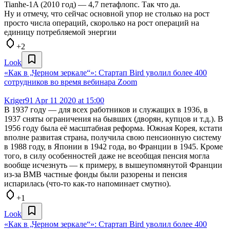
Tianhe-1A (2010 год) — 4,7 петафлопс. Так что да.
Ну и отмечу, что сейчас основной упор не столько на рост
просто числа операций, скоролько на рост операций на
единицу потребляемой энергии
+2
Look
«Как в „Черном зеркале“»: Стартап Bird уволил более 400
сотрудников во время вебинара Zoom
Kriger91
Apr 11 2020 at 15:00
В 1937 году — для всех работников и служащих в 1936, в
1937 сняты ограничения на бывших (дворян, купцов и т.д.). В
1956 году была её масштабная реформа. Южная Корея, кстати
вполне развитая страна, получила свою пенсионную систему
в 1988 году, в Японии в 1942 года, во Франции в 1945. Кроме
того, в силу особенностей даже не всеобщая пенсия могла
вообще исчезнуть — к примеру, в вышеупомянутой Франции
из-за ВМВ частные фонды были разорены и пенсия
испарилась (что-то как-то напоминает смутно).
+1
Look
«Как в „Черном зеркале“»: Стартап Bird уволил более 400