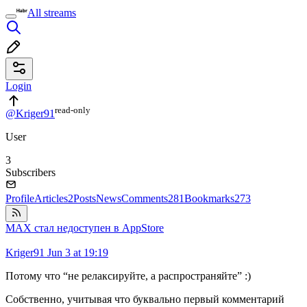
All streams
Login
read⁠-⁠only
@Kriger91
User
3
Subscribers
Profile
Articles
2
Posts
News
Comments
281
Bookmarks
273
МАХ стал недоступен в AppStore
Kriger91
Jun 3 at 19:19
Потому что “не релаксируйте, а распространяйте” :)
Собственно, учитывая что буквально первый комментарий