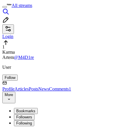
All streams
Login
1
Karma
Artem
@M4D1re
User
Follow
Profile
Articles
Posts
News
Comments
1
More
Bookmarks
Followers
Following