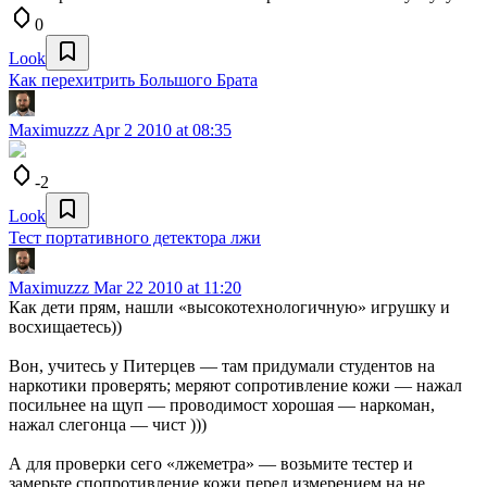
0
Look
Как перехитрить Большого Брата
Maximuzzz
Apr 2 2010 at 08:35
-2
Look
Тест портативного детектора лжи
Maximuzzz
Mar 22 2010 at 11:20
Как дети прям, нашли «высокотехнологичную» игрушку и
восхищаетесь))
Вон, учитесь у Питерцев — там придумали студентов на
наркотики проверять; меряют сопротивление кожи — нажал
посильнее на щуп — проводимост хорошая — наркоман,
нажал слегонца — чист )))
А для проверки сего «лжеметра» — возьмите тестер и
замерьте спопротивление кожи перед измерением на не