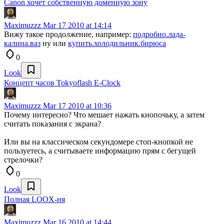
Canon хочет собственную доменную зону
Maximuzzz
Mar 17 2010 at 14:14
Вижу такое продолжение, например:
подробно.лада-
калина.ваз
ну или
купить.холодильник.бирюса
0
Look
Концепт часов Tokyoflash E-Clock
Maximuzzz
Mar 17 2010 at 10:36
Почему интересно? Что мешает нажать кнопочьку, а затем
считать показания с экрана?
Или вы на классическом секундомере стоп-кнопкой не
пользуетесь, а считываете информацию прям с бегущей
стрелочки?
0
Look
Полная LOOX-ня
Maximuzzz
Mar 16 2010 at 14:44