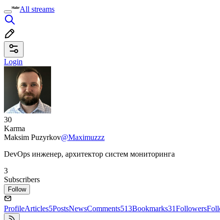
All streams
Login
30
Karma
Maksim Puzyrkov
@Maximuzzz
DevOps инженер, архитектор систем мониторинга
3
Subscribers
Follow
Profile
Articles
5
Posts
News
Comments
513
Bookmarks
31
Followers
Fol