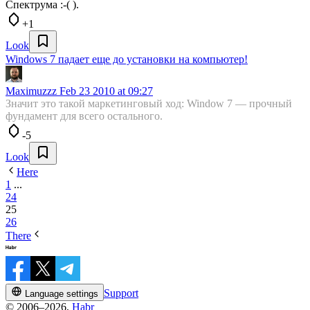
Спектрума :-( ).
+1
Look
Windows 7 падает еще до установки на компьютер!
Maximuzzz
Feb 23 2010 at 09:27
Значит это такой маркетинговый ход: Window 7 — прочный
фундамент для всего остального.
-5
Look
Here
1
...
24
25
26
There
Support
Language settings
© 2006–2026,
Habr