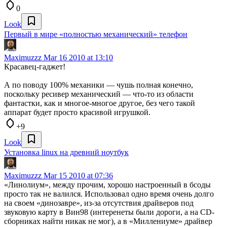
0
Look
Первый в мире «полностью механический» телефон
Maximuzzz
Mar 16 2010 at 13:10
Красавец-гаджет!
А по поводу 100% механики — чушь полная конечно,
поскольку ресивер механический — что-то из области
фантастки, как и многое-многое другое, без чего такой
аппарат будет просто красивой игрушкой.
+9
Look
Установка linux на древний ноутбук
Maximuzzz
Mar 15 2010 at 07:36
«Линолиум», между прочим, хорошо настроенный в бсоды
просто так не валился. Использовал одно время очень долго
на своем «динозавре», из-за отсутствия драйверов под
звуковую карту в Вин98 (интеренеты были дороги, а на CD-
сборниках найти никак не мог), а в «Миллениуме» драйвер