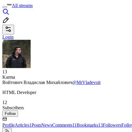
All streams
Login
13
Karma
Войтович Владислав Михайлович
@MrVladevoit
HTML Developer
12
Subscribers
Follow
Profile
Articles
1
Posts
News
Comments
11
Bookmarks
13
Followers
Foll