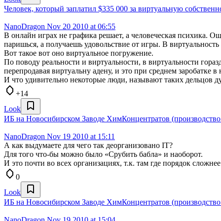
Человек, который заплатил $335 000 за виртуальную собственн
NanoDragon
Nov 20 2010 at 06:55
В онлайн играх не графика решает, а человеческая психика. О
паришься, а получаешь удовольствие от игры. В виртуальность
Вот такое вот оно виртуальное погружение.
По поводу реальности и виртуальности, в виртуальности гораздо
перепродавая виртуальну адену, и это при среднем заробатке в 
И что удивительно некоторые люди, называют таких дельцов дур
+14
Look
ИБ на Новосибирском Заводе ХимКонцентратов (производство 
NanoDragon
Nov 19 2010 at 15:11
А как выдумаете для чего так деорганизовано IT?
Для того что-бы можно было «Срубить бабла» и наоборот.
И это почти во всех организациях, т.к. там где порядок сложнее
0
Look
ИБ на Новосибирском Заводе ХимКонцентратов (производство 
NanoDragon
Nov 19 2010 at 15:04