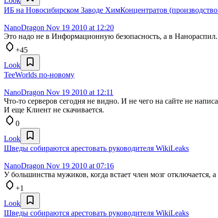
Look
ИБ на Новосибирском Заводе ХимКонцентратов (производство 
NanoDragon
Nov 19 2010 at 12:20
Это надо не в Информационную безопасность, а в Нанораспил.
+45
Look
TeeWorlds по-новому
NanoDragon
Nov 19 2010 at 12:11
Что-то серверов сегодня не видно. И не чего на сайте не написа
И еще Клиент не скачивается.
0
Look
Шведы собираются арестовать руководителя WikiLeaks
NanoDragon
Nov 19 2010 at 07:16
У большинства мужиков, когда встает член мозг отключается, а 
+1
Look
Шведы собираются арестовать руководителя WikiLeaks