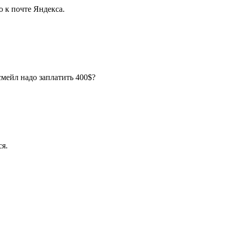
о к почте Яндекса.
мейл надо заплатить 400$?
ся.