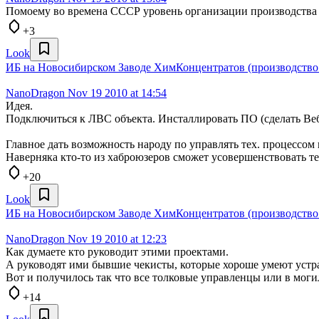
Помоему во времена СССР уровень организации производства н
+3
Look
ИБ на Новосибирском Заводе ХимКонцентратов (производство 
NanoDragon
Nov 19 2010 at 14:54
Идея.
Подключиться к ЛВС объекта. Инсталлировать ПО (сделать Веб
Главное дать возможность народу по управлять тех. процессом 
Наверняка кто-то из хаброюзеров сможет усовершенствовать те
+20
Look
ИБ на Новосибирском Заводе ХимКонцентратов (производство 
NanoDragon
Nov 19 2010 at 12:23
Как думаете кто руководит этими проектами.
А руководят ими бывшие чекисты, которые хороше умеют устран
Вот и получилось так что все толковые управленцы или в моги
+14