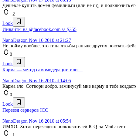
Дешевле купить домен фамилия.ru (или не ru), и подключить ег
+2
Look
Инвайты на @facebook.com за $355
NanoDragon
Nov 16 2010 at 21:27
Не пойму вообще, это типа что-бы раньше других поюзать фейс
0
Look
Карма — метод самомодерации или…
NanoDragon
Nov 16 2010 at 14:05
Карма зло. Сотвори добро, заминусуй мне карму и тебе воздаст
0
Look
Переезд серверов ICQ
NanoDragon
Nov 16 2010 at 05:54
ИМХО. Хотят пересадить пользователей ICQ на Mail агент.
+1