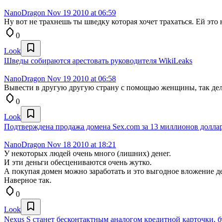
NanoDragon
Nov 19 2010 at 06:59
Ну вот не трахнешь ты шведку которая хочет трахаться. Ей это 
0
Look
Шведы собираются арестовать руководителя WikiLeaks
NanoDragon
Nov 19 2010 at 06:58
Вывести в другую другую страну с помощью женщины, так дел
0
Look
Подтверждена продажа домена Sex.com за 13 миллионов долл
NanoDragon
Nov 18 2010 at 18:21
У некоторых людей очень много (лишних) денег.
И эти деньги обесцениваются очень жутко.
А покупая домен можно заработать и это выгодное вложение де
Наверное так.
0
Look
Nexus S станет бесконтактным аналогом кредитной карточки, 