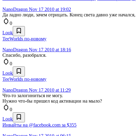
NanoDragon
Nov 17 2010 at 19:02
Да ладно люди, зачем отрицать. Конец света давно уже начался,
0
Look
TeeWorlds по-новому
NanoDragon
Nov 17 2010 at 18:16
Спасибо, разобрался.
0
Look
TeeWorlds по-новому
NanoDragon
Nov 17 2010 at 11:29
Что-то залогиниться не могу.
Нужно что-бы пришел код активации на мыло?
0
Look
Инвайты на @facebook.com за $355
NanoDragon
Nov 17 2010 at 06:15