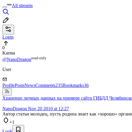
All streams
Login
0
Karma
read⁠-⁠only
@NanoDragon
User
Profile
Posts
News
Comments
235
Bookmarks
36
Хранение личных данных на примере сайта ГИБДД Челябинско
NanoDragon
Nov 20 2010 at 12:27
Автор статьи молодец, пусть родина знает как «хорошо» орган
+1
Look