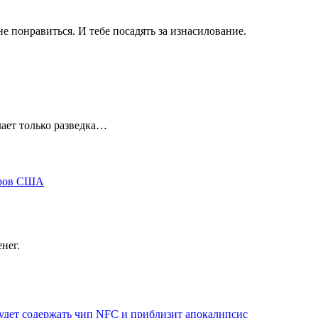
не понравиться. И тебе посадять за изнасилование.
ает только разведка…
аров США
нег.
будет содержать чип NFC и приблизит апокалипсис