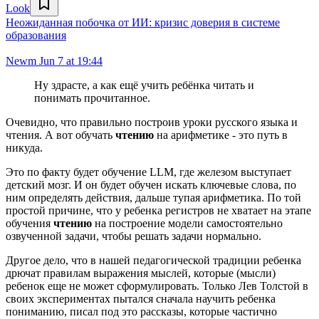
Look
Неожиданная побочка от ИИ: кризис доверия в системе
образования
Newm
Jun 7 at 19:44
Ну здрасте, а как ещё учить ребёнка читать и
понимать прочитанное.
Очевидно, что правильно построив уроки русского языка и
чтения. А вот обучать
чтению
на арифметике - это путь в
никуда.
Это по факту будет обучение LLM, где железом выступает
детский мозг. И он будет обучен искать ключевые слова, по
ним определять действия, дальше тупая арифметика. По той
простой причине, что у ребенка регистров не хватает на этапе
обучения
чтению
на построение модели самостоятельно
озвученной задачи, чтобы решать задачи нормально.
Другое дело, что в нашей педагогической традиции ребенка
дрючат правилам выражения мыслей, которые (мысли)
ребенок еще не может сформулировать. Только Лев Толстой в
своих экспериментах пытался сначала научить ребенка
пониманию, писал под это рассказы, которые частично