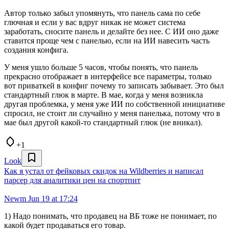
Автор только забыл упомянуть, что панель сама по себе
глючная и если у вас вдруг никак не может система
заработать, сносите панель и делайте без нее. С ИИ оно даже
ставится проще чем с панелью, если на ИИ навесить часть
создания конфига.
У меня ушло больше 5 часов, чтобы понять, что панель
прекрасно отображает в интерфейсе все параметры, только
вот приваткей в конфиг почему то записать забывает. Это был
стандартный глюк в марте. В мае, когда у меня возникла
другая проблемка, у меня уже ИИ по собственной инициативе
спросил, не стоит ли случайно у меня панелька, потому что в
мае был другой какой-то стандартный глюк (не вникал).
+1
Look
Как я устал от фейковых скидок на Wildberries и написал
парсер для аналитики цен на спортпит
Newm
Jun 19 at 17:24
1) Надо понимать, что продавец на ВБ тоже не понимает, по
какой будет продаваться его товар.