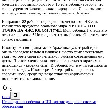
больше и простимулируют это. То есть ребенку говорят, что
его внутренняя биологическая природа врет. И показывают,
что он должен заучить, что вещает учитель. А затем...
К странице 82 ребенка подводят, что число - это НЕ есть
количество предметов реального мира.
ЧИСЛО - ЭТО
ТОЧКА НА ЧИСЛОВОМ ЛУЧЕ
. Мозг ребенка 1 класса это
осознать не может! Но его дрючат этим бредом. Он это может
только запомнить.
И вот тут мы возвращаемся к Арженикову, который идет
очень последовательно и начинает любую тему с текстовых
задач, которые были интуитивно понятны современным ему
детям. Представление задач могло полностью опираться на
имеющийся у ребенка опыт. И ребенок мог научиться строить
в голове модель. И вот через 5 итераций мы пришли к
современному бреду, где возрастная психофизиология
позволяет только запоминание.
+5
Look
Неожиданная побочка от ИИ: кризис доверия в системе
образования