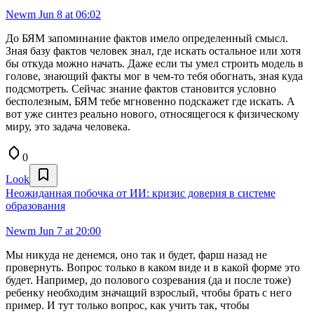
Newm
Jun 8 at 06:02
До БЯМ запоминание фактов имело определенный смысл.
Зная базу фактов человек знал, где искать остальное или хотя
бы откуда можно начать. Даже если ты умел строить модель в
голове, знающий факты мог в чем-то тебя обогнать, зная куда
подсмотреть. Сейчас знание фактов становится условно
бесполезным, БЯМ тебе мгновенно подскажет где искать. А
вот уже синтез реально нового, относящегося к физическому
миру, это задача человека.
0
Look
Неожиданная побочка от ИИ: кризис доверия в системе
образования
Newm
Jun 7 at 20:00
Мы никуда не денемся, оно так и будет, фарш назад не
провернуть. Вопрос только в каком виде и в какой форме это
будет. Например, до полового созревания (да и после тоже)
ребенку необходим значащий взрослый, чтобы брать с него
пример. И тут только вопрос, как учить так, чтобы