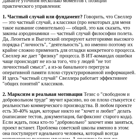
Давайте уточним несколько моментов с позиции
практического управления:
1. Частный случай или фундамент?
Говорить, что Свеллер
— это частный случай, а классики (про некоторых для меня
такое название сомнительно) — общий, это как сказать, что
законы аэродинамики — частный случай философии полета.
Да, Леонтьев и Выготский оперируют категориями высокого
порядка ("личность", "деятельность"), но именно поэтому их
крайне сложно применить для отладки конкретного процесса.
Свеллер же дает "физику" процесса. В ИТ-командах ошибки
чаще происходят не из-за того, что у людей "не тот
личностный смысл", а из-за банального перегруза
оперативной памяти плохо структурированной информацией.
И здесь "частный случай" Свеллера работает эффективнее
"общих понятий" классиков.
2. Марксизм и реальная мотивация
Тезис о "свободном и
добровольном труде" звучит красиво, но он плохо стыкуется с
реальностью коммерческого производства. В любом проекте
есть 30-40% задач, которые никто не "хочет и любит" делать
(написание тестов, документация, багфиксинг старого кода).
Если ждать, пока кто-то "добровольно" захочет ими заняться,
проект встанет. Проблема советской школы именно в этом:
она постулирует идеального человека, который всегда
мотивирован высшим смыслом. А практика (и тот же