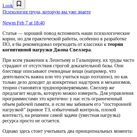
Look
Психология труда, которую вы уже знаете
Newm
Feb 7 at 18:40
Статья — хороший повод вспомнить наши психологические
корни, но для практической работы, особенно в разработке
ПО, я бы рекомендовал переходить от классики к
теории
когнитивной нагрузки Джона Свеллера
.
При всем уважении к Леонтьеву и Гальперину, их труды часто
страдают от отсутствия строгой доказательной базы. Они
блестяще описывают очевидные вещи (например, что
деятельность важна или что учиться надо поэтапно), но как
только дело доходит до конкретных надстроек и механизмов,
теории становятся труднопроверяемыми. Свеллер же
предлагает модель, которую можно измерить. Для управления
программистами это критично: у нас есть ограниченный
объем рабочей памяти, и если мы забиваем его "посторонней
нагрузкой" (кривое ТЗ, избыточный контроль, плохой
контекст), на решение самой задачи (уместная нагрузка)
ресурса просто не остается.
Однако здесь стоит учитывать два принципиальных момента: