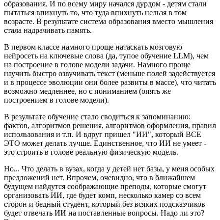
образования. И по всему миру начался дурдом - детям стали
пытаться впихнуть то, что туда впихнуть нельзя в том
возрасте. В результате система образования вместо мышления
стала надрачивать память.
В первом классе намного проще натаскать мозговую
нейросеть на ключевые слова (да, тупое обучение LLM), чем
на построение в голове модели задачи. Намного проще
научить быстро озвучивать текст (меньше полей задействуется
и в процессе эволюции они более развиты в массе), что читать
возможно медленнее, но с пониманием (опять же
построением в голове модели).
В результате обучение стало сводиться к запоминанию:
фактов, алгоритмов решения, алгоритмов оформления, правил
использования и т.п. И вдруг пришел "ИИ", который ВСЕ
ЭТО может делать лучше. Единственное, что ИИ не умеет -
это строить в голове реальную физическую модель.
Но... Что делать в вузах, когда у детей нет базы, у меня особых
предложений нет. Впрочем, очевидно, что в ближайшем
будущем найдутся соображающие преподы, которые смогут
организовать ИИ, где будет комп, несколько камер со всем
сторон и бедный студент, который без всяких подсказчиков
будет отвечать ИИ на поставленные вопросы. Надо ли это?