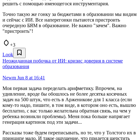
решить с помощью имеющегося инструментария.
Точно такую же гонку за бюджетами в образовании мы видим
и сейчас с ИИ. Все наперегонки пытаются пристроить
очередную БЯМ в образование. Не важно "зачем". Важно
"пристроить"!
+3
Look
Неожиданная побочка от ИИ: кризис доверия в системе
образования
Newm
Jun 8 at 16:41
Моя первая задача переделать арифметику. Впрочем, на
удивление, вроде бы обошлось не более десятка косячных
задач на 500 штук, что есть в Арженикове для 1 класса (если
кому-то надо, пишите, в том виде, в котором оно есть, вышлю
бесплатно, с вас только желательна обратная связь, на чем у
ребенка возникли проблемы). Меня пока больше напрягает
генерация картинок под эти задачи...
Рассказы тоже будем переписывать, но те, что у Толстого их в
принципе мало. И такое ощущение, что придется шерстить