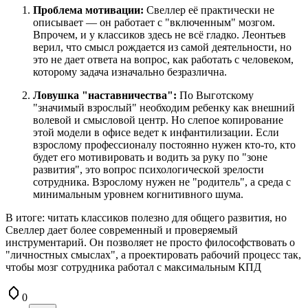
Проблема мотивации:
Свеллер её практически не
описывает — он работает с "включенным" мозгом.
Впрочем, и у классиков здесь не всё гладко. Леонтьев
верил, что смысл рождается из самой деятельности, но
это не дает ответа на вопрос, как работать с человеком,
которому задача изначально безразлична.
Ловушка "наставничества":
По Выготскому
"значимый взрослый" необходим ребенку как внешний
волевой и смысловой центр. Но слепое копирование
этой модели в офисе ведет к инфантилизации. Если
взрослому профессионалу постоянно нужен кто-то, кто
будет его мотивировать и водить за руку по "зоне
развития", это вопрос психологической зрелости
сотрудника. Взрослому нужен не "родитель", а среда с
минимальным уровнем когнитивного шума.
В итоге: читать классиков полезно для общего развития, но
Свеллер дает более современный и проверяемый
инструментарий. Он позволяет не просто философствовать о
"личностных смыслах", а проектировать рабочий процесс так,
чтобы мозг сотрудника работал с максимальным КПД
0