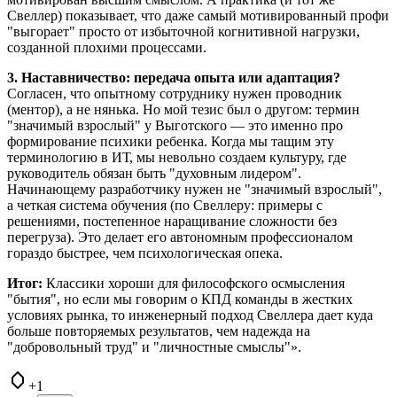
Свеллер) показывает, что даже самый мотивированный профи
"выгорает" просто от избыточной когнитивной нагрузки,
созданной плохими процессами.
3. Наставничество: передача опыта или адаптация?
Согласен, что опытному сотруднику нужен проводник
(ментор), а не нянька. Но мой тезис был о другом: термин
"значимый взрослый" у Выготского — это именно про
формирование психики ребенка. Когда мы тащим эту
терминологию в ИТ, мы невольно создаем культуру, где
руководитель обязан быть "духовным лидером".
Начинающему разработчику нужен не "значимый взрослый",
а четкая система обучения (по Свеллеру: примеры с
решениями, постепенное наращивание сложности без
перегруза). Это делает его автономным профессионалом
гораздо быстрее, чем психологическая опека.
Итог:
Классики хороши для философского осмысления
"бытия", но если мы говорим о КПД команды в жестких
условиях рынка, то инженерный подход Свеллера дает куда
больше повторяемых результатов, чем надежда на
"добровольный труд" и "личностные смыслы"».
+1