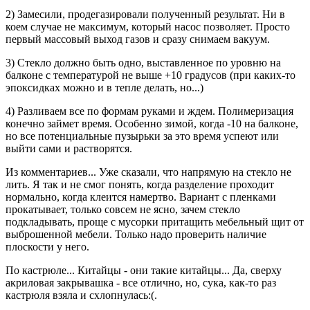
2) Замесили, продегазировали полученный результат. Ни в
коем случае не максимум, который насос позволяет. Просто
первый массовый выход газов и сразу снимаем вакуум.
3) Стекло должно быть одно, выставленное по уровню на
балконе с температурой не выше +10 градусов (при каких-то
эпоксидках можно и в тепле делать, но...)
4) Разливаем все по формам руками и ждем. Полимеризация
конечно займет время. Особенно зимой, когда -10 на балконе,
но все потенциальные пузырьки за это время успеют или
выйти сами и растворятся.
Из комментариев... Уже сказали, что напрямую на стекло не
лить. Я так и не смог понять, когда разделение проходит
нормально, когда клеится намертво. Вариант с пленками
прокатывает, только совсем не ясно, зачем стекло
подкладывать, проще с мусорки притащить мебельный щит от
выброшенной мебели. Только надо проверить наличие
плоскости у него.
По кастрюле... Китайцы - они такие китайцы... Да, сверху
акриловая закрывашка - все отлично, но, сука, как-то раз
кастрюля взяла и схлопнулась:(.