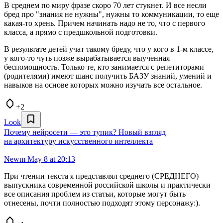
В среднем по миру фразе скоро 70 лет стукнет. И все несли
бред про "знания не нужны", нужны то коммуникации, то еще
какая-то хрень. Причем начинать надо не то, что с первого
класса, а прямо с предшкольной подготовки.
В результате детей учат такому бреду, что у кого в 1-м классе,
у кого-то чуть позже вырабатывается выученная
беспомощность. Только те, кто занимается с репетиторами
(родителями) имеют шанс получить БАЗУ знаний, умений и
навыков на основе которых можно изучать все остальное.
+2
Look
Почему нейросети — это тупик? Новый взгляд
на архитектуру искусственного интеллекта
Newm
May 8 at 20:13
При чтении текста я представлял среднего (СРЕДНЕГО)
выпускника современной российской школы и практически
все описания проблем из статьи, которые могут быть
отнесены, почти полностью подходят этому персонажу:).