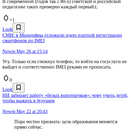
В современной (годов так с 80-х) советской и российской
педагогике таких примерно каждый первый:(.
+1
Look
СМИ: в Минцифры отложили идею платной регистрации
смартфонов по IMEI
Newm
May 26 at 15:14
Угу. Только если глюкнул телефон, то войти на госуслуги не
выйдет и соответственно IMEI руками не прописать.
0
Look
ИИ забирает работу «белых воротничков»: чему учить детей,
чтобы выжить в будущем
Newm
May 22 at 20:43
Пора честно признать: цель образования меняется
прямо сейчас.