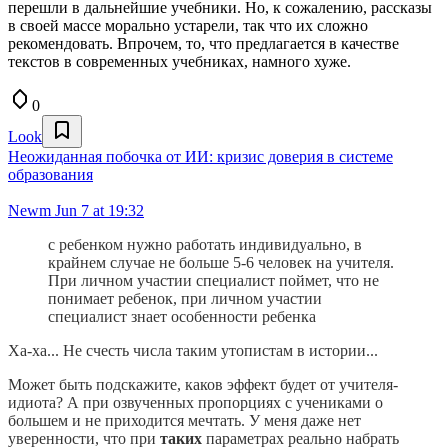
перешли в дальнейшие учебники. Но, к сожалению, рассказы
в своей массе морально устарели, так что их сложно
рекомендовать. Впрочем, то, что предлагается в качестве
текстов в современных учебниках, намного хуже.
0
Look
Неожиданная побочка от ИИ: кризис доверия в системе
образования
Newm
Jun 7 at 19:32
с ребенком нужно работать индивидуально, в
крайнем случае не больше 5-6 человек на учителя.
При личном участии специалист поймет, что не
понимает ребенок, при личном участии
специалист знает особенности ребенка
Ха-ха... Не счесть числа таким утопистам в истории...
Может быть подскажите, каков эффект будет от учителя-
идиота? А при озвученных пропорциях с учениками о
большем и не приходится мечтать. У меня даже нет
уверенности, что при
таких
параметрах реально набрать