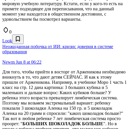
мировую учебную литературу. Кстати, если у кого-то есть на
примете подходящее для переписывания, что на данный
момент уже находится в общественном достоянии, с
удовольствием бы посмотрел варианты.
0
Look
Неожиданная побочка от ИИ: кризис доверия в системе
образования
Newm
Jun 8 at 06:22
Для того, чтобы прийти в восторг от Арженикова необходимо
вникнуть в то, что дают детям СЕЙЧАС. И как к этому
пришли от Арженикова. Например, в учебнике Моро 1 часть 1
класс на стр. 12 дана картинка: 3 больших кубика и 5
маленьких и дальше вопрос: Каких кубиков больше? У
ребенка этого возраста превалирует лимбическая система.
Поэтому мы возьмем экстремальный вариант: ребенку
показали 3 шоколадки Аленка на 150 гр. и 5 шоколадок
Аленка на 20 грамм и спросили: "каких шоколадок больше?"
Так вот в любом ребенке 7 лет лимбическая система просто
проорет: "
БОЛЬШИХ ШОКОЛАДОК БОЛЬШЕ
". Но в
школе с ребенка требуют ответить, что маленьких кубиков