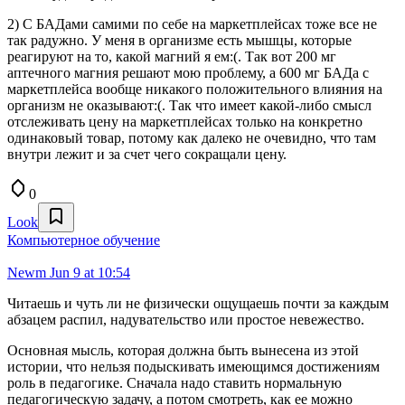
2) С БАДами самими по себе на маркетплейсах тоже все не
так радужно. У меня в организме есть мышцы, которые
реагируют на то, какой магний я ем:(. Так вот 200 мг
аптечного магния решают мою проблему, а 600 мг БАДа с
маркетплейса вообще никакого положительного влияния на
организм не оказывают:(. Так что имеет какой-либо смысл
отслеживать цену на маркетплейсах только на конкретно
одинаковый товар, потому как далеко не очевидно, что там
внутри лежит и за счет чего сокращали цену.
0
Look
Компьютерное обучение
Newm
Jun 9 at 10:54
Читаешь и чуть ли не физически ощущаешь почти за каждым
абзацем распил, надувательство или простое невежество.
Основная мысль, которая должна быть вынесена из этой
истории, что нельзя подыскивать имеющимся достижениям
роль в педагогике. Сначала надо ставить нормальную
педагогическую задачу, а потом смотреть, как ее можно