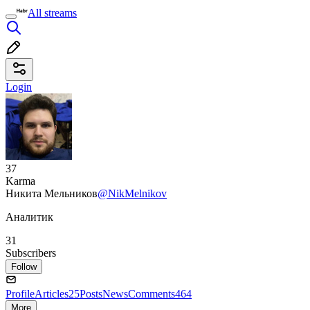
All streams
Login
37
Karma
Никита Мельников
@NikMelnikov
Аналитик
31
Subscribers
Follow
Profile
Articles
25
Posts
News
Comments
464
More