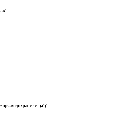
ов)
 моря-водохранилища)))