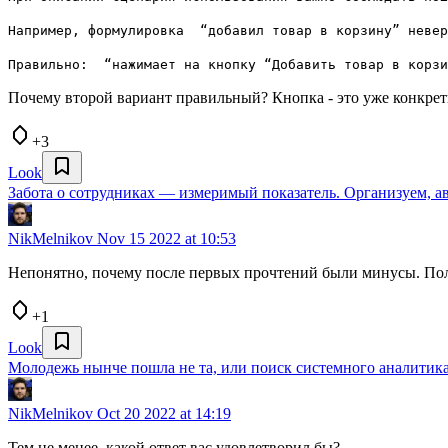
Например, формулировка “добавил товар в корзину” неве
Правильно: “нажимает на кнопку “Добавить товар в корзи
Почему второй вариант правильный? Кнопка - это уже конкретн
+3
Look
Забота о сотрудниках — измеримый показатель. Организуем, ав
NikMelnikov
Nov 15 2022 at 10:53
Непонятно, почему после первых прочтений были минусы. Поле
+1
Look
Молодежь нынче пошла не та, или поиск системного аналитика
NikMelnikov
Oct 20 2022 at 14:19
Тем не менее, какой ответ вас удовлетворил бы?