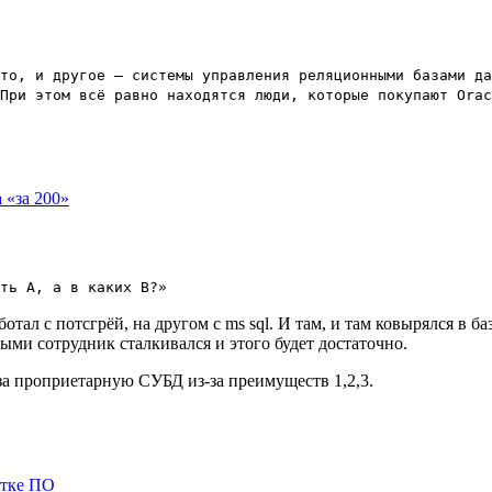
то, и другое – системы управления реляционными базами да
При этом всё равно находятся люди, которые покупают Orac
 «за 200»
ть А, а в каких В?»
отал с потсгрёй, на другом с ms sql. И там, и там ковырялся в б
ыми сотрудник сталкивался и этого будет достаточно.
за проприетарную СУБД из-за преимуществ 1,2,3.
отке ПО