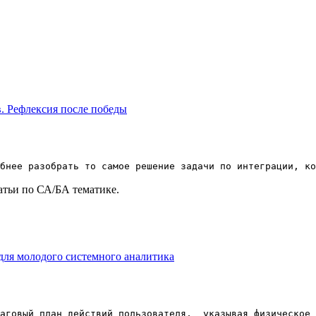
в. Рефлексия после победы
обнее разобрать то самое решение задачи по интеграции, ко
татьи по СА/БА тематике.
 для молодого системного аналитика
шаговый план действий пользователя, указывая физическое