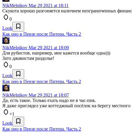
NikMelnikov
Mar 29 2021 at 18:11
Скукота хорошо разгоняется наличием неограниченных финанс
0
Look
Как оно в Пензе после Питера. Часть 2
NikMelnikov
Mar 29 2021 at 18:09
Для рубистов, например, мне кажется вообще одна)))
Зато джавистам раздолье!
0
Look
Как оно в Пензе после Питера. Часть 2
NikMelnikov
Mar 29 2021 at 18:07
Да, есть такое. Только ехать надо не в час-пик.
Я даже приглядел уже коттеджный посёлок на берегу местного
+1
Look
Как оно в Пензе после Питера. Часть 2