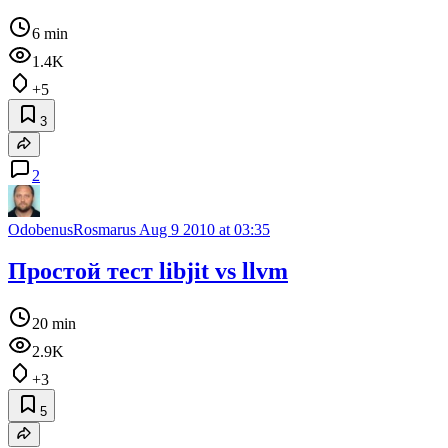
6 min
1.4K
+5
3
2
OdobenusRosmarus
Aug 9 2010 at 03:35
Простой тест libjit vs llvm
20 min
2.9K
+3
5