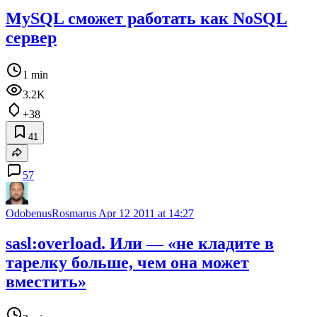
MySQL сможет работать как NoSQL
сервер
1 min
3.2K
+38
41
57
OdobenusRosmarus
Apr 12 2011 at 14:27
sasl:overload. Или — «не кладите в
тарелку больше, чем она может
вместить»