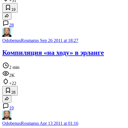
+51
19
28
OdobenusRosmarus
Sep 26 2011 at 18:27
Компиляция «на ходу» в эрланге
2 min
2K
+22
28
19
OdobenusRosmarus
Apr 13 2011 at 01:16