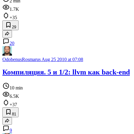
2 min
1.7K
+35
29
20
OdobenusRosmarus
Aug 25 2010 at 07:08
Компиляция. 5 и 1/2: llvm как back-end
10 min
6.5K
+37
81
9