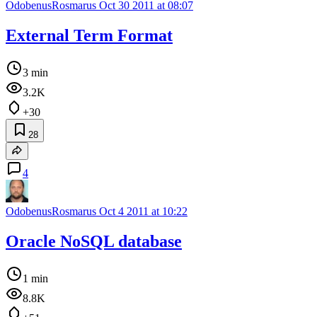
OdobenusRosmarus
Oct 30 2011 at 08:07
External Term Format
3 min
3.2K
+30
28
4
OdobenusRosmarus
Oct 4 2011 at 10:22
Oracle NoSQL database
1 min
8.8K