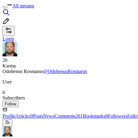
All streams
Login
20
Karma
Odobenus Rosmarus
@OdobenusRosmarus
User
6
Subscribers
Follow
Profile
Articles
9
Posts
News
Comments
261
Bookmarks
8
Followers
Foll