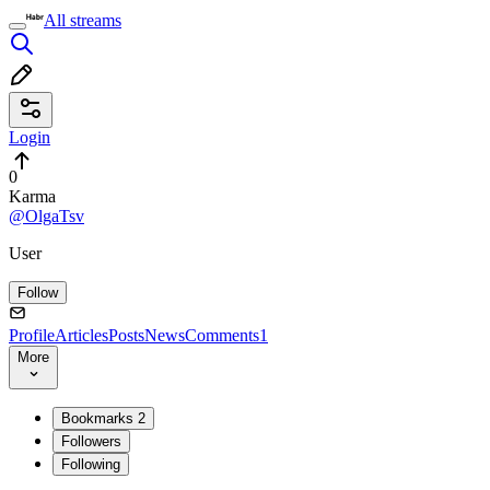
All streams
Login
0
Karma
@OlgaTsv
User
Follow
Profile
Articles
Posts
News
Comments
1
More
Bookmarks
2
Followers
Following