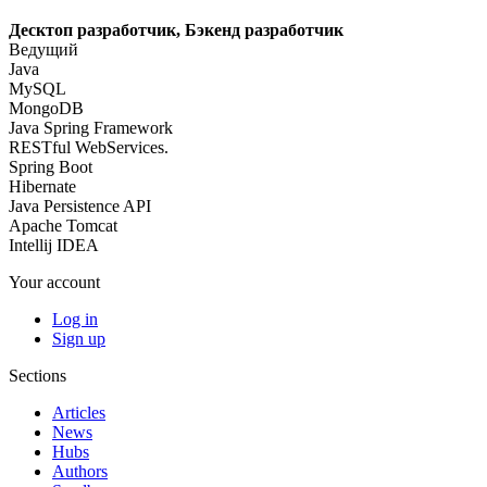
Десктоп разработчик, Бэкенд разработчик
Ведущий
Java
MySQL
MongoDB
Java Spring Framework
RESTful WebServices.
Spring Boot
Hibernate
Java Persistence API
Apache Tomcat
Intellij IDEA
Your account
Log in
Sign up
Sections
Articles
News
Hubs
Authors