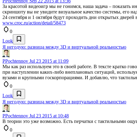
PPochtennov
Sep 22 2015 at 13:36
За красотой видеоигр мы не гонимся, наша задача – показать
скриншоту вы не увидите визуальное качество системы, его на
24 сентября и 1 октября будут проходить дни открытых дверей
www.croc.ru/action/detail/58473
0
Look
Я негодую: разница между 3D и виртуальной реальностью
PPochtennov
Jul 23 2015 at 11:09
Мы как раз используем это в своей работе. В тексте кратко г
при наступлении каких-либо внеплановых ситуаций, используя 
вузами и крупными госкорпорациями. И добавлю, что тактильн
0
Look
Я негодую: разница между 3D и виртуальной реальностью
PPochtennov
Jul 23 2015 at 10:48
В теории это уже возможно. Есть перчатки с тактильными ощ
0