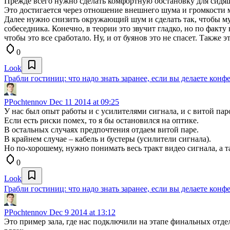
Прежде всего нужно сделать комфортную обстановку для сидя
Это достигается через отношение внешнего шума и громкости м
Далее нужно снизить окружающий шум и сделать так, чтобы муз
собеседника. Конечно, в теории это звучит гладко, но по фак
чтобы это все сработало. Ну, и от буянов это не спасет. Такж
0
Look
Грабли гостиниц: что надо знать заранее, если вы делаете конф
PPochtennov
Dec 11 2014 at 09:25
У нас был опыт работы и с усилителями сигнала, и с витой паро
Если есть риски помех, то я бы остановился на оптике.
В остальных случаях предпочтения отдаем витой паре.
В крайнем случае – кабель и бустеры (усилители сигнала).
Но по-хорошему, нужно понимать весь тракт видео сигнала, а т
0
Look
Грабли гостиниц: что надо знать заранее, если вы делаете конф
PPochtennov
Dec 9 2014 at 13:12
Это пример зала, где нас подключили на этапе финальных отде