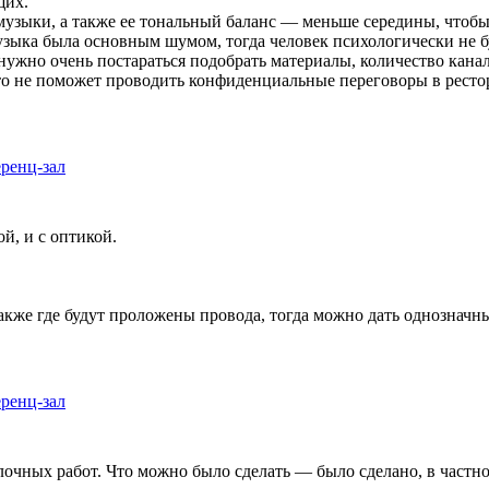
щих.
узыки, а также ее тональный баланс — меньше середины, чтобы 
ыка была основным шумом, тогда человек психологически не буд
ту нужно очень постараться подобрать материалы, количество ка
е это не поможет проводить конфиденциальные переговоры в ресто
еренц-зал
й, и с оптикой.
акже где будут проложены провода, тогда можно дать однозначны
еренц-зал
лочных работ. Что можно было сделать — было сделано, в частн