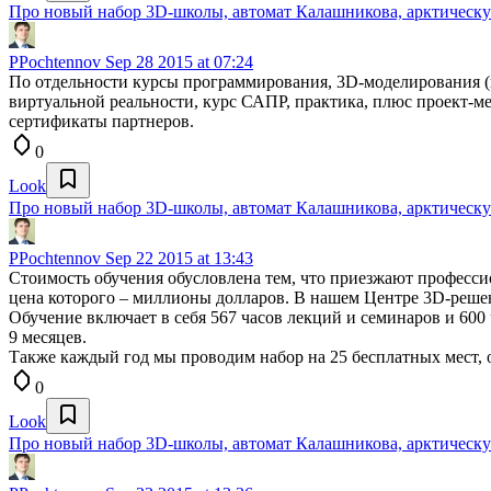
Про новый набор 3D-школы, автомат Калашникова, арктическ
PPochtennov
Sep 28 2015 at 07:24
По отдельности курсы программирования, 3D-моделирования (
виртуальной реальности, курс САПР, практика, плюс проект-ме
сертификаты партнеров.
0
Look
Про новый набор 3D-школы, автомат Калашникова, арктическ
PPochtennov
Sep 22 2015 at 13:43
Стоимость обучения обусловлена тем, что приезжают професси
цена которого – миллионы долларов. В нашем Центре 3D-решений
Обучение включает в себя 567 часов лекций и семинаров и 60
9 месяцев.
Также каждый год мы проводим набор на 25 бесплатных мест, 
0
Look
Про новый набор 3D-школы, автомат Калашникова, арктическ