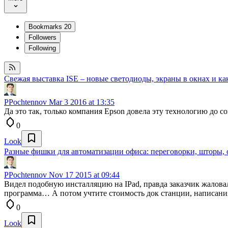
Bookmarks
20
Followers
Following
Свежая выставка ISE – новые светодиоды, экраны в окнах и как
PPochtennov
Mar 3 2016 at 13:35
Да это так, только компания Epson довела эту технологию до с
0
Look
Разные фишки для автоматизации офиса: переговорки, шторы, 
PPochtennov
Nov 17 2015 at 09:44
Видел подобную инсталляцию на IPad, правда заказчик жаловалс
программа… А потом учтите стоимость док станции, написания 
0
Look