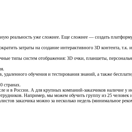
льную реальность уже сложнее. Еще сложнее — создать платформ
сократить затраты на создание интерактивного 3D контента, т.к
ичные типы систем отображения: 3D очки, планшеты, персональ
я.
в, удаленного обучения и тестирования знаний, а также бесплат
0 странах.
сле и в России. А для крупных компаний-заказчиков наличие у 
рудников. Например, мы можем обучить группу из 25 человек и б
иалистов заказчика можно за несколько недель (минимальное рек