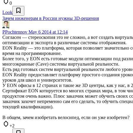
0
Look
Зачем инженерам в России нужны 3D-решения
PPochtennov
May 6 2014 at 12:14
Согласен — стереоскопия это не сложно, а вот создать виртуа
оптимизации и экспорта в различные системы отображения.
EON Reality — это платформа, которая позволяет значительно 
время на программирование.
Более того, у EON есть готовые модули оптимизации под разл
многоэкранные (Cave) системы виртуальной реальности.
Есть ряд готовых систем виртуальной реальности любого уровн
EON Reality предоставляет платформу простого создания уроко
уроков для школ и университетов.
У EON офисы в 12 странах и такие же 3D центры, как у нас, в 2
Сертификат EON котируется во многих странах мира, в том чи
продуктом очень важно. Плюс заказчик может обучить своих сот
заказчик захочет непременно сам его сделать, то обучить спец
текущей квалификации).
В общем, зачем изобретать велосипед, если он уже изобретен?
+2