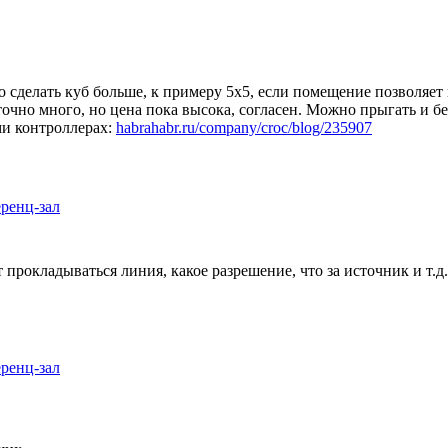
о сделать куб больше, к примеру 5х5, если помещение позволяет
чно много, но цена пока высока, согласен. Можно прыгать и бега
ми контроллерах:
habrahabr.ru/company/croc/blog/235907
еренц-зал
ет прокладываться линия, какое разрешение, что за источник и т
еренц-зал