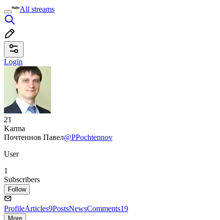
All streams
Login
21
Karma
Почтеннов Павел
@PPochtennov
User
1
Subscribers
Follow
Profile
Articles
9
Posts
News
Comments
19
More