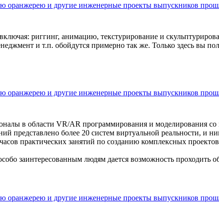
ую оранжерею и другие инженерные проекты выпускников прош
включая: риггинг, анимацию, текстурирование и скульптуриров
неджмент и т.п. обойдутся примерно так же. Только здесь вы п
ую оранжерею и другие инженерные проекты выпускников прош
оналы в области VR/AR программирования и моделирования со в
 представлено более 20 систем виртуальной реальности, и нигде
0 часов практических занятий по созданию комплексных проекто
особо заинтересованным людям дается возможность проходить о
ую оранжерею и другие инженерные проекты выпускников прош