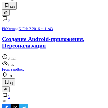
143
8
PkXwmpgN
Feb 2 2016 at 11:43
Создание Android-приложения.
Персонализация
3 min
13K
From sandbox
+8
84
3