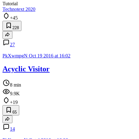
Tutorial
Technotext 2020
+45
228
27
PkXwmpgN
Oct 19 2016 at 16:02
Acyclic Visitor
8 min
9.9K
+19
65
14