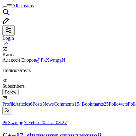
All streams
Login
55
Karma
Алексей Егоров
@PkXwmpgN
Пользователь
30
Subscribers
Follow
Profile
Articles
6
Posts
News
Comments
154
Bookmarks
25
Followers
Fol
PkXwmpgN
Feb 5 2021 at 08:27
C++17. Функция стандартной