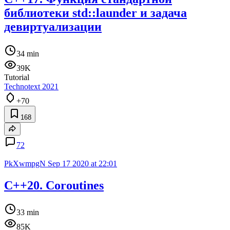
библиотеки std::launder и задача
девиртуализации
34 min
39K
Tutorial
Technotext 2021
+70
168
72
PkXwmpgN
Sep 17 2020 at 22:01
C++20. Coroutines
33 min
85K