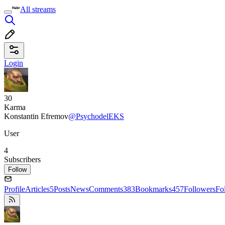
All streams
Login
30
Karma
Konstantin Efremov
@PsychodelEKS
User
4
Subscribers
Follow
Profile
Articles
5
Posts
News
Comments
383
Bookmarks
457
Followers
Fo