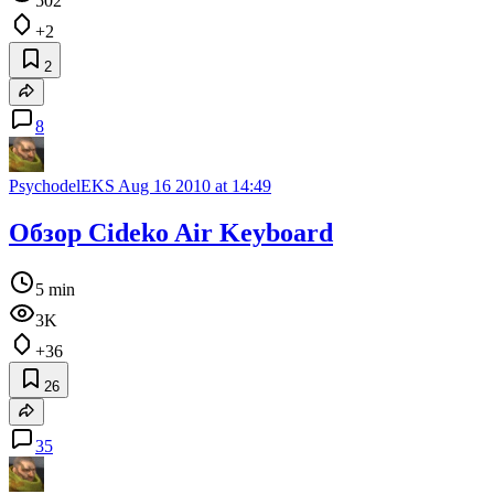
502
+2
2
8
PsychodelEKS
Aug 16 2010 at 14:49
Обзор Cideko Air Keyboard
5 min
3K
+36
26
35