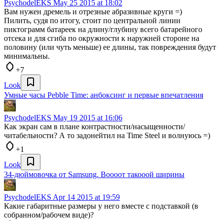
PsychodelEKS
May 25 2015 at 18:02
Вам нужен дремель и отрезные абразивные круги =)
Пилить, судя по итогу, стоит по центральной линии
пиктограмм батареек на длину/глубину всего батарейного
отсека и для сгиба по окружности к наружней стороне на
половину (или чуть меньше) ее длины, так повреждения будут
минимальны.
+7
Look
Умные часы Pebble Time: анбоксинг и первые впечатления
PsychodelEKS
May 19 2015 at 16:06
Как экран сам в плане контрастности/насыщенности/
читабельности? А то задонейтил на Time Steel и волнуюсь =)
+1
Look
34-дюймовочка от Samsung. Воооот такооой ширины
PsychodelEKS
Apr 14 2015 at 19:59
Какие габаритные размеры у него вместе с подставкой (в
собранном/рабочем виде)?