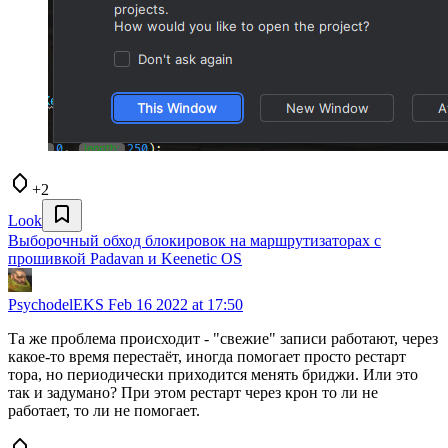
+2
Look
Выборочный обход блокировок на маршрутизаторах с
прошивкой Padavan и Keenetic OS
PsychodelEKS
Feb 16 2022 at 17:50
Та же проблема происходит - "свежие" записи работают, через
какое-то время перестаёт, иногда помогает просто рестарт
тора, но периодически приходится менять бриджи. Или это
так и задумано? При этом рестарт через крон то ли не
работает, то ли не помогает.