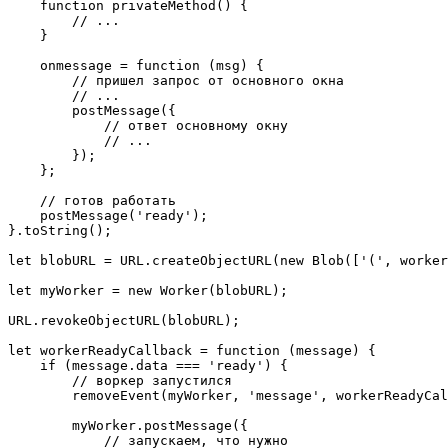
    function privateMethod() {

        // ...

    }

    onmessage = function (msg) {

        // пришел запрос от основного окна

        // ...

        postMessage({

            // ответ основному окну

            // ...

        });

    };

    // готов работать

    postMessage('ready');

}.toString();

let blobURL = URL.createObjectURL(new Blob(['(', worker
let myWorker = new Worker(blobURL);

URL.revokeObjectURL(blobURL);

let workerReadyCallback = function (message) {

    if (message.data === 'ready') {

        // воркер запустился

        removeEvent(myWorker, 'message', workerReadyCal
        myWorker.postMessage({

            // запускаем, что нужно
