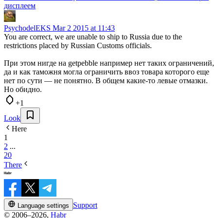
дисплеем
PsychodelEKS
Mar 2 2015 at 11:43
You are correct, we are unable to ship to Russia due to the
restrictions placed by Russian Customs officials.
При этом нигде на getpebble например нет таких ограничений,
да и как таможня могла ограничить ввоз товара которого еще
нет по сути — не понятно. В общем какие-то левые отмазки.
Но обидно.
+1
Look
Here
1
2
...
20
There
Support
Language settings
© 2006–2026,
Habr