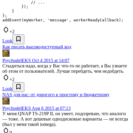
            // ...

        });

    }

};

+2
Look
Как писать высокодоступный код
PsychodelEKS
Oct 4 2015 at 14:07
Стыдиться надо, когда у Вас что-то не работает, а Вы узнаете
об этом от пользователей. Лучше перебдеть, чем недобдеть.
+2
Look
NAS для нас: от дорогого к простому и бюджетному
PsychodelEKS
Aug 6 2015 at 07:13
У меня QNAP TS-219P II, он умеет, подозреваю, что аналоги
— тоже. А вот дешевые однодисковые варианты — не всегда
(был у меня такой iomega).
0