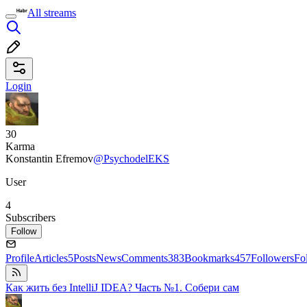
All streams
Login
30
Karma
Konstantin Efremov
@PsychodelEKS
User
4
Subscribers
Follow
Profile
Articles
5
Posts
News
Comments
383
Bookmarks
457
Followers
Fo
Как жить без IntelliJ IDEA? Часть №1. Собери сам