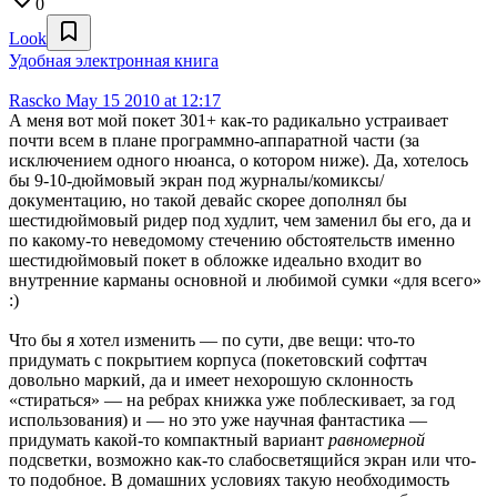
0
Look
Удобная электронная книга
Rascko
May 15 2010 at 12:17
А меня вот мой покет 301+ как-то радикально устраивает
почти всем в плане программно-аппаратной части (за
исключением одного нюанса, о котором ниже). Да, хотелось
бы 9-10-дюймовый экран под журналы/комиксы/
документацию, но такой девайс скорее дополнял бы
шестидюймовый ридер под худлит, чем заменил бы его, да и
по какому-то неведомому стечению обстоятельств именно
шестидюймовый покет в обложке идеально входит во
внутренние карманы основной и любимой сумки «для всего»
:)
Что бы я хотел изменить — по сути, две вещи: что-то
придумать с покрытием корпуса (покетовский софттач
довольно маркий, да и имеет нехорошую склонность
«стираться» — на ребрах книжка уже поблескивает, за год
использования) и — но это уже научная фантастика —
придумать какой-то компактный вариант
равномерной
подсветки, возможно как-то слабосветящийся экран или что-
то подобное. В домашних условиях такую необходимость