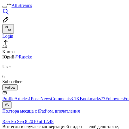
All streams
Login
44
Karma
Юрий
@Rascko
User
6
Subscribers
Follow
Profile
Articles
1
Posts
News
Comments
3.1K
Bookmarks
73
Followers
Fo
Полтора месяца с iPad’ом, впечатления
Rascko
Sep 8 2010 at 12:48
Вот если в случае с конвертацией видео — ещё дело такое,