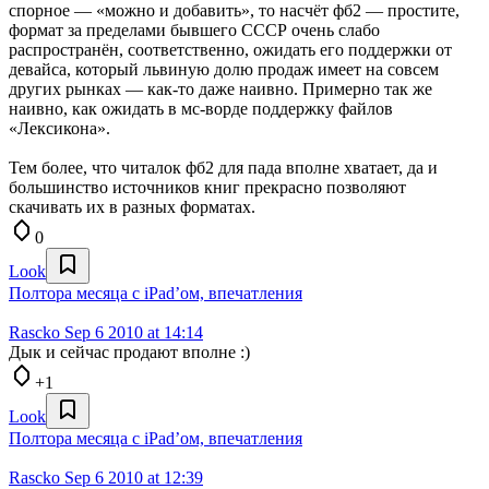
спорное — «можно и добавить», то насчёт фб2 — простите,
формат за пределами бывшего СССР очень слабо
распространён, соответственно, ожидать его поддержки от
девайса, который львиную долю продаж имеет на совсем
других рынках — как-то даже наивно. Примерно так же
наивно, как ожидать в мс-ворде поддержку файлов
«Лексикона».
Тем более, что читалок фб2 для пада вполне хватает, да и
большинство источников книг прекрасно позволяют
скачивать их в разных форматах.
0
Look
Полтора месяца с iPad’ом, впечатления
Rascko
Sep 6 2010 at 14:14
Дык и сейчас продают вполне :)
+1
Look
Полтора месяца с iPad’ом, впечатления
Rascko
Sep 6 2010 at 12:39