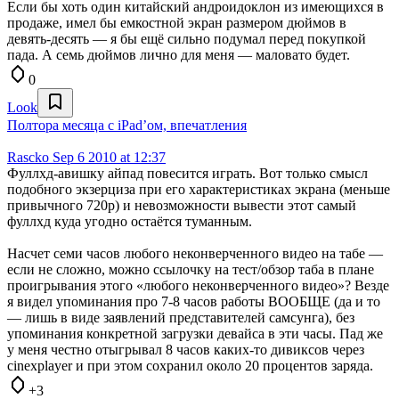
Если бы хоть один китайский андроидоклон из имеющихся в
продаже, имел бы емкостной экран размером дюймов в
девять-десять — я бы ещё сильно подумал перед покупкой
пада. А семь дюймов лично для меня — маловато будет.
0
Look
Полтора месяца с iPad’ом, впечатления
Rascko
Sep 6 2010 at 12:37
Фуллхд-авишку айпад повесится играть. Вот только смысл
подобного экзерциза при его характеристиках экрана (меньше
привычного 720р) и невозможности вывести этот самый
фуллхд куда угодно остаётся туманным.
Насчет семи часов любого неконверченного видео на табе —
если не сложно, можно ссылочку на тест/обзор таба в плане
проигрывания этого «любого неконверченного видео»? Везде
я видел упоминания про 7-8 часов работы ВООБЩЕ (да и то
— лишь в виде заявлений представителей самсунга), без
упоминания конкретной загрузки девайса в эти часы. Пад же
у меня честно отыгрывал 8 часов каких-то дивиксов через
cinexplayer и при этом сохранил около 20 процентов заряда.
+3