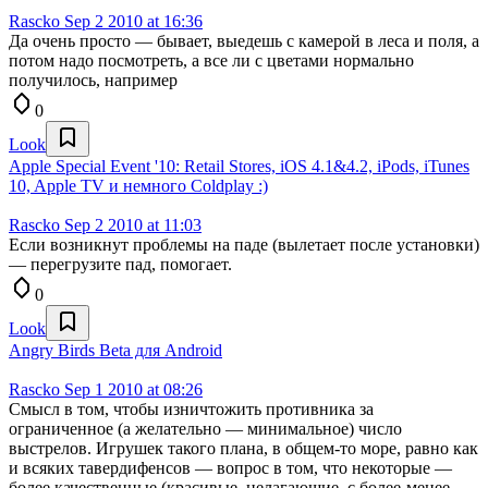
Rascko
Sep 2 2010 at 16:36
Да очень просто — бывает, выедешь с камерой в леса и поля, а
потом надо посмотреть, а все ли с цветами нормально
получилось, например
0
Look
Apple Special Event '10: Retail Stores, iOS 4.1&4.2, iPods, iTunes
10, Apple TV и немного Coldplay :)
Rascko
Sep 2 2010 at 11:03
Если возникнут проблемы на паде (вылетает после установки)
— перегрузите пад, помогает.
0
Look
Angry Birds Beta для Android
Rascko
Sep 1 2010 at 08:26
Смысл в том, чтобы изничтожить противника за
ограниченное (а желательно — минимальное) число
выстрелов. Игрушек такого плана, в общем-то море, равно как
и всяких тавердифенсов — вопрос в том, что некоторые —
более качественные (красивые, нелагающие, с более-менее