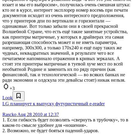
юзает и мы его выбросим», получилась очень смешная штука:
кто не в курсе, интернет эксплорер номер восемь при печати
документов исходит из очень интересного предположения,
что у принтеров дпи по вертикали и горизонтали —
одинаковые. Вот только забыли они в своей прекрасной
Волшебной Стране, что есть ещё такие занятные устройства,
как принтеры матричные, у которых в драйверах эта самая
разрешающая способность может и не иметь параметра,
например, 300х300, а только 170х240 и ещё пару таких же
чудных, неквадратных значений, в результате чего все
печатаемое напоминало отражения в кривых зеркалах. А
стоят эти принтеры матричные в туевой хуче мест по всей
необъятной Родине и заменить их по ряду причин (как
финансовой, так и технологической — во всяких банках не
ради экономии и олдскула эти девайсы стоят) никак нельзя.
+3
Look
LG планирует к выпуску футуристичный e-reader
Rascko
Aug 28 2010 at 12:37
1. Если гибкость будет позволять «свернуть в трубочку», то в
каком-то смысле удобнее для «ношения».
2. Возможно, не будет бояться падений-ударов.