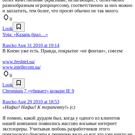
разнообразным игропроцессом), соответственно за них можно
и заплатить, тем более, что просят обычно не так много.
0
Look
Yota: «Казань брал…»
Rascko
Aug 31 2010 at 19:14
В Киеве уже есть. Правда, покрытие «не фонтан», совсем:
www.freshtel.ua/
www.intellecom.ua/
0
Look
Chromium 7 «убивает» козыри IE 9
Rascko
Aug 29 2010 at 18:53
«Нафиг! Нафиг! К терапевту!» (с)
Я помню, какой дурдом был, когда у одного из клиентов
нашей компании появились массово восьмые интернет
эксплореры. Учитывая любовь разработчиков этого
прекрасного браузера к решению вида «а вот это уже никто не