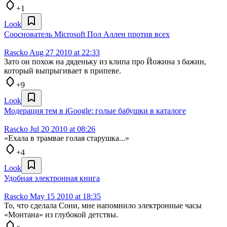
+1
Look
Сооснователь Microsoft Пол Аллен против всех
Rascko
Aug 27 2010 at 22:33
Зато он похож на дяденьку из клипа про Йожина з бажин,
который выпрыгивает в припеве.
+9
Look
Модерация тем в iGoogle: голые бабушки в каталоге
Rascko
Jul 20 2010 at 08:26
«Ехала в трамвае голая старушка...»
+4
Look
Удобная электронная книга
Rascko
May 15 2010 at 18:35
То, что сделала Сони, мне напомнило электронные часы
«Монтана» из глубокой детствы.