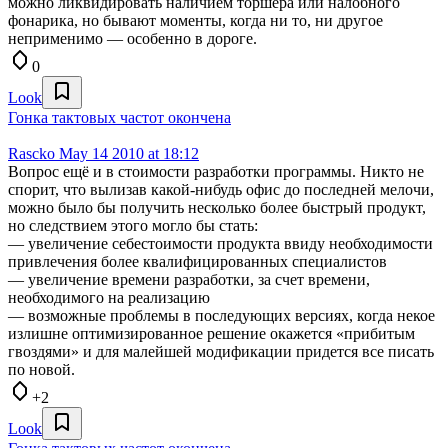
можно ликвидировать наличием торшера или налобного
фонарика, но бывают моменты, когда ни то, ни другое
неприменимо — особенно в дороге.
0
Look
Гонка тактовых частот окончена
Rascko
May 14 2010 at 18:12
Вопрос ещё и в стоимости разработки программы. Никто не
спорит, что вылизав какой-нибудь офис до последней мелочи,
можно было бы получить несколько более быстрый продукт,
но следствием этого могло бы стать:
— увеличение себестоимости продукта ввиду необходимости
привлечения более квалифицированных специалистов
— увеличение времени разработки, за счет времени,
необходимого на реализацию
— возможные проблемы в последующих версиях, когда некое
излишне оптимизированное решение окажется «прибитым
гвоздями» и для малейшей модификации придется все писать
по новой.
+2
Look