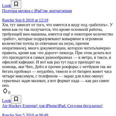
Look
Полтора месяца с iPad’ом, впечатления
Rascko
Sep 6 2010 at 12:19
Хм, тут зависит от того, что имеется в виду под «работать». У
меня как-то так получается, что кроме основной работы,
требующей вин-машины, имеется ещё и некоторое количество
«работ», которые подразумевают ковыряние в огромном
количестве почты (и отвечание на оную, причем
оперативное), много документации, которую читать/начерно
править, кроме как «по дороге» некогда. При этом делать все
это приходится в самых разнообразных — в метро, в такси, в
офисной кафешке. И вот как раз тут пад и приходит на
помощь, аки Чип, Дейл и прочие рокфоры: с нетбуком так же
бегать пробовал — неудобно, тяжело и от батареи живет часа
четыре максимум, с телефоном — экран для плюс-минус
серьезных задач маловат, а вот формат пада — как раз самое
оно.
0
Look
Air Hockey Extreme! для iPhone/iPad. Сегодня бесплатно!
Rascko
Sep 5 2010 at 06:49