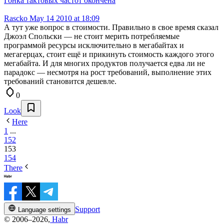
Гонка тактовых частот окончена
Rascko
May 14 2010 at 18:09
А тут уже вопрос в стоимости. Правильно в свое время сказал
Джоэл Спольски — не стоит мерить потребляемые
программой ресурсы исключительно в мегабайтах и
мегагерцах, стоит ещё и прикинуть стоимость каждого этого
мегабайта. И для многих продуктов получается едва ли не
парадокс — несмотря на рост требований, выполнение этих
требований становится дешевле.
0
Look
Here
1
...
152
153
154
There
Support
Language settings
© 2006–2026,
Habr