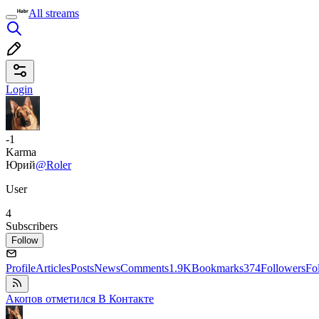
All streams
Login
-1
Karma
Юрий
@Roler
User
4
Subscribers
Follow
Profile
Articles
Posts
News
Comments
1.9K
Bookmarks
374
Followers
Fo
Акопов отметился В Контакте