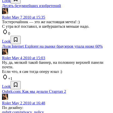
Look
Десять безумнейших изобретений
Roler
May 7 2010 at 15:35
Тостерочайник — это же настоящая мечта! :)
C утра всё поставил, и шебуршиться меньше надо.
0
Look
Доля Internet Explorer на рынке браузеров упала ниже 60%
Roler
May 4 2010 at 15:03
Ну, да, мелкий такой баннер, на половину верхней панели
почти.
Если что, я сам тогда оперу юзал :)
+1
Look
Qubrit.com: Как мы делали Стартап 2
Roler
May 2 2010 at 16:48
По дизайну:
qubrit.com/privacy_policy